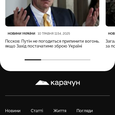
Категорія
Дата публікації
Кате
Дата
НОВИНИ УКРАЇНИ
НОВ
10 ТРАВНЯ 11:54, 2025
Пєсков: Путін не погодиться припинити вогонь,
Зага
якщо Захід постачатиме зброю Україні
за п
Карачун
Новини
Статті
Життя
Погляди