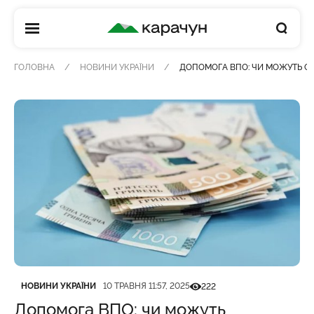
КАРАЧУН
ГОЛОВНА
НОВИНИ УКРАЇНИ
ДОПОМОГА ВПО: ЧИ МОЖУТЬ С
Категорія
Дата публікації
Кількість переглядів
НОВИНИ УКРАЇНИ
10 ТРАВНЯ 11:57, 2025
222
Допомога ВПО: чи можуть