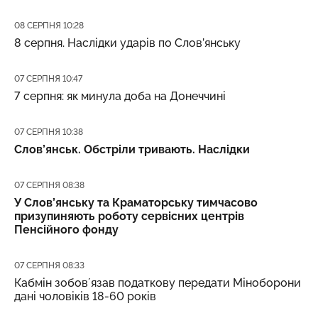
Дата публікації
08 СЕРПНЯ 10:28
8 серпня. Наслідки ударів по Слов’янську
Дата публікації
07 СЕРПНЯ 10:47
7 серпня: як минула доба на Донеччині
Дата публікації
07 СЕРПНЯ 10:38
Слов’янськ. Обстріли тривають. Наслідки
Дата публікації
07 СЕРПНЯ 08:38
У Слов’янську та Краматорську тимчасово
призупиняють роботу сервісних центрів
Пенсійного фонду
Дата публікації
07 СЕРПНЯ 08:33
Кабмін зобовʼязав податкову передати Міноборони
дані чоловіків 18-60 років