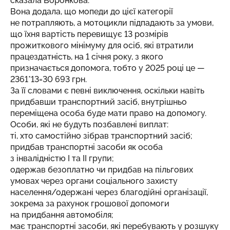
сказала Воронкова.
Вона додала, що мопеди до цієї категорії
не потрапляють, а мотоцикли підпадають за умови,
що їхня вартість перевищує 13 розмірів
прожиткового мінімуму для осіб, які втратили
працездатність, на 1 січня року, з якого
призначається допомога, тобто у 2025 році це —
2361*13=30 693 грн.
За її словами є певні виключення, оскільки навіть
придбавши транспортний засіб, внутрішньо
переміщена особа буде мати право на допомогу.
Особи, які не будуть позбавлені виплат:
ті, хто самостійно зібрав транспортний засіб;
придбав транспортні засоби як особа
з інвалідністю І та ІІ групи;
одержав безоплатно чи придбав на пільгових
умовах через органи соціального захисту
населення/одержані через благодійні організації,
зокрема за рахунок грошової допомоги
на придбання автомобіля;
має транспортні засоби, які перебувають у розшуку