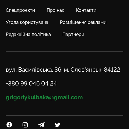
Спецпроєкти
Про нас
Контакти
Угода користувача
Розміщення реклами
Редакційна політика
Партнери
Адреса
вул. Василівська, 36, м. Слов’янськ, 84122
Телефон
+380 99 046 04 24
Email
grigoriykulbaka@gmail.com
Посилання на Facebook
Посилання на Instagram
Посилання на Telegram
Посилання на Twitter