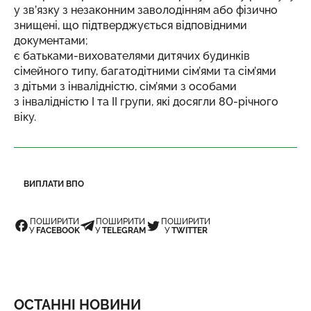
у зв’язку з незаконним заволодінням або фізично
знищені, що підтверджується відповідними
документами;
є батьками-вихователями дитячих будинків
сімейного типу, багатодітними сім’ями та сім’ями
з дітьми з інвалідністю, сім’ями з особами
з інвалідністю I та II групи, які досягли 80-річного
віку.
ВИПЛАТИ ВПО
ПОШИРИТИ
ПОШИРИТИ
ПОШИРИТИ
У
FACEBOOK
У
TELEGRAM
У
TWITTER
ОСТАННІ НОВИНИ