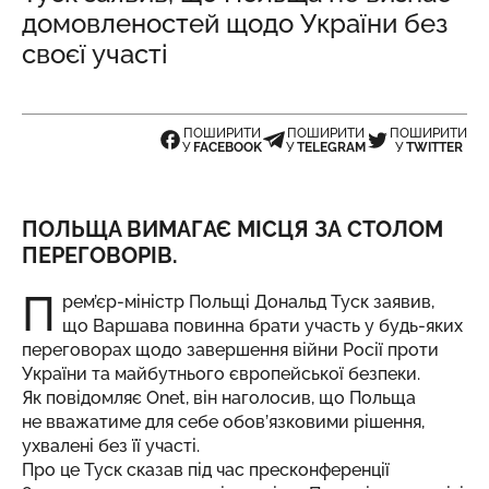
домовленостей щодо України без
своєї участі
ПОШИРИТИ
ПОШИРИТИ
ПОШИРИТИ
У
FACEBOOK
У
TELEGRAM
У
TWITTER
ПОЛЬЩА ВИМАГАЄ МІСЦЯ ЗА СТОЛОМ
ПЕРЕГОВОРІВ.
П
рем’єр-міністр Польщі Дональд Туск заявив,
що Варшава повинна брати участь у будь-яких
переговорах щодо завершення війни Росії проти
України та майбутнього європейської безпеки.
Як
повідомляє
Onet, він наголосив, що Польща
не вважатиме для себе обов’язковими рішення,
ухвалені без її участі.
Про це Туск сказав під час пресконференції