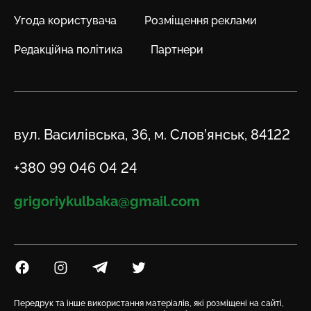
Угода користувача
Розміщення реклами
Редакційна політика
Партнери
Адреса
вул. Василівська, 36, м. Слов’янськ, 84122
Телефон
+380 99 046 04 24
Email
grigoriykulbaka@gmail.com
Посилання на Facebook
Посилання на Instagram
Посилання на Telegram
Посилання на Twitter
Передрук та інше використання матеріалів, які розміщені на сайті,