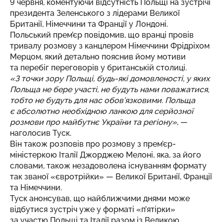
9 червня, коментуючи відсутність Польщі на зустрічі
президента Зеленського з лідерами Великої
Британії, Німеччини та Франції у Лондоні.
Польський прем’єр повідомив, що вранці провів
тривалу розмову з канцлером Німеччини Фрідріхом
Мерцом, який детально пояснив йому мотиви
та перебіг переговорів у британській столиці.
«З точки зору Польщі, будь-які домовленості, у яких
Польща не бере участі, не будуть нами поважатися,
тобто не будуть для нас обов’язковими. Польща
є абсолютно необхідною ланкою для серйозної
розмови про майбутнє України та регіону»
, —
наголосив Туск.
Він також розповів про розмову з прем’єр-
міністеркою Італії Джорджею Мелоні, яка, за його
словами, також незадоволена існуванням формату
так званої «євротрійки» — Великої Британії, Франції
та Німеччини.
Туск анонсував, що найближчими днями може
відбутися зустріч уже у форматі «п’ятірки»
за участю Польщі та Італії разом із Великою