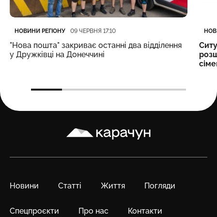
Категорія
Дата публікації
Кате
Дата
НОВИНИ РЕГІОНУ
НОВ
09 ЧЕРВНЯ 17:10
"Нова пошта" закриває останні два відділення
Ситу
у Дружківці на Донеччині
розш
сіме
Карачун
Новини
Статті
Життя
Погляди
Спецпроєкти
Про нас
Контакти