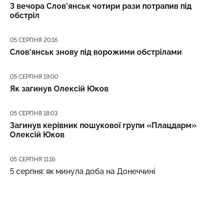
З вечора Слов’янськ чотири рази потрапив під
обстріл
Дата публікації
05 СЕРПНЯ 20:16
Слов’янськ знову під ворожими обстрілами
Дата публікації
05 СЕРПНЯ 19:00
Як загинув Олексій Юков
Дата публікації
05 СЕРПНЯ 18:03
Загинув керівник пошукової групи «Плацдарм»
Олексій Юков
Дата публікації
05 СЕРПНЯ 11:16
5 серпня: як минула доба на Донеччині