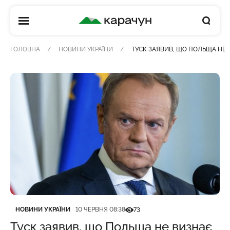
КАРАЧУН
ГОЛОВНА
НОВИНИ УКРАЇНИ
ТУСК ЗАЯВИВ, ЩО ПОЛЬЩА НЕ 
Категорія
Дата публікації
Кількість переглядів
НОВИНИ УКРАЇНИ
10 ЧЕРВНЯ 08:38
73
Туск заявив, що Польща не визнає