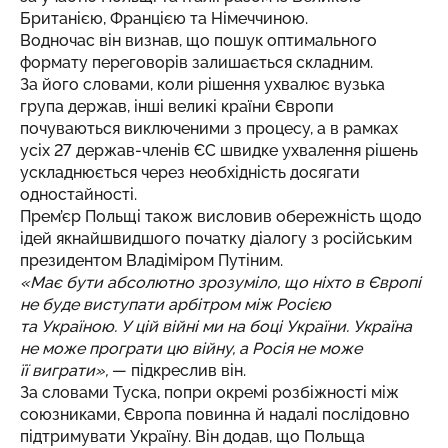
Британією, Францією та Німеччиною.
Водночас він визнав, що пошук оптимального
формату переговорів залишається складним.
За його словами, коли рішення ухвалює вузька
група держав, інші великі країни Європи
почуваються виключеними з процесу, а в рамках
усіх 27 держав-членів ЄС швидке ухвалення рішень
ускладнюється через необхідність досягати
одностайності.
Прем’єр Польщі також висловив обережність щодо
ідей якнайшвидшого початку діалогу з російським
президентом Владіміром Путіним.
«Має бути абсолютно зрозуміло, що ніхто в Європі
не буде виступати арбітром між Росією
та Україною. У цій війні ми на боці України. Україна
не може програти цю війну, а Росія не може
її виграти»,
— підкреслив він.
За словами Туска, попри окремі розбіжності між
союзниками, Європа повинна й надалі послідовно
підтримувати Україну. Він додав, що Польща