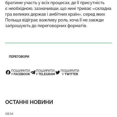
братиме участь у всіх процесах, де її присутність
є необхідною, зазначивши, що нині триває «складна
гра великих держав і амбітних країн», серед яких
Польща відіграє важливу роль, хоча її не завжди
запрошують до переговорних форматів.
ПЕРЕГОВОРИ
ПОШИРИТИ
ПОШИРИТИ
ПОШИРИТИ
У
FACEBOOK
У
TELEGRAM
У
TWITTER
ОСТАННІ НОВИНИ
Дата публікації
08:34