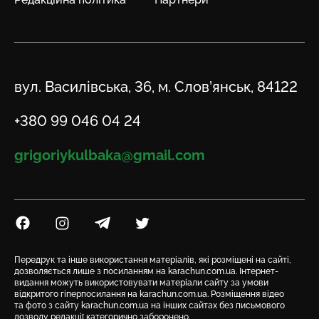
Адреса
вул. Василівська, 36, м. Слов’янськ, 84122
Телефон
+380 99 046 04 24
Email
grigoriykulbaka@gmail.com
Посилання на Facebook
Посилання на Instagram
Посилання на Telegram
Посилання на Twitter
Передрук та інше використання матеріалів, які розміщені на сайті,
дозволяється лише з посиланням на karachun.com.ua. Інтернет-
видання можуть використовувати матеріали сайту за умови
відкритого гіперпосилання на karachun.com.ua. Розміщення відео
та фото з сайту karachun.com.ua на інших сайтах без письмового
дозволу редакції категорично заборонено.