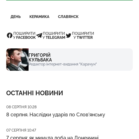
ДЕНЬ
КЕРАМИКА
СЛАВЯНСК
ПОШИРИТИ
ПОШИРИТИ
ПОШИРИТИ
У
FACEBOOK
У
TELEGRAM
У
TWITTER
ГРИГОРІЙ
КУЛЬБАКА
Редактор інтернет-видання "Карачун"
ОСТАННІ НОВИНИ
Дата публікації
08 СЕРПНЯ 10:28
8 серпня. Наслідки ударів по Слов’янську
Дата публікації
07 СЕРПНЯ 10:47
7 серпня: як минула доба на Донеччині