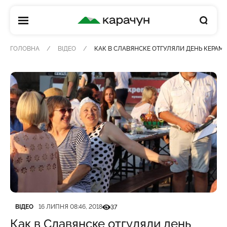
КАРАЧУН
ГОЛОВНА
ВІДЕО
КАК В СЛАВЯНСКЕ ОТГУЛЯЛИ ДЕНЬ КЕРАМ
Категорія
Дата публікації
Кількість переглядів
ВІДЕО
16 ЛИПНЯ 08:46, 2018
37
Как в Славянске отгуляли день