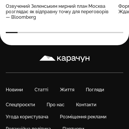
Озвучений Зеленським мирний план Москва
Форм
розглядає як відправну точку для переговорів
Жда
— Bloomberg
Карачун
Новини
Статті
Життя
Погляди
Спецпроєкти
Про нас
Контакти
Угода користувача
Розміщення реклами
Редакційна політика
Партнери