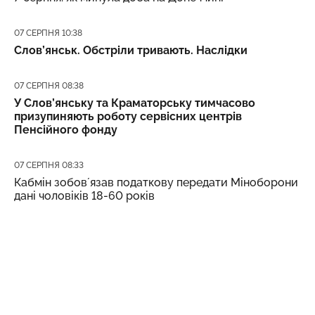
Дата публікації
07 СЕРПНЯ 10:38
Слов’янськ. Обстріли тривають. Наслідки
Дата публікації
07 СЕРПНЯ 08:38
У Слов’янську та Краматорську тимчасово
призупиняють роботу сервісних центрів
Пенсійного фонду
Дата публікації
07 СЕРПНЯ 08:33
Кабмін зобовʼязав податкову передати Міноборони
дані чоловіків 18-60 років