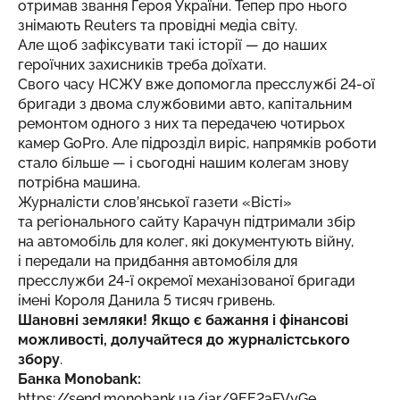
отримав звання Героя України. Тепер про нього
знімають Reuters та провідні медіа світу.
Але щоб зафіксувати такі історії — до наших
героїчних захисників треба доїхати.
Свого часу НСЖУ вже допомогла пресслужбі 24-ої
бригади з двома службовими авто, капітальним
ремонтом одного з них та передачею чотирьох
камер GoPro. Але підрозділ виріс, напрямків роботи
стало більше — і сьогодні нашим колегам знову
потрібна машина.
Журналісти слов’янської газети «Вісті»
та регіонального сайту Карачун підтримали збір
на автомобіль для колег, які документують війну,
і передали на придбання автомобіля для
пресслужби 24-ї окремої механізованої бригади
імені Короля Данила 5 тисяч гривень.
Шановні земляки! Якщо є бажання і фінансові
можливості, долучайтеся до журналістського
збору
.
Банка Monobank:
https://send.monobank.ua/jar/9EE2aFVyGe