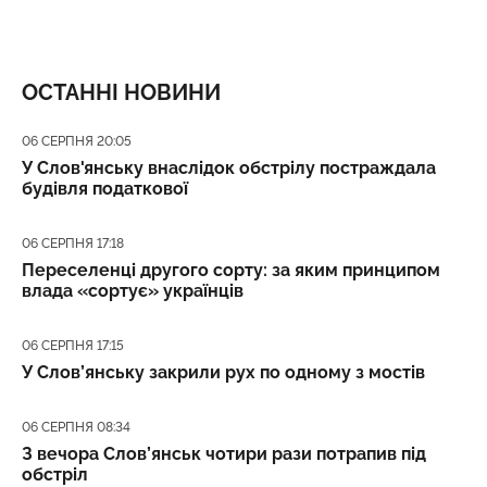
ОСТАННІ НОВИНИ
Дата публікації
06 СЕРПНЯ 20:05
У Слов'янську внаслідок обстрілу постраждала
будівля податкової
Дата публікації
06 СЕРПНЯ 17:18
Переселенці другого сорту: за яким принципом
влада «сортує» українців
Дата публікації
06 СЕРПНЯ 17:15
У Слов’янську закрили рух по одному з мостів
Дата публікації
06 СЕРПНЯ 08:34
З вечора Слов’янськ чотири рази потрапив під
обстріл