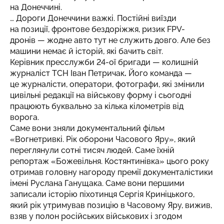
на Донеччині.
… Дороги Донеччини важкі. Постійні виїзди
на позиції, фронтове бездоріжжя, ризик FPV-
дронів — жодне авто тут не служить довго. Але без
машини немає й історій, які бачить світ.
Керівник пресслужби 24-ої бригади — колишній
журналіст ТСН Іван Петричак
.
Його команда —
це журналісти, оператори, фотографи, які змінили
цивільні редакції на військову форму і сьогодні
працюють буквально за кілька кілометрів від
ворога.
Саме вони зняли документальний фільм
«Вогнетривкі. Рік оборони Часового Яру», який
переглянули сотні тисяч людей. Саме їхній
репортаж «Божевільня. Костянтинівка» цього року
отримав головну нагороду премії документалістики
імені Руслана Ганущака. Саме вони першими
записали історію піхотинця Сергія Криніцького,
який рік утримував позицію в Часовому Яру, вижив,
взяв у полон російських військових і згодом