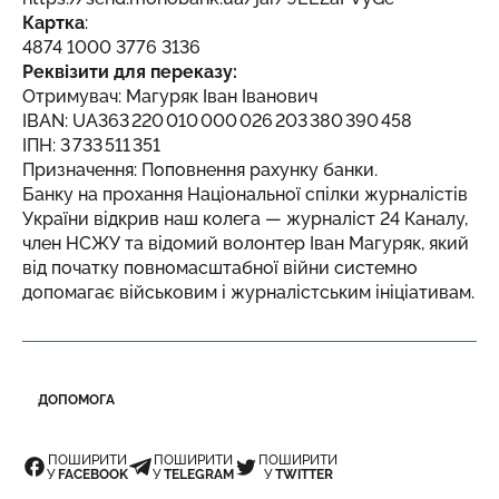
Картка
:
4874 1000 3776 3136
Реквізити для переказу:
Отримувач: Магуряк Іван Іванович
IBAN: UA363 220 010 000 026 203 380 390 458
ІПН: 3 733 511 351
Призначення: Поповнення рахунку банки.
Банку на прохання Національної спілки журналістів
України відкрив наш колега — журналіст 24 Каналу,
член НСЖУ та відомий волонтер
Іван Магуряк, який
від початку повномасштабної війни системно
допомагає військовим і журналістським ініціативам.
ДОПОМОГА
ПОШИРИТИ
ПОШИРИТИ
ПОШИРИТИ
У
FACEBOOK
У
TELEGRAM
У
TWITTER