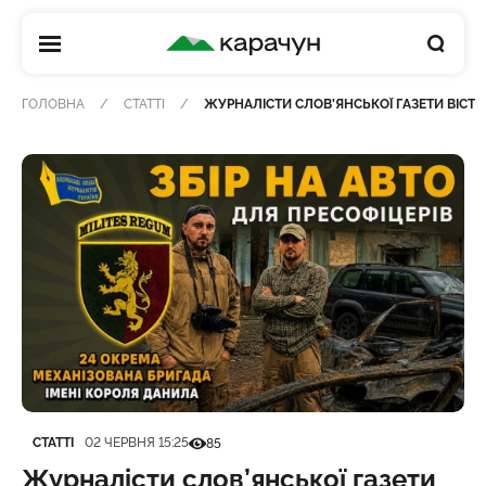
КАРАЧУН
ГОЛОВНА
СТАТТІ
ЖУРНАЛІСТИ СЛОВ’ЯНСЬКОЇ ГАЗЕТИ ВІСТІ 
Категорія
Дата публікації
Кількість переглядів
СТАТТІ
02 ЧЕРВНЯ 15:25
85
Журналісти слов’янської газети