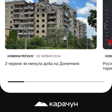
Категорія
Дата публікації
Кате
Дата
НОВИНИ РЕГІОНУ
НОВ
02 ЧЕРВНЯ 10:54
2 червня: як минула доба на Донеччині
Росі
тери
Карачун