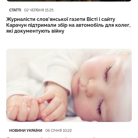
Категорія
Дата публікації
СТАТТІ
02 ЧЕРВНЯ 15:25
Журналісти слов’янської газети Вісті і сайту
Карачун підтримали збір на автомобіль для колег,
які документують війну
Категорія
Дата публікації
НОВИНИ УКРАЇНИ
06 СІЧНЯ 10:22