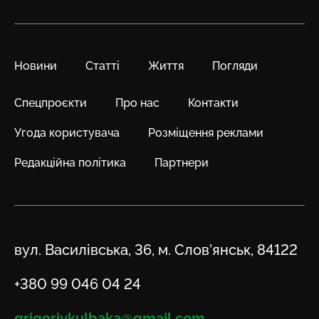
Новини
Статті
Життя
Погляди
Спецпроєкти
Про нас
Контакти
Угода користувача
Розміщення реклами
Редакційна політика
Партнери
Адреса
вул. Василівська, 36, м. Слов’янськ, 84122
Телефон
+380 99 046 04 24
Email
grigoriykulbaka@gmail.com