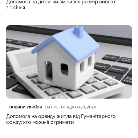
Допомога на дітей: чи змінився розмір виплат
з 1 січня
Категорія
Дата публікації
НОВИНИ УКРАЇНИ
09 ЛИСТОПАДА 09:20, 2024
Допомога на оренду житла від Гуманітарного
фонду: хто може її отримати