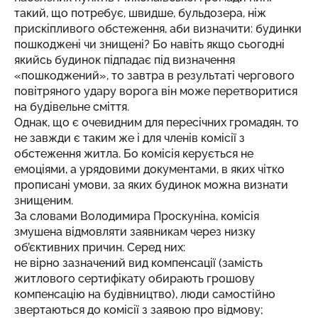
такий, що потребує, швидше, бульдозера, ніж
прискіпливого обстеження, аби визначити: будинки
пошкоджені чи знищені? Бо навіть якщо сьогодні
якийсь будинок підпадає під визначення
«пошкоджений», то завтра в результаті чергового
повітряного удару ворога він може перетворитися
на будівельне сміття.
Однак, що є очевидним для пересічних громадян, то
не завжди є таким же і для членів комісії з
обстеження житла. Бо комісія керується не
емоціями, а урядовими документами, в яких чітко
прописані умови, за яких будинок можна визнати
знищеним.
За словами Володимира Проскуніна, комісія
змушена відмовляти заявникам через низку
об’єктивних причин. Серед них:
не вірно зазначений вид компенсації (замість
житлового сертифікату обирають грошову
компенсацію на будівництво), люди самостійно
звертаються до комісії з заявою про відмову;