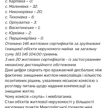
с. Карпівка – 0;
с. Малинівка – 32;
с. Никонорівка – 20;
с. Тихонівка – 6;
с. Оріхуватка – 3;
с. Васютинське – 1;
с. Юрківка – 2;
с. Першомар’ївка – 0.
Отимано 146 житлових сертифікатів за зруйновані
(знищені) об’єкти нерухомого майна на загальну
суму 161 145 104,00 гривень.
З них 20 житлових сертифікатів - із застосуванням
механізму дистанційного обстеження.
Дані цифри свідчать про вражаючий дисбаланс між
фактично знищеним житлом миколаївців і кількістю
позитивних рішень, ухвалених міською комісією з
розгляду питань щодо надання компенсації за
знищене житло.
Чому комісія «скупа» і невблаганна
Cтан об’єктів житлової нерухомості у більшості
населених пунктів Миколаївської громади нині