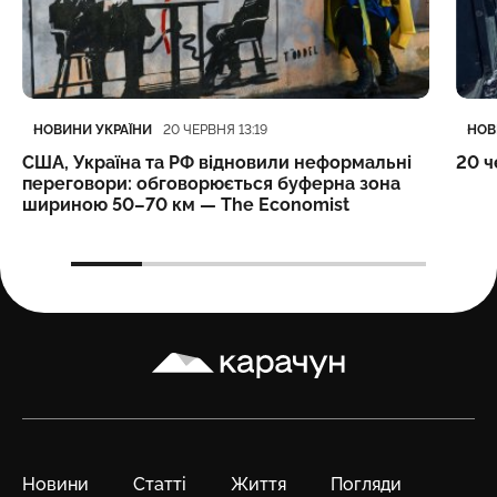
Категорія
Дата публікації
Кате
Дата
НОВИНИ УКРАЇНИ
НОВ
20 ЧЕРВНЯ 13:19
США, Україна та РФ відновили неформальні
20 ч
переговори: обговорюється буферна зона
шириною 50–70 км — The Economist
Карачун
Новини
Статті
Життя
Погляди