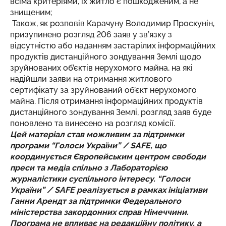
всіма критеріями, їх житло є пошкодженим, а не
знищеним;
Також, як розповів Карачуну Володимир Проскунін,
призупинено розгляд 206 заяв у зв’язку з
відсутністю або наданням застарілих інформаційних
продуктів дистанційного зондування Землі щодо
зруйнованих об’єктів нерухомого майна, на які
надійшли заяви на отримання житлового
сертифікату за зруйнований об’єкт нерухомого
майна. Після отримання інформаційних продуктів
дистанційного зондування Землі, розгляд заяв буде
поновлено та винесено на розгляд комісії.
Цей матеріал став можливим за підтримки
програми “Голоси України” / SAFE, що
координується Європейським центром свободи
преси та медіа спільно з Лабораторією
журналістики суспільного інтересу. “Голоси
України” / SAFE реалізується в рамках ініціативи
Ганни Арендт за підтримки Федерального
міністерства закордонних справ Німеччини.
Програма не впливає на редакційну політику, а