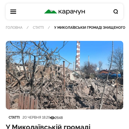
КАРАЧУН
ГОЛОВНА
СТАТТІ
У МИКОЛАЇВСЬКІЙ ГРОМАДІ ЗНИЩЕНОГО Ж
Категорія
Дата публікації
Кількість переглядів
СТАТТІ
20 ЧЕРВНЯ 18:29
2648
У Миколаївській громаді