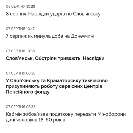
Дата публікації
08 СЕРПНЯ 10:28
8 серпня. Наслідки ударів по Слов’янську
Дата публікації
07 СЕРПНЯ 10:47
7 серпня: як минула доба на Донеччині
Дата публікації
07 СЕРПНЯ 10:38
Слов’янськ. Обстріли тривають. Наслідки
Дата публікації
07 СЕРПНЯ 08:38
У Слов’янську та Краматорську тимчасово
призупиняють роботу сервісних центрів
Пенсійного фонду
Дата публікації
07 СЕРПНЯ 08:33
Кабмін зобовʼязав податкову передати Міноборони
дані чоловіків 18-60 років