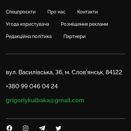
Спецпроєкти
Про нас
Контакти
Угода користувача
Розміщення реклами
Редакційна політика
Партнери
Адреса
вул. Василівська, 36, м. Слов’янськ, 84122
Телефон
+380 99 046 04 24
Email
grigoriykulbaka@gmail.com
Посилання на Facebook
Посилання на Instagram
Посилання на Telegram
Посилання на Twitter