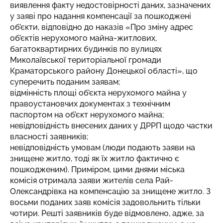
виявлення факту недостовірності даних, зазначених
у заяві про надання компенсації за пошкоджені
об’єкти, відповідно до наказів «Про зміну адрес
об’єктів нерухомого майна-житлових,
багатоквартирних будинків по вулицях
Миколаївської територіальної громади
Краматорського району Донецької області», що
суперечить поданим заявам;
відмінність площі об’єкта нерухомого майна у
правоустановчих документах з технічним
паспортом на об’єкт нерухомого майна;
невідповідність внесених даних у ДРРП щодо частки
власності заявників;
невідповідність умовам (люди подають заяви на
знищене житло, тоді як їх житло фактично є
пошкодженим). Приміром, цими днями міська
комісія отримала заяви жителів села Рай-
Олександрівка на компенсацію за знищене житло. З
восьми поданих заяв комісія задовольнить тільки
чотири. Решті заявників буде відмовлено, адже, за