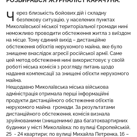
РОЗБИРАВСЯ ЖУРНАЛІСТ КАРАЧУНА.
Ч
ерез близькість бойових дій і складну
безпекову ситуацію, у населених пунктах
Миколаївської міської територіальної громади нині
неможливо проводити обстеження житла з виїздом
на місце. Тому єдиний вихід – дистанційне
обстеження об’єктів нерухомого майна, яке було
знищене внаслідок агресії російської армії. Саме
цей метод обстеження нині використовує у своїй
роботі міська комісія з розгляду питань щодо
надання компенсації за знищені об’єкти нерухомого
майна.
Нещодавно Миколаївська міська військова
адміністрація отримала перші інформаційні
продукти дистанційного обстеження об’єктів
нерухомого майна громади. За результатами
дистанційного обстеження, комісія визнала
зруйнованими (знищеними) два багатоквартирних
будинки у місті Миколаївка: по вулиці Європейській,
25 - 24 квартири; по вулиці Михайла Петренка, 16 –