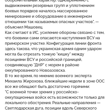
оборонительный характер: одновременно с
выдвижением резервных групп и уплотнением
боевых порядков началось массированное
минирование и оборудование в инженерном
отношении так называемых опасных участков", —
объяснил Машовец.
Как считают в ИС, усиление обороны связано с тем,
что боевики сами опасаются наступления ВСУ на
приморском участке. Конфигурация линии фронта
здесь такова, что украинская армия одним ударом
могла бы отрезать тонкую "кишку" между
позициями ВСУ и российской границей,
соединяющую "ДНР" с морем в районе
оккупированного Новоазовска.
В то же время, по мнению военного эксперта
Михаила Жирохова, ближайшие недели в зоне ООС
все же обещают быть достаточно горячими:
"С военной точки зрения у российско-
оккупационных войск есть возможности только для
локального обострения. Реальные направления —
Светлодарская дуга, позиции вдоль Северского