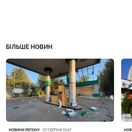
БІЛЬШЕ НОВИН
Категорія
Дата публікації
Кате
Дата
НОВИНИ РЕГІОНУ
НОВ
07 СЕРПНЯ 10:47