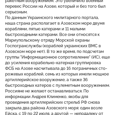
ракетным вооружением. Это увеличило военный
перевес России на Азове, который и без того был
серьезным.
По данным Украинского милитарного портала,
наша страна располагает в Азовском море двумя
кораблями, пятью катерами и 11 малыми
быстроходными катерами. Все они относятся к
Мариупольскому отряду Морской охраны
Госпогранслужбы (кораблей украинских ВМС в
Азовском море нет). В то же время, по подсчетам
группы "Информационное сопротивление" (ИС), еще
до усиления корабельно-катерная группи­­ровка
ФСБ на Азо­­ве насчитывала до 16 пограничных сто­­
рожевых кораблей, семь из ко­­торых имели мощное
артиллерийское вооружение, а также 36
быстроходных катеров с пулеметным вооружением.
Россияне не желают останавливаться. По
информации Андрея Клименко, якобы для
проведения артиллерийских стрельб РФ снова
закрыла два района Азовского моря: один возле
Ейска, с 19 по 22 июля, а другой — неподалеку от