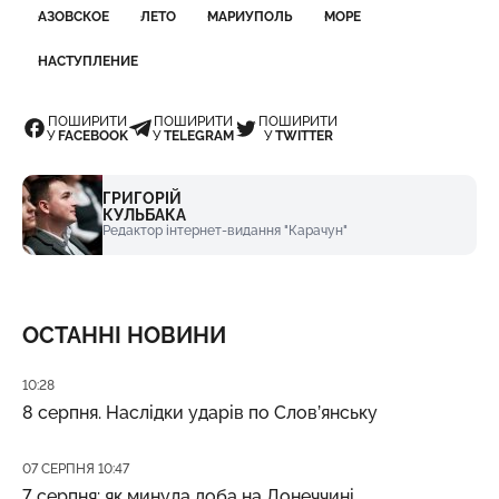
АЗОВСКОЕ
ЛЕТО
МАРИУПОЛЬ
МОРЕ
НАСТУПЛЕНИЕ
ПОШИРИТИ
ПОШИРИТИ
ПОШИРИТИ
У
FACEBOOK
У
TELEGRAM
У
TWITTER
ГРИГОРІЙ
КУЛЬБАКА
Редактор інтернет-видання "Карачун"
ОСТАННІ НОВИНИ
Дата публікації
10:28
8 серпня. Наслідки ударів по Слов’янську
Дата публікації
07 СЕРПНЯ 10:47
7 серпня: як минула доба на Донеччині