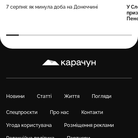
7 серпня: як минула доба на Донеччині
У Сл
приз
Пенс
Карачун
Новини
Статті
Життя
Погляди
Спецпроєкти
Про нас
Контакти
Угода користувача
Розміщення реклами