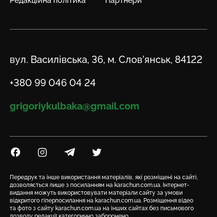
Редакційна політика
Партнери
Адреса
вул. Василівська, 36, м. Слов’янськ, 84122
Телефон
+380 99 046 04 24
Email
grigoriykulbaka@gmail.com
Посилання на Facebook
Посилання на Instagram
Посилання на Telegram
Посилання на Twitter
Передрук та інше використання матеріалів, які розміщені на сайті,
дозволяється лише з посиланням на karachun.com.ua. Інтернет-
видання можуть використовувати матеріали сайту за умови
відкритого гіперпосилання на karachun.com.ua. Розміщення відео
та фото з сайту karachun.com.ua на інших сайтах без письмового
дозволу редакції категорично заборонено.