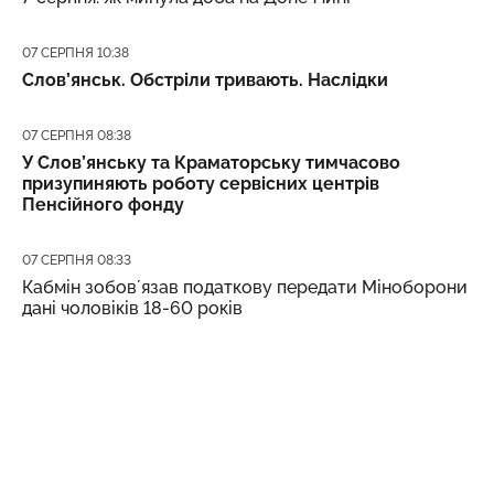
Дата публікації
07 СЕРПНЯ 10:38
Слов’янськ. Обстріли тривають. Наслідки
Дата публікації
07 СЕРПНЯ 08:38
У Слов’янську та Краматорську тимчасово
призупиняють роботу сервісних центрів
Пенсійного фонду
Дата публікації
07 СЕРПНЯ 08:33
Кабмін зобовʼязав податкову передати Міноборони
дані чоловіків 18-60 років