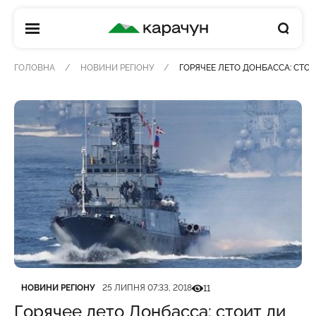
КАРАЧУН
ГОЛОВНА
НОВИНИ РЕГІОНУ
ГОРЯЧЕЕ ЛЕТО ДОНБАССА: СТО
Категорія
Дата публікації
Кількість переглядів
НОВИНИ РЕГІОНУ
25 ЛИПНЯ 07:33, 2018
11
Горячее лето Донбасса: стоит ли