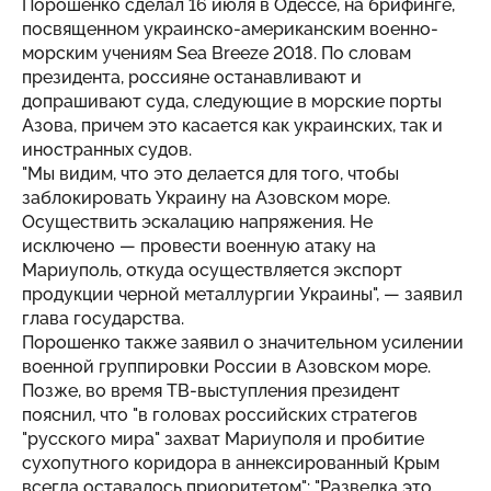
Порошенко сделал 16 июля в Одессе, на брифинге,
посвященном ук­­раинско-аме­­риканским во­­ен­­но-
морским учениям Sea Breeze 2018. По словам
президента, россияне останавливают и
допрашивают суда, следующие в морские порты
Азова, причем это касается как украинских, так и
иностранных судов.
"Мы видим, что это делается для того, чтобы
заблокировать Украину на Азовском море.
Осуществить эскалацию напряжения. Не
исключено — провести военную атаку на
Мариуполь, откуда осуществляется экспорт
продукции черной металлургии Украины", — заявил
глава государства.
Порошенко также заявил о значительном усилении
военной группировки России в Азовском море.
Позже, во время ТВ-выступления президент
пояснил, что "в головах российских стратегов
"русского мира" захват Мариуполя и пробитие
сухопутного коридора в аннексированный Крым
всегда оставалось приоритетом": "Разведка это