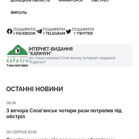
ДОНЕЦКАЯ ОБЛАСТЬ
КРАМАТОРСК
ОБСТРЕЛ
ЯМПОЛЬ
ПОШИРИТИ
ПОШИРИТИ
ПОШИРИТИ
У
FACEBOOK
У
TELEGRAM
У
TWITTER
ІНТЕРНЕТ-ВИДАННЯ
"КАРАЧУН"
Не тільки новини Слов'янську Інтернет-видання
"Карачун"
ОСТАННІ НОВИНИ
Дата публікації
08:34
З вечора Слов’янськ чотири рази потрапив під
обстріл
Дата публікації
05 СЕРПНЯ 20:16