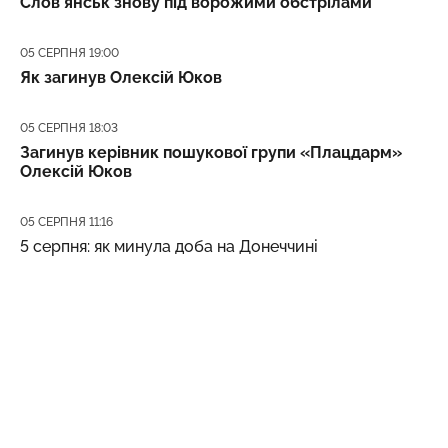
Слов’янськ знову під ворожими обстрілами
Дата публікації
05 СЕРПНЯ 19:00
Як загинув Олексій Юков
Дата публікації
05 СЕРПНЯ 18:03
Загинув керівник пошукової групи «Плацдарм»
Олексій Юков
Дата публікації
05 СЕРПНЯ 11:16
5 серпня: як минула доба на Донеччині