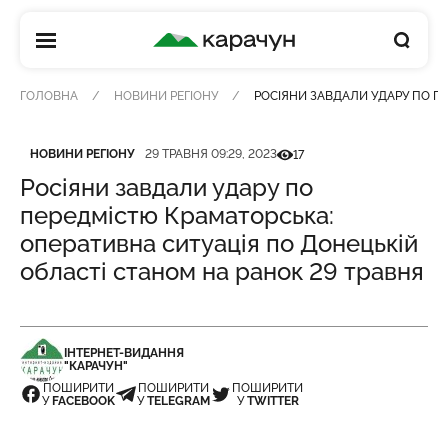
КАРАЧУН
ГОЛОВНА
НОВИНИ РЕГІОНУ
РОСІЯНИ ЗАВДАЛИ УДАРУ ПО ПЕ
Категорія
Дата публікації
Кількість переглядів
НОВИНИ РЕГІОНУ
29 ТРАВНЯ 09:29, 2023
17
Росіяни завдали удару по
передмістю Краматорська:
оперативна ситуація по Донецькій
області станом на ранок 29 травня
ІНТЕРНЕТ-ВИДАННЯ
"КАРАЧУН"
ПОШИРИТИ
ПОШИРИТИ
ПОШИРИТИ
У
FACEBOOK
У
TELEGRAM
У
TWITTER