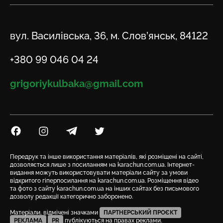
Адреса
вул. Василівська, 36, м. Слов’янськ, 84122
Телефон
+380 99 046 04 24
Email
grigoriykulbaka@gmail.com
Посилання на Facebook
Посилання на Instagram
Посилання на Telegram
Посилання на Twitter
Передрук та інше використання матеріалів, які розміщені на сайті,
дозволяється лише з посиланням на karachun.com.ua. Інтернет-
видання можуть використовувати матеріали сайту за умови
відкритого гіперпосилання на karachun.com.ua. Розміщення відео
та фото з сайту karachun.com.ua на інших сайтах без письмового
дозволу редакції категорично заборонено.
Матеріали, відмічені значками
ПАРТНЕРСЬКИЙ ПРОЄКТ
РЕКЛАМА
PR
публікуються на правах реклами.