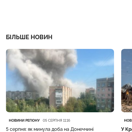
БІЛЬШЕ НОВИН
Категорія
Дата публікації
Кате
Дата
НОВИНИ РЕГІОНУ
НОВ
05 СЕРПНЯ 11:16
5 серпня: як минула доба на Донеччині
У Кр