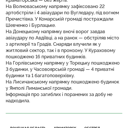
Краматорська — без жертв.
На Волноваському напрямку зафіксовано 22
артобстріли і 4 авіаудари по Вугледару, під вогнем
Пречистівка. У Комарській громаді постраждали
Шевченко і Бурлацьке.
На Донецькому напрямку вночі ворог завдав
авіаудару по Авдіївці, а на ранок — обстріляв місто
з артилерії та Градів. Снаряди влучили як у
житловий сектор, так і в промзону. У Кураховому
пошкоджено 16 приватних будинків.
На Горлівському напрямку у Торецьку пошкоджено
3 будинки, у Часовоярській громаді — 4 приватні
будинки та 1 багатоповерхівку.
На Лисичанському напрямку пошкоджено будинок
у Ямполі Лиманської громади.
Інформація про загиблих і поранених за добу не
надходила.