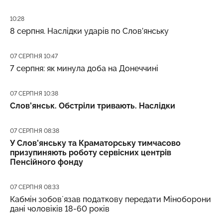
Дата публікації
10:28
8 серпня. Наслідки ударів по Слов’янську
Дата публікації
07 СЕРПНЯ 10:47
7 серпня: як минула доба на Донеччині
Дата публікації
07 СЕРПНЯ 10:38
Слов’янськ. Обстріли тривають. Наслідки
Дата публікації
07 СЕРПНЯ 08:38
У Слов’янську та Краматорську тимчасово
призупиняють роботу сервісних центрів
Пенсійного фонду
Дата публікації
07 СЕРПНЯ 08:33
Кабмін зобовʼязав податкову передати Міноборони
дані чоловіків 18-60 років