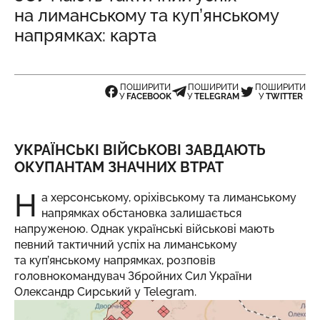
на лиманському та куп’янському
напрямках: карта
ПОШИРИТИ
ПОШИРИТИ
ПОШИРИТИ
У
FACEBOOK
У
TELEGRAM
У
TWITTER
УКРАЇНСЬКІ ВІЙСЬКОВІ ЗАВДАЮТЬ
ОКУПАНТАМ ЗНАЧНИХ ВТРАТ
Н
а херсонському, оріхівському та лиманському
напрямках обстановка залишається
напруженою. Однак українські військові мають
певний тактичний успіх на лиманському
та куп’янському напрямках, розповів
головнокомандувач Збройних Сил України
Олександр Сирський у
Telegram.