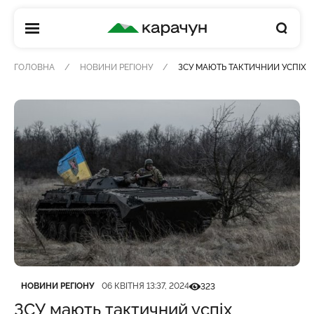
КАРАЧУН
ГОЛОВНА
НОВИНИ РЕГІОНУ
ЗСУ МАЮТЬ ТАКТИЧНИЙ УСПІХ 
Категорія
Дата публікації
Кількість переглядів
НОВИНИ РЕГІОНУ
06 КВІТНЯ 13:37, 2024
323
ЗСУ мають тактичний успіх