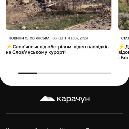
Категорія
Дата публікації
Кате
Дата
НОВИНИ СЛОВʼЯНСЬКА
СТАТ
06 КВІТНЯ 11:07, 2024
⚡️
Слов’янськ під обстрілом: відео наслідків
⚡️
Д
на Слов’янському курорті
відо
і Бо
Карачун