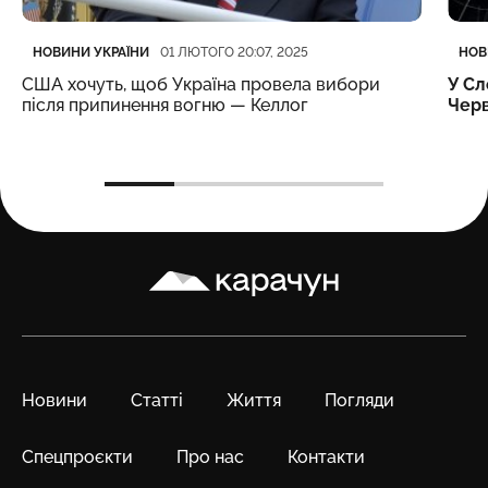
Категорія
Дата публікації
Кате
Дата
НОВИНИ УКРАЇНИ
НОВ
01 ЛЮТОГО 20:07, 2025
США хочуть, щоб Україна провела вибори
У Сл
після припинення вогню — Келлог
Черв
Карачун
Новини
Статті
Життя
Погляди
Спецпроєкти
Про нас
Контакти