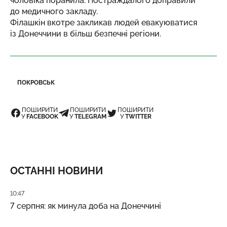
чоловіка поранила. Постраждалого доправили
до медичного закладу.
Філашкін вкотре закликав людей евакуюватися
із Донеччини в більш безпечні регіони.
ПОКРОВСЬК
ПОШИРИТИ
ПОШИРИТИ
ПОШИРИТИ
У
FACEBOOK
У
TELEGRAM
У
TWITTER
ОСТАННІ НОВИНИ
Дата публікації
10:47
7 серпня: як минула доба на Донеччині