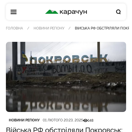
КАРАЧУН
ГОЛОВНА
НОВИНИ РЕГІОНУ
ВІЙСЬКА РФ ОБСТРІЛЯЛИ ПОКР
Категорія
Дата публікації
Кількість переглядів
НОВИНИ РЕГІОНУ
01 ЛЮТОГО 20:23, 2025
148
Війська РФ обстріляли Покровськ: