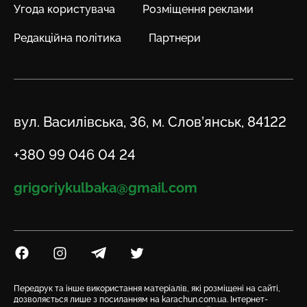
Угода користувача
Розміщення реклами
Редакційна політика
Партнери
Адреса
вул. Василівська, 36, м. Слов’янськ, 84122
Телефон
+380 99 046 04 24
Email
grigoriykulbaka@gmail.com
Посилання на Facebook
Посилання на Instagram
Посилання на Telegram
Посилання на Twitter
Передрук та інше використання матеріалів, які розміщені на сайті,
дозволяється лише з посиланням на karachun.com.ua. Інтернет-