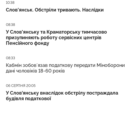
Дата публікації
10:38
Слов’янськ. Обстріли тривають. Наслідки
Дата публікації
08:38
У Слов’янську та Краматорську тимчасово
призупиняють роботу сервісних центрів
Пенсійного фонду
Дата публікації
08:33
Кабмін зобовʼязав податкову передати Міноборони
дані чоловіків 18-60 років
Дата публікації
06 СЕРПНЯ 20:05
У Слов'янську внаслідок обстрілу постраждала
будівля податкової