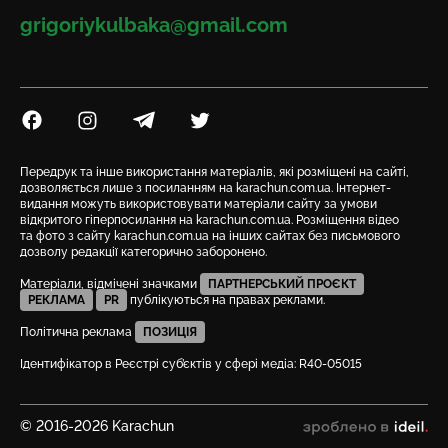
Email
grigoriykulbaka@gmail.com
Посилання на Facebook
Посилання на Instagram
Посилання на Telegram
Посилання на Twitter
Передрук та інше використання матеріалів, які розміщені на сайті,
дозволяється лише з посиланням на karachun.com.ua. Інтернет-
видання можуть використовувати матеріали сайту за умови
відкритого гіперпосилання на karachun.com.ua. Розміщення відео
та фото з сайту karachun.com.ua на інших сайтах без письмового
дозволу редакції категорично заборонено.
Матеріали, відмічені значками
ПАРТНЕРСЬКИЙ ПРОЄКТ
РЕКЛАМА
PR
публікуються на правах реклами.
Політична реклама
ПОЗИЦІЯ
Ідентифікатор в Реєстрі суб’єктів у сфері медіа: R40-05015
© 2016-2026 Karachun
зроблено в ideil.