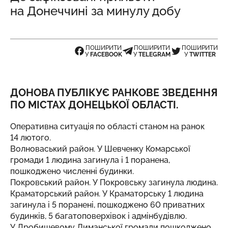
на Донеччині за минулу добу
ПОШИРИТИ
ПОШИРИТИ
ПОШИРИТИ
У
FACEBOOK
У
TELEGRAM
У
TWITTER
ДОНОВА
ПУБЛІКУЄ
РАНКОВЕ ЗВЕДЕННЯ
ПО МІСТАХ ДОНЕЦЬКОЇ ОБЛАСТІ.
Оперативна ситуація по області станом на ранок
14 лютого.
Волноваський район. У Шевченку Комарської
громади 1 людина загинула і 1 поранена,
пошкоджено численні будинки.
Покровський район. У Покровську загинула людина.
Краматорський район. У Краматорську 1 людина
загинула і 5 поранені, пошкоджено 60 приватних
будинків, 5 багатоповерхівок і адмінбудівлю.
У Дробишевому Лиманської громади пошкоджено