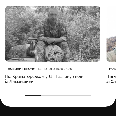
Категорія
Дата публікації
Кате
Дата
НОВИНИ РЕГІОНУ
НОВ
13 ЛЮТОГО 16:29, 2025
Під Краматорськом у ДТП загинув воїн
Під 
із Лиманщини
зі С
Карачун