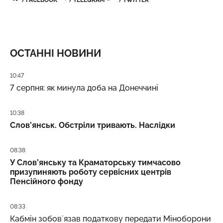
У
FACEBOOK
У
TELEGRAM
У
TWITTER
ОСТАННІ НОВИНИ
Дата публікації
10:47
7 серпня: як минула доба на Донеччині
Дата публікації
10:38
Слов’янськ. Обстріли тривають. Наслідки
Дата публікації
08:38
У Слов’янську та Краматорську тимчасово
призупиняють роботу сервісних центрів
Пенсійного фонду
Дата публікації
08:33
Кабмін зобовʼязав податкову передати Міноборони