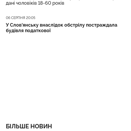
дані чоловіків 18-60 років
Дата публікації
06 СЕРПНЯ 20:05
У Слов'янську внаслідок обстрілу постраждала
будівля податкової
БІЛЬШЕ НОВИН