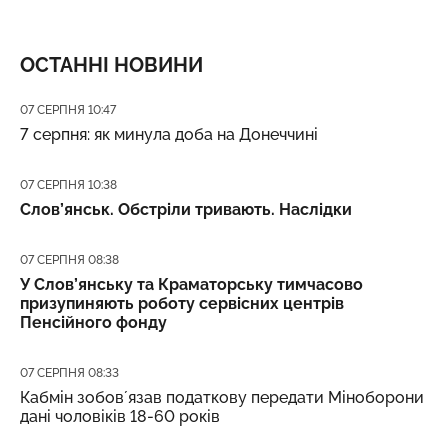
ОСТАННІ НОВИНИ
Дата публікації
07 СЕРПНЯ 10:47
7 серпня: як минула доба на Донеччині
Дата публікації
07 СЕРПНЯ 10:38
Слов’янськ. Обстріли тривають. Наслідки
Дата публікації
07 СЕРПНЯ 08:38
У Слов’янську та Краматорську тимчасово
призупиняють роботу сервісних центрів
Пенсійного фонду
Дата публікації
07 СЕРПНЯ 08:33
Кабмін зобовʼязав податкову передати Міноборони
дані чоловіків 18-60 років