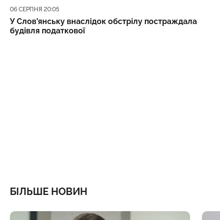
Дата публікації
06 СЕРПНЯ 20:05
У Слов'янську внаслідок обстрілу постраждала
будівля податкової
БІЛЬШЕ НОВИН