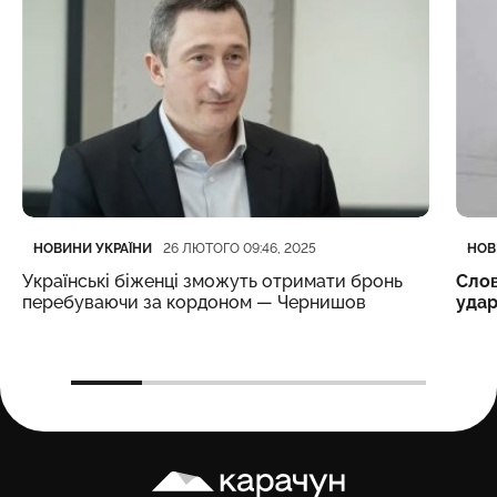
Категорія
Дата публікації
Кате
Дата
НОВИНИ УКРАЇНИ
НОВ
26 ЛЮТОГО 09:46, 2025
Українські біженці зможуть отримати бронь
Слов
перебуваючи за кордоном — Чернишов
уда
Карачун