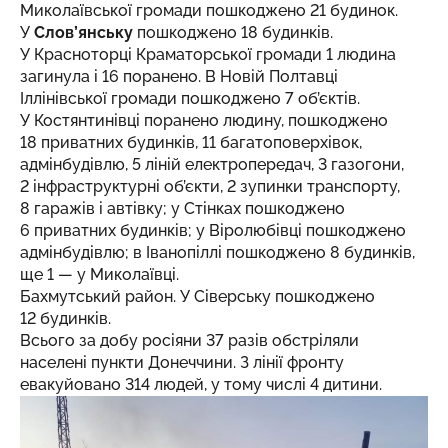
Миколаївської громади пошкоджено 21 будинок.
У
Слов’янську
пошкоджено 18 будинків.
У Красноторці Краматорської громади 1 людина
загинула і 16 поранено. В Новій Полтавці
Іллінівської громади пошкоджено 7 об’єктів.
У Костянтинівці поранено людину, пошкоджено
18 приватних будинків, 11 багатоповерхівок,
адмінбудівлю, 5 ліній електропередач, 3 газогони,
2 інфраструктурні об’єкти, 2 зупинки транспорту,
8 гаражів і автівку; у Стінках пошкоджено
6 приватних будинків; у Віролюбівці пошкоджено
адмінбудівлю; в Іванопіллі пошкоджено 8 будинків,
ще 1 — у Миколаївці.
Бахмутський район. У Сіверську пошкоджено
12 будинків.
Всього за добу росіяни 37 разів обстріляли
населені пункти Донеччини. З лінії фронту
евакуйовано 314 людей, у тому числі 4 дитини.