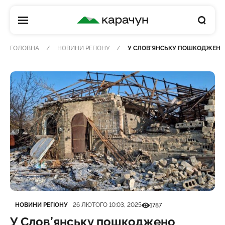
КАРАЧУН
ГОЛОВНА
НОВИНИ РЕГІОНУ
У СЛОВ’ЯНСЬКУ ПОШКОДЖЕНО 1
Категорія
Дата публікації
Кількість переглядів
НОВИНИ РЕГІОНУ
26 ЛЮТОГО 10:03, 2025
1787
У Слов’янську пошкоджено