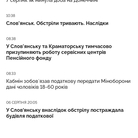
7 серпня: як минула доба на Донеччині
Дата публікації
10:38
Слов’янськ. Обстріли тривають. Наслідки
Дата публікації
08:38
У Слов’янську та Краматорську тимчасово
призупиняють роботу сервісних центрів
Пенсійного фонду
Дата публікації
08:33
Кабмін зобовʼязав податкову передати Міноборони
дані чоловіків 18-60 років
Дата публікації
06 СЕРПНЯ 20:05
У Слов'янську внаслідок обстрілу постраждала
будівля податкової