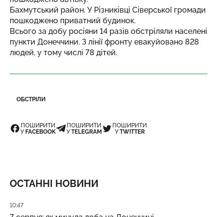
Бахмутський район. У Різниківці Сіверської громади
пошкоджено приватний будинок.
Всього за добу росіяни 14 разів обстріляли населені
пункти Донеччини. З лінії фронту евакуйовано 828
людей, у тому числі 78 дітей.
ОБСТРІЛИ
ПОШИРИТИ
ПОШИРИТИ
ПОШИРИТИ
У
FACEBOOK
У
TELEGRAM
У
TWITTER
ОСТАННІ НОВИНИ
Дата публікації
10:47