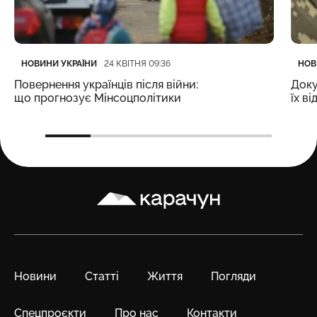
Категорія
Дата публікації
Кате
Дата
НОВИНИ УКРАЇНИ
НОВ
24 КВІТНЯ 09:36
Повернення українців після війни:
Доку
що прогнозує Мінсоцполітики
їх в
Карачун
Новини
Статті
Життя
Погляди
Спецпроєкти
Про нас
Контакти