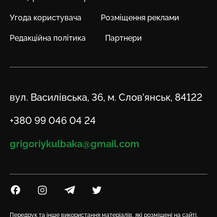
Угода користувача
Розміщення реклами
Редакційна політика
Партнери
Адреса
вул. Василівська, 36, м. Слов’янськ, 84122
Телефон
+380 99 046 04 24
Email
grigoriykulbaka@gmail.com
Посилання на Facebook
Посилання на Instagram
Посилання на Telegram
Посилання на Twitter
Передрук та інше використання матеріалів, які розміщені на сайті,