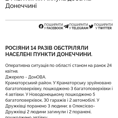
Донеччині
ПОШИРИТИ
ПОШИРИТИ
ПОШИРИТИ
У
FACEBOOK
У
TELEGRAM
У
TWITTER
РОСІЯНИ 14 РАЗІВ ОБСТРІЛЯЛИ
НАСЕЛЕНІ ПУНКТИ ДОНЕЧЧИНИ.
Оперативна ситуація по області станом на ранок 24
квітня.
Джерело -
ДонОВА
.
Краматорський район. У Краматорську зруйновано
багатоповерхівку, пошкоджено 3 багатоповерхівки і
4 автівки. У Новодонецькому пошкоджено 5
багатоповерхівок, 30 гаражів і 2 автомобілі. У
Дружківці поранено 3 людини; в Олексієво-
Дружківці 2 людини загинули і 2 поранені,
пошкоджено автівку.