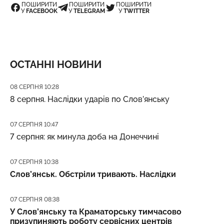
ПОШИРИТИ
ПОШИРИТИ
ПОШИРИТИ
У
FACEBOOK
У
TELEGRAM
У
TWITTER
ОСТАННІ НОВИНИ
Дата публікації
08 СЕРПНЯ 10:28
8 серпня. Наслідки ударів по Слов’янську
Дата публікації
07 СЕРПНЯ 10:47
7 серпня: як минула доба на Донеччині
Дата публікації
07 СЕРПНЯ 10:38
Слов’янськ. Обстріли тривають. Наслідки
Дата публікації
07 СЕРПНЯ 08:38
У Слов’янську та Краматорську тимчасово
призупиняють роботу сервісних центрів