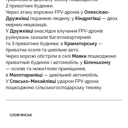
2 приватних будинки.
Через атаку ворожих FPV-дронів у
Олексієво-
Дружківці
поранено людину, у
Кіндратівці
— двох
мирних мешканців.
У
Дружківці
внаслідок влучання FPV-дронів
руйнувань зазнали багатоквартирний
та 3 приватних будинки, в
Краматорську
—
приватна оселя та цивільне авто.
Через ворожі обстріли в селі
Маяки
пошкоджено
приватний будинок і автомобіль, у
Біленькому
— оселю та нежитлове приміщення,
в
Малотаранівці
— цивільний автомобіль.
У
Спасько-Михайлівці
ударом FPV-дрона
пошкоджено сільськогосподарську техніку.
СЛОВ'ЯНСЬК