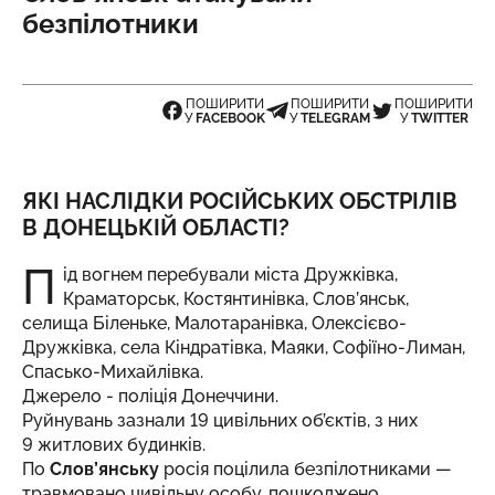
безпілотники
ПОШИРИТИ
ПОШИРИТИ
ПОШИРИТИ
У
FACEBOOK
У
TELEGRAM
У
TWITTER
ЯКІ НАСЛІДКИ РОСІЙСЬКИХ ОБСТРІЛІВ
В ДОНЕЦЬКІЙ ОБЛАСТІ?
П
ід вогнем перебували міста Дружківка,
Краматорськ, Костянтинівка, Слов’янськ,
селища Біленьке, Малотаранівка, Олексієво-
Дружківка, села Кіндратівка, Маяки, Софіїно-Лиман,
Спасько-Михайлівка.
Джерело
- поліція Донеччини.
Руйнувань зазнали 19 цивільних об’єктів, з них
9 житлових будинків.
По
Слов’янську
росія поцілила безпілотниками —
травмовано цивільну особу, пошкоджено