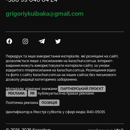
Email
grigoriykulbaka@gmail.com
Посилання на Facebook
Посилання на Instagram
Посилання на Telegram
Посилання на Twitter
Передрук та інше використання матеріалів, які розміщені на сайті,
дозволяється лише з посиланням на karachun.com.ua. Інтернет-
видання можуть використовувати матеріали сайту за умови
відкритого гіперпосилання на karachun.com.ua. Розміщення відео
та фото з сайту karachun.com.ua на інших сайтах без письмового
дозволу редакції категорично заборонено.
Матеріали, відмічені значками
ПАРТНЕРСЬКИЙ ПРОЄКТ
РЕКЛАМА
PR
публікуються на правах реклами.
Політична реклама
ПОЗИЦІЯ
Ідентифікатор в Реєстрі суб’єктів у сфері медіа: R40-05015