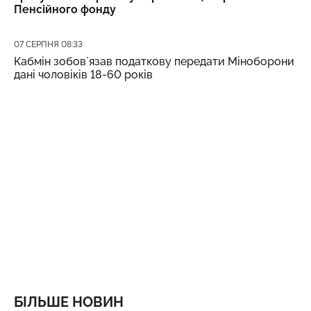
Пенсійного фонду
Дата публікації
07 СЕРПНЯ 08:33
Кабмін зобовʼязав податкову передати Міноборони
дані чоловіків 18-60 років
БІЛЬШЕ НОВИН