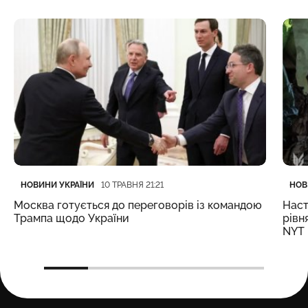
Категорія
Дата публікації
Кате
Дата
НОВИНИ УКРАЇНИ
НОВ
10 ТРАВНЯ 21:21
Москва готується до переговорів із командою
Наст
Трампа щодо України
рівн
NYT