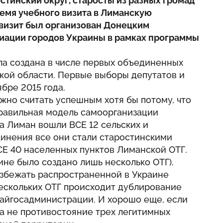
стинский округ, старосты из разных громад
ремя учебного визита в Лиманскую
визит был организован Донецким
иации городов Украины в рамках программы
ла создана в числе первых объединенных
кой области. Первые выборы депутатов и
ябре 2015 года.
жно считать успешным хотя бы потому, что
правильная модель самоорганизации
да Лиман вошли ВСЕ 12 сельских и
динения все они стали старостинскими
СЕ 40 населенных пунктов Лиманской ОТГ.
аине было создано лишь несколько ОТГ).
избежать распространенной в Украине
нескольких ОТГ происходит дублирование
райгосадминистрации. И хорошо еще, если
а не противостояние трех легитимных