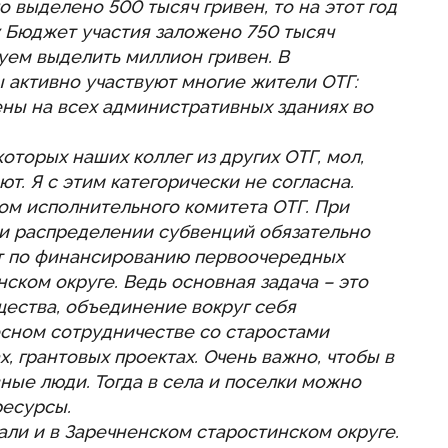
 выделено 500 тысяч гривен, то на этот год
 Бюджет участия заложено 750 тысяч
уем выделить миллион гривен. В
 активно участвуют многие жители ОТГ:
ены на всех административных зданиях во
торых наших коллег из других ОТГ, мол,
т. Я с этим категорически не согласна.
ом исполнительного комитета ОТГ. При
и распределении субвенций обязательно
т по финансированию первоочередных
ском округе. Ведь основная задача – это
ества, объединение вокруг себя
сном сотрудничестве со старостами
, грантовых проектах. Очень важно, чтобы в
ные люди. Тогда в села и поселки можно
ресурсы.
али и в Заречненском старостинском округе.