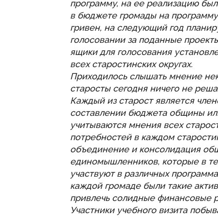
программу, на ее реализацию было
в бюджете громады на программу
гривен, на следующий год планир
голосовании за поданные проекты
ящики для голосования установл
всех старостинских округах.
Приходилось слышать мнение неко
старосты сегодня ничего не решаю
Каждый из старост является член
составлении бюджета общины ил
учитываются мнения всех старос
потребностей в каждом старостин
объединение и консолидация общ
единомышленников, которые в те
участвуют в различных программах
каждой громаде были такие актив
привлечь солидные финансовые 
Участники учебного визита побыв