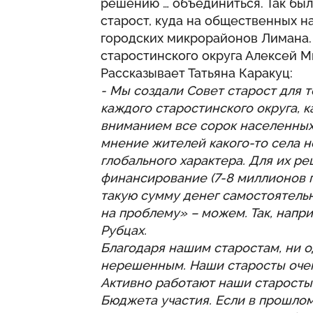
решению … объединиться. Так был
старост, куда на общественных н
городских микрорайонов Лимана. 
старостинского округа Алексей М
Рассказывает Татьяна Каракуц:
- Мы создали Совет старост для 
каждого старостинского округа, к
вниманием все сорок населенных 
мнение жителей какого-то села н
глобального характера. Для их 
финансирование (7-8 миллионов г
такую сумму денег самостоятельн
на проблему» – можем. Так, напр
Рубцах.
Благодаря нашим старостам, ни 
нерешенным. Наши старосты очень
Активно работают наши старост
Бюджета участия. Если в прошлом 