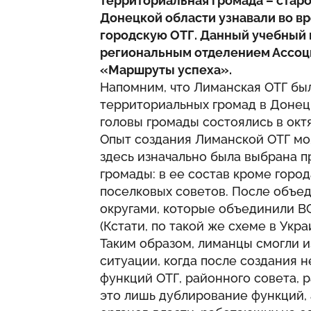
территориальная громада – старо
Донецкой области узнавали во в
городскую ОТГ. Данный учебный 
региональным отделением Ассоц
«Маршруты успеха».
Напомним, что Лиманская ОТГ бы
территориальных громад в Донец
головы громады состоялись в окт
Опыт создания Лиманской ОТГ мо
здесь изначально была выбрана 
громады: в ее состав кроме горо
поселковых советов. После объе
округами, которые объединили В
(Кстати, по такой же схеме в Укр
Таким образом, лиманцы смогли 
ситуации, когда после создания 
функций ОТГ, районного совета, 
это лишь дублирование функций, 