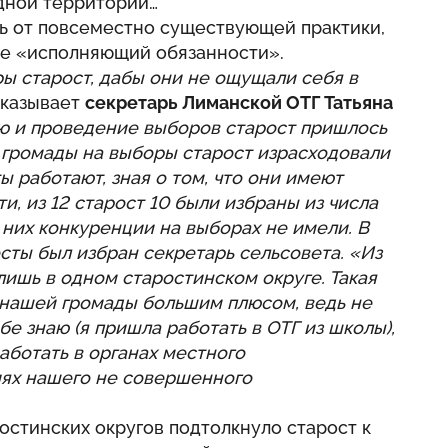
одной территории…
сь от повсеместно существующей практики,
се «исполняющий обязанности».
ы старост, дабы они не ощущали себя в
сказывает
секретарь Лиманской ОТГ Татьяна
ию и проведение выборов старост пришлось
 громады на выборы старост израсходовали
ты работают, зная о том, что они имеют
, из 12 старост 10 были избраны из числа
з них конкуренции на выборах не имели. В
сты был избран секретарь сельсовета. «Из
лишь в одном старостинском округе. Такая
 нашей громады большим плюсом, ведь не
е знаю (я пришла работать в ОТГ из школы),
аботать в органах местного
иях нашего не совершенного
остинских округов подтолкнуло старост к