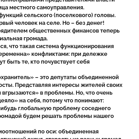
ица местного самоуправления.
функций сельского (поселкового) головы.
рвый человек на селе. Но – без денег!
рядителем общественных финансов теперь
иальная громада.
ся, что такая система функционирования
беременна» конфликтами: при дележке
т быть те, кто почувствует себя
охранитель» – это депутаты объединенной
осты. Представляя интересы жителей своих
 вгрызаются» в проблемы. Но, что очень
деяло» на себя, потому что понимают:
нибудь глобальную проблему соседнего
 громадой будем решать проблемы нашего
имоотношений по оси: объединенная