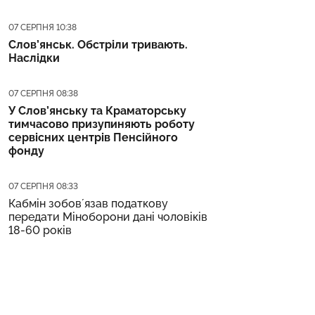
Дата публікації
07 СЕРПНЯ 10:38
Слов’янськ. Обстріли тривають.
Наслідки
Дата публікації
07 СЕРПНЯ 08:38
У Слов’янську та Краматорську
тимчасово призупиняють роботу
сервісних центрів Пенсійного
фонду
Дата публікації
07 СЕРПНЯ 08:33
Кабмін зобовʼязав податкову
передати Міноборони дані чоловіків
18-60 років