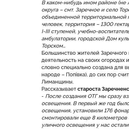
В каком-нибудь ином районе (не 
округа – смт. Заречное и село То
объединенной территориальной г
человек, территория – 1300 гект
I-III ступеней, учебно-воспитател
амбулатории, городской Дом куль
Торском…
Большинство жителей Заречного 
деятельность на своих огородах и
словно специально создана для в
народе – Попівка), до сих пор сч
Лиманщины.
Рассказывает
староста Заречненс
-
После создания ОТГ мы сразу вз
освещения. В первый же год было
освещения, установили 176 фона
смонтировали еще 8 километров 
уличного освещения у нас осталис