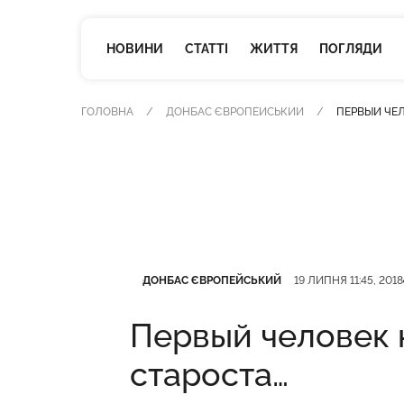
НОВИНИ
СТАТТІ
ЖИТТЯ
ПОГЛЯДИ
ГОЛОВНА
ДОНБАС ЄВРОПЕЙСЬКИЙ
ПЕРВЫЙ ЧЕЛ
Категорія
Дата публікації
ДОНБАС ЄВРОПЕЙСЬКИЙ
19 ЛИПНЯ 11:45, 2018
Первый человек 
староста…