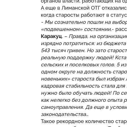
органов власти, работающих на 
А еще в Лиманской ОТГ отказали
когда старосты работают в стату
- Мы сознательно пошли на выбор
«подвешенном» состоянии
,- рас
Каракуц
. –
Правда, на организац
изрядно потратиться: из бюджета
543 тысяч гривен. Но зато старос
реальную поддержку людей! Кстати
сельских и поселковых голов. 5 и
одном округе на должность старо
новеньких» староста был избран 
кадровая стабильность стала для
нужно было обучать людей! По себ
как нелегко без должного опыта р
самоуправления. Да еще в услов
законодательства…
Такое рекордное количество стар