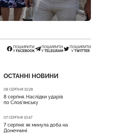
ПОШИРИТИ
ПОШИРИТИ
ПОШИРИТИ
У
FACEBOOK
У
TELEGRAM
У
TWITTER
ОСТАННІ НОВИНИ
Дата публікації
08 СЕРПНЯ 10:28
8 серпня. Наслідки ударів
по Слов’янську
Дата публікації
07 СЕРПНЯ 10:47
7 серпня: як минула доба на
Донеччині