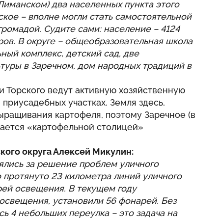
Лиманском) два населенных пункта этого
рское – вполне могли стать самостоятельной
ромадой. Судите сами: население – 4124
аров. В округе – общеобразовательная школа
ьный комплекс, детский сад, две
туры в Заречном, дом народных традиций в
и Торского ведут активную хозяйственную
 приусадебных участках. Земля здесь,
ыращивания картофеля, поэтому Заречное (в
итается «картофельной столицей»
кого округа Алексей Микулин:
ялись за решение проблем уличного
 протянуто 23 километра линий уличного
рей освещения. В текущем году
освещения, установили 56 фонарей. Без
ь 4 небольших переулка – это задача на