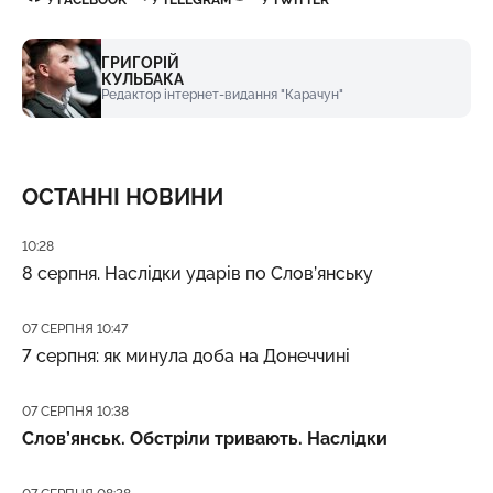
У
FACEBOOK
У
TELEGRAM
У
TWITTER
ГРИГОРІЙ
КУЛЬБАКА
Редактор інтернет-видання "Карачун"
ОСТАННІ НОВИНИ
Дата публікації
10:28
8 серпня. Наслідки ударів по Слов’янську
Дата публікації
07 СЕРПНЯ 10:47
7 серпня: як минула доба на Донеччині
Дата публікації
07 СЕРПНЯ 10:38
Слов’янськ. Обстріли тривають. Наслідки
Дата публікації