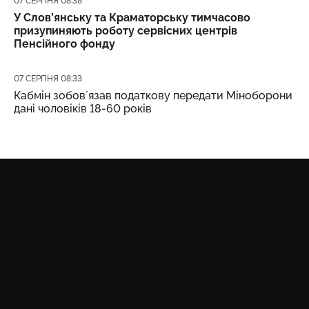
07 СЕРПНЯ 08:38
У Слов’янську та Краматорську тимчасово
призупиняють роботу сервісних центрів
Пенсійного фонду
Дата публікації
07 СЕРПНЯ 08:33
Кабмін зобовʼязав податкову передати Міноборони
дані чоловіків 18-60 років