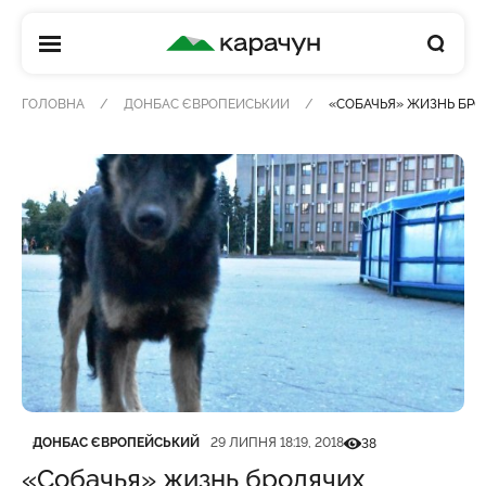
КАРАЧУН
ГОЛОВНА
ДОНБАС ЄВРОПЕЙСЬКИЙ
«СОБАЧЬЯ» ЖИЗНЬ БР
Категорія
Дата публікації
Кількість переглядів
ДОНБАС ЄВРОПЕЙСЬКИЙ
29 ЛИПНЯ 18:19, 2018
38
«Собачья» жизнь бродячих