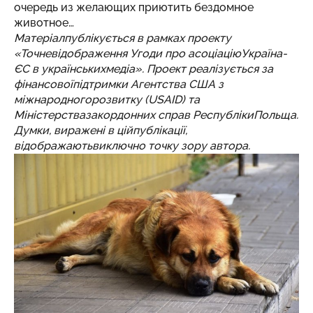
очередь из желающих приютить бездомное
животное…
Матеріалпублікується в рамках проекту
«Точневідображення Угоди про асоціаціюУкраїна-
ЄС в українськихмедіа». Проект реалізується за
фінансовоїпідтримки Агентства США з
міжнародногорозвитку (USAID) та
Міністерствазакордонних справ РеспублікиПольща.
Думки, виражені в ційпублікації,
відображаютьвиключно точку зору автора.