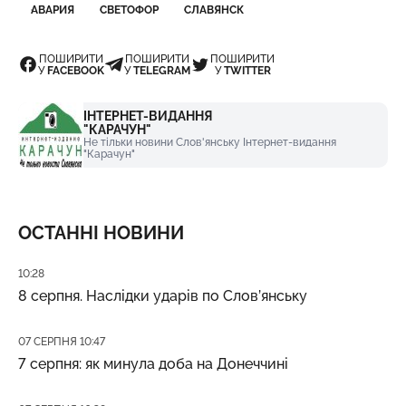
АВАРИЯ
СВЕТОФОР
СЛАВЯНСК
ПОШИРИТИ
ПОШИРИТИ
ПОШИРИТИ
У
FACEBOOK
У
TELEGRAM
У
TWITTER
ІНТЕРНЕТ-ВИДАННЯ
"КАРАЧУН"
Не тільки новини Слов'янську Інтернет-видання
"Карачун"
ОСТАННІ НОВИНИ
Дата публікації
10:28
8 серпня. Наслідки ударів по Слов’янську
Дата публікації
07 СЕРПНЯ 10:47
7 серпня: як минула доба на Донеччині