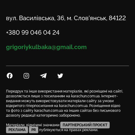
Адреса
вул. Василівська, 36, м. Слов’янськ, 84122
Телефон
+380 99 046 04 24
Email
grigoriykulbaka@gmail.com
Посилання на Facebook
Посилання на Instagram
Посилання на Telegram
Посилання на Twitter
Передрук та інше використання матеріалів, які розміщені на сайті,
дозволяється лише з посиланням на karachun.com.ua. Інтернет-
видання можуть використовувати матеріали сайту за умови
відкритого гіперпосилання на karachun.com.ua. Розміщення відео
та фото з сайту karachun.com.ua на інших сайтах без письмового
дозволу редакції категорично заборонено.
Матеріали, відмічені значками
ПАРТНЕРСЬКИЙ ПРОЄКТ
РЕКЛАМА
PR
публікуються на правах реклами.