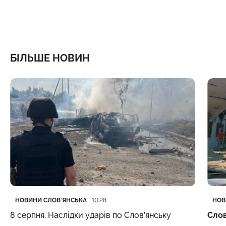
БІЛЬШЕ НОВИН
Категорія
Дата публікації
Кате
Дата
НОВИНИ СЛОВʼЯНСЬКА
НОВ
10:28
8 серпня. Наслідки ударів по Слов’янську
Слов