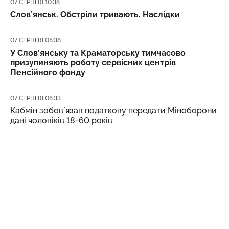
Дата публікації
07 СЕРПНЯ 10:38
Слов’янськ. Обстріли тривають. Наслідки
Дата публікації
07 СЕРПНЯ 08:38
У Слов’янську та Краматорську тимчасово
призупиняють роботу сервісних центрів
Пенсійного фонду
Дата публікації
07 СЕРПНЯ 08:33
Кабмін зобовʼязав податкову передати Міноборони
дані чоловіків 18-60 років