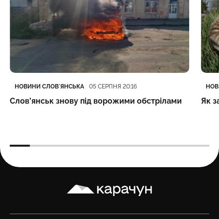
Категорія
Дата публікації
Кате
Дата
НОВИНИ СЛОВʼЯНСЬКА
НОВ
05 СЕРПНЯ 20:16
Слов’янськ знову під ворожими обстрілами
Як з
Карачун