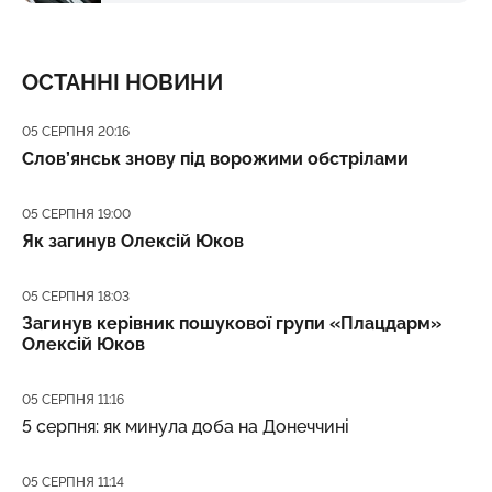
ОСТАННІ НОВИНИ
Дата публікації
05 СЕРПНЯ 20:16
Слов’янськ знову під ворожими обстрілами
Дата публікації
05 СЕРПНЯ 19:00
Як загинув Олексій Юков
Дата публікації
05 СЕРПНЯ 18:03
Загинув керівник пошукової групи «Плацдарм»
Олексій Юков
Дата публікації
05 СЕРПНЯ 11:16
5 серпня: як минула доба на Донеччині
Дата публікації
05 СЕРПНЯ 11:14