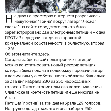
Н
а днях на просторах интернета разразилась
нешуточная "война" вокруг лагеря "Лесная
сказка": на сайте городского совета было
зарегистрировано две электронных петиции – одна
ПРОТИВ передачи лагеря из городской
коммунальной собственности в областную, вторая
– ЗА!
Об этом читайте
здесь
.
Сегодня, зайдя на сайт электронных петиций,
можно констатировать новый рекорд: петиция,
которая была подана в поддержку передачи лагеря
в коммунальную собственность области, буквально
за два дня набрала 280 из 250 необходимых
голосов. Такого стремительного волеизъявления в
Славянске (в контексте петиций) ещё никогда не
было.
Петиция "против" за три дня набрала 129 голосов.
Не трудно догадаться, что и она наберет 250