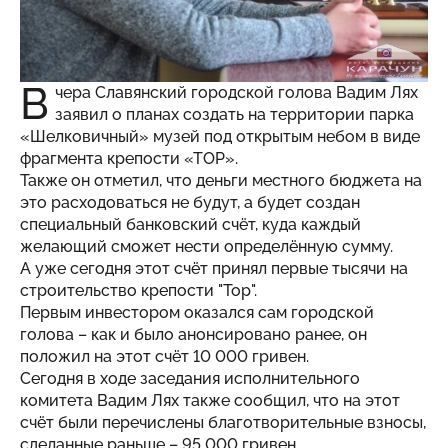
В
чера Славянский городской голова Вадим Лях
заявил о планах создать на территории парка
«Шелковичный» музей под открытым небом в виде
фрагмента крепости «ТОР».
Также он отметил, что деньги местного бюджета на
это расходоваться не будут, а будет создан
специальный банковский счёт, куда каждый
желающий сможет нести определённую сумму.
А уже сегодня этот счёт принял первые тысячи на
строительство крепости "Тор".
Первым инвестором оказался сам городской
голова – как и было анонсировано ранее, он
положил на этот счёт 10 000 гривен.
Сегодня в ходе заседания исполнительного
комитета Вадим Лях также сообщил, что на этот
счёт были перечислены благотворительные взносы,
сделанные раньше – 95 000 гривен.