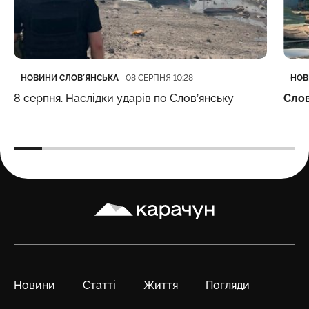
Категорія
Дата публікації
Кате
Дата
НОВИНИ СЛОВʼЯНСЬКА
НОВ
08 СЕРПНЯ 10:28
8 серпня. Наслідки ударів по Слов’янську
Слов
Карачун
Новини
Статті
Життя
Погляди