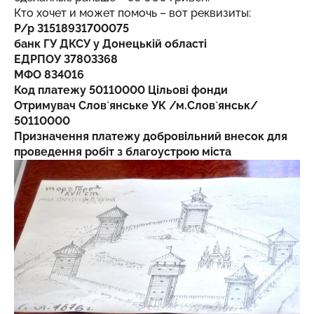
Кто хочет и может помочь – вот реквизиты:
Р/р 31518931700075
банк ГУ ДКСУ у Донецькій області
ЕДРПОУ 37803368
МФО 834016
Код платежу 50110000 Цільові фонди
Отримувач Слов`янське УК /м.Слов`янськ/
50110000
Призначення платежу добровільний внесок для
проведення робіт з благоустрою міста