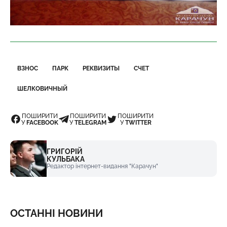
ВЗНОС
ПАРК
РЕКВИЗИТЫ
СЧЕТ
ШЕЛКОВИЧНЫЙ
ПОШИРИТИ
ПОШИРИТИ
ПОШИРИТИ
У
FACEBOOK
У
TELEGRAM
У
TWITTER
ГРИГОРІЙ
КУЛЬБАКА
Редактор інтернет-видання "Карачун"
ОСТАННІ НОВИНИ