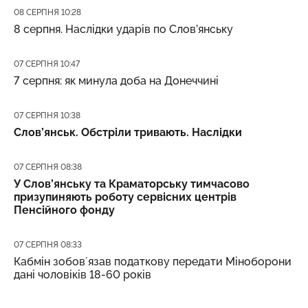
Дата публікації
08 СЕРПНЯ 10:28
8 серпня. Наслідки ударів по Слов’янську
Дата публікації
07 СЕРПНЯ 10:47
7 серпня: як минула доба на Донеччині
Дата публікації
07 СЕРПНЯ 10:38
Слов’янськ. Обстріли тривають. Наслідки
Дата публікації
07 СЕРПНЯ 08:38
У Слов’янську та Краматорську тимчасово
призупиняють роботу сервісних центрів
Пенсійного фонду
Дата публікації
07 СЕРПНЯ 08:33
Кабмін зобовʼязав податкову передати Міноборони
дані чоловіків 18-60 років