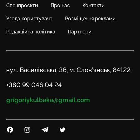
Спецпроєкти
Про нас
Контакти
Угода користувача
Розміщення реклами
Редакційна політика
Партнери
Адреса
вул. Василівська, 36, м. Слов’янськ, 84122
Телефон
+380 99 046 04 24
Email
grigoriykulbaka@gmail.com
Посилання на Facebook
Посилання на Instagram
Посилання на Telegram
Посилання на Twitter