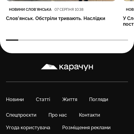
Категорія
Дата публікації
Кате
Дата
НОВИНИ СЛОВʼЯНСЬКА
НОВ
07 СЕРПНЯ 10:38
Слов’янськ. Обстріли тривають. Наслідки
У Сл
пост
Карачун
Новини
Статті
Життя
Погляди
Спецпроєкти
Про нас
Контакти
Угода користувача
Розміщення реклами