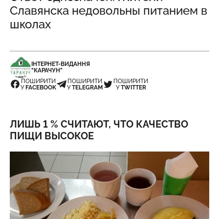
Славянска недовольны питанием в
школах
ІНТЕРНЕТ-ВИДАННЯ
"КАРАЧУН"
ПОШИРИТИ
ПОШИРИТИ
ПОШИРИТИ
У
FACEBOOK
У
TELEGRAM
У
TWITTER
ЛИШЬ 1 % СЧИТАЮТ, ЧТО КАЧЕСТВО
ПИЩИ ВЫСОКОЕ