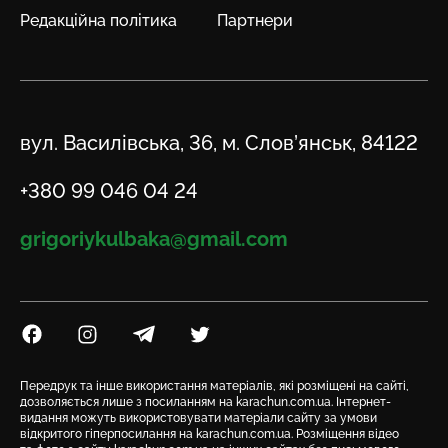
Редакційна політика
Партнери
Адреса
вул. Василівська, 36, м. Слов’янськ, 84122
Телефон
+380 99 046 04 24
Email
grigoriykulbaka@gmail.com
Посилання на Facebook
Посилання на Instagram
Посилання на Telegram
Посилання на Twitter
Передрук та інше використання матеріалів, які розміщені на сайті,
дозволяється лише з посиланням на karachun.com.ua. Інтернет-
видання можуть використовувати матеріали сайту за умови
відкритого гіперпосилання на karachun.com.ua. Розміщення відео