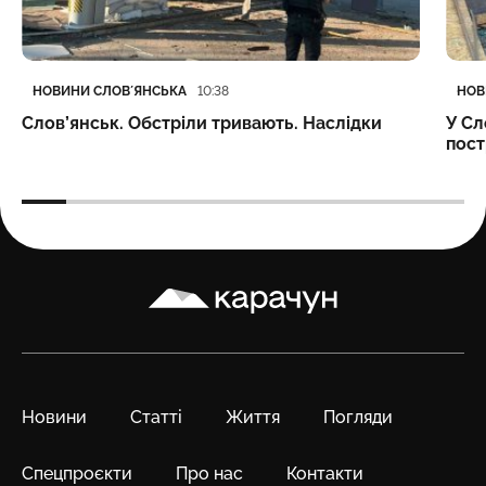
Категорія
Дата публікації
Кате
Дата
НОВИНИ СЛОВʼЯНСЬКА
НОВ
10:38
Слов’янськ. Обстріли тривають. Наслідки
У Сл
пост
Карачун
Новини
Статті
Життя
Погляди
Спецпроєкти
Про нас
Контакти