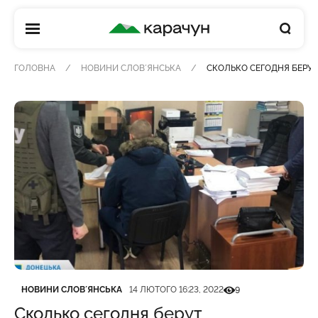
КАРАЧУН
ГОЛОВНА
НОВИНИ СЛОВʼЯНСЬКА
СКОЛЬКО СЕГОДНЯ БЕРУТ
Категорія
Дата публікації
Кількість переглядів
НОВИНИ СЛОВʼЯНСЬКА
14 ЛЮТОГО 16:23, 2022
9
Сколько сегодня берут