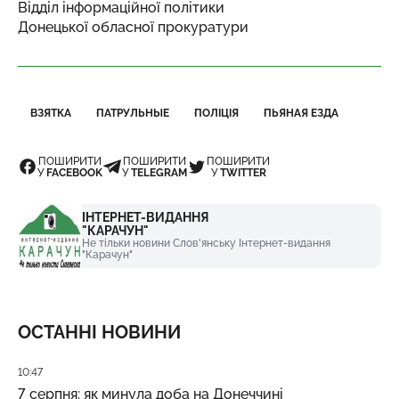
Відділ інформаційної політики
Донецької обласної прокуратури
ВЗЯТКА
ПАТРУЛЬНЫЕ
ПОЛІЦІЯ
ПЬЯНАЯ ЕЗДА
ПОШИРИТИ
ПОШИРИТИ
ПОШИРИТИ
У
FACEBOOK
У
TELEGRAM
У
TWITTER
ІНТЕРНЕТ-ВИДАННЯ
"КАРАЧУН"
Не тільки новини Слов'янську Інтернет-видання
"Карачун"
ОСТАННІ НОВИНИ
Дата публікації
10:47
7 серпня: як минула доба на Донеччині