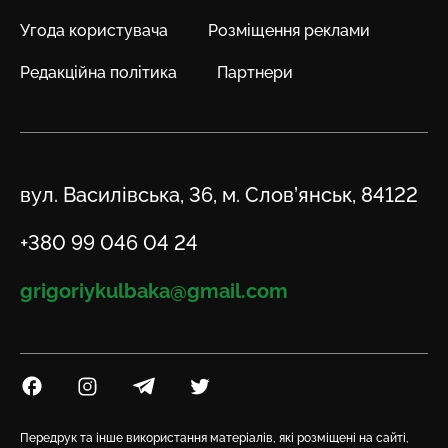
Угода користувача
Розміщення реклами
Редакційна політика
Партнери
Адреса
вул. Василівська, 36, м. Слов’янськ, 84122
Телефон
+380 99 046 04 24
Email
grigoriykulbaka@gmail.com
Посилання на Facebook
Посилання на Instagram
Посилання на Telegram
Посилання на Twitter
Передрук та інше використання матеріалів, які розміщені на сайті,