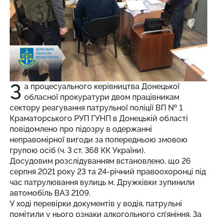
З
а процесуального керівництва Донецької
обласної прокуратури двом працівникам
сектору реагування патрульної поліції ВП № 1
Краматорського РУП ГУНП в Донецькій області
повідомлено про підозру в одержанні
неправомірної вигоди за попередньою змовою
групою осіб (ч. 3 ст. 368 КК України).
Досудовим розслідуванням встановлено, що 26
серпня 2021 року 23 та 24-річний правоохоронці під
час патрулювання вулиць м. Дружківки зупинили
автомобіль ВАЗ 2109.
У ході перевірки документів у водія, патрульні
помітили у нього ознаки алкогольного сп’яніння. За