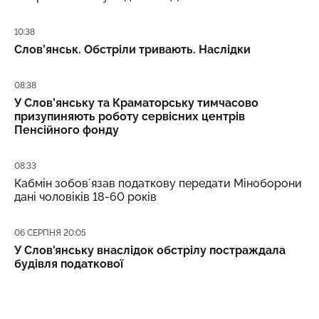
Дата публікації
10:38
Слов’янськ. Обстріли тривають. Наслідки
Дата публікації
08:38
У Слов’янську та Краматорську тимчасово
призупиняють роботу сервісних центрів
Пенсійного фонду
Дата публікації
08:33
Кабмін зобовʼязав податкову передати Міноборони
дані чоловіків 18-60 років
Дата публікації
06 СЕРПНЯ 20:05
У Слов'янську внаслідок обстрілу постраждала
будівля податкової