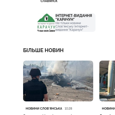
СЛАВЯНСК
ІНТЕРНЕТ-ВИДАННЯ
"КАРАЧУН"
Не тільки новини
Слов'янську Інтернет-
видання "Карачун"
БІЛЬШЕ НОВИН
Категорія
Дата публікації
Категор
Дата пу
НОВИНИ СЛОВʼЯНСЬКА
НОВИНИ
НЯ 16:16
10:28