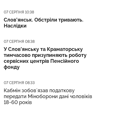
Дата публікації
07 СЕРПНЯ 10:38
Слов’янськ. Обстріли тривають.
Наслідки
Дата публікації
07 СЕРПНЯ 08:38
У Слов’янську та Краматорську
тимчасово призупиняють роботу
сервісних центрів Пенсійного
фонду
Дата публікації
07 СЕРПНЯ 08:33
Кабмін зобовʼязав податкову
передати Міноборони дані чоловіків
18-60 років