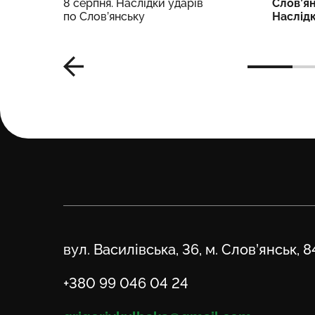
8 серпня. Наслідки ударів
Слов’ян
ки
по Слов’янську
Наслід
Адреса
вул. Василівська, 36, м. Слов’янськ, 
Телефон
+380 99 046 04 24