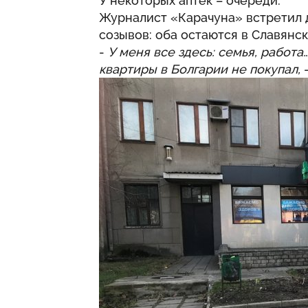
У некоторых аптек – очереди.
Журналист «Карачуна» встретил д
созывов: оба остаются в Славянск
-
У меня все здесь: семья, работа
квартиры в Болгарии не покупал,
–