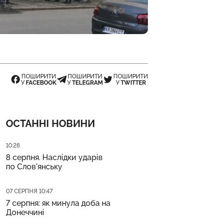
ПОШИРИТИ
ПОШИРИТИ
ПОШИРИТИ
У
FACEBOOK
У
TELEGRAM
У
TWITTER
ОСТАННІ НОВИНИ
Дата публікації
10:28
8 серпня. Наслідки ударів
по Слов’янську
Дата публікації
07 СЕРПНЯ 10:47
7 серпня: як минула доба на
Донеччині