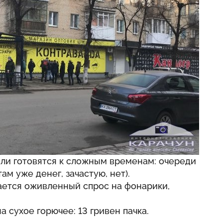
ели готовятся к сложным временам: очереди
там уже денег, зачастую, нет).
ается оживленный спрос на фонарики,
а сухое горючее: 13 гривен пачка.