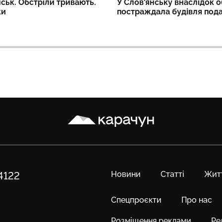
ськ. Обстріли тривають.
У Слов'янську внаслідок о
ки
постраждала будівля пода
Карачун
Новини
Статті
Жит
84122
Спецпроєкти
Про нас
Розміщення реклами
Ре