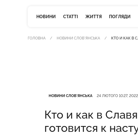
НОВИНИ
СТАТТІ
ЖИТТЯ
ПОГЛЯДИ
ГОЛОВНА
НОВИНИ СЛОВʼЯНСЬКА
КТО И КАК В
Категорія
Дата публікації
НОВИНИ СЛОВʼЯНСЬКА
24 ЛЮТОГО 10:27, 2022
Кто и как в Слав
готовится к нас