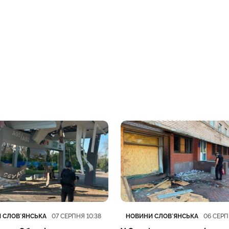
ія
блікації
Категорія
Дата публікації
 СЛОВʼЯНСЬКА
НОВИНИ СЛОВʼЯНСЬКА
07 СЕРПНЯ 10:38
06 СЕРП