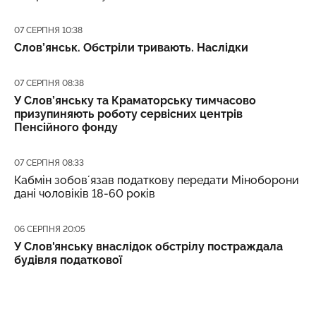
Дата публікації
07 СЕРПНЯ 10:38
Слов’янськ. Обстріли тривають. Наслідки
Дата публікації
07 СЕРПНЯ 08:38
У Слов’янську та Краматорську тимчасово
призупиняють роботу сервісних центрів
Пенсійного фонду
Дата публікації
07 СЕРПНЯ 08:33
Кабмін зобовʼязав податкову передати Міноборони
дані чоловіків 18-60 років
Дата публікації
06 СЕРПНЯ 20:05
У Слов'янську внаслідок обстрілу постраждала
будівля податкової