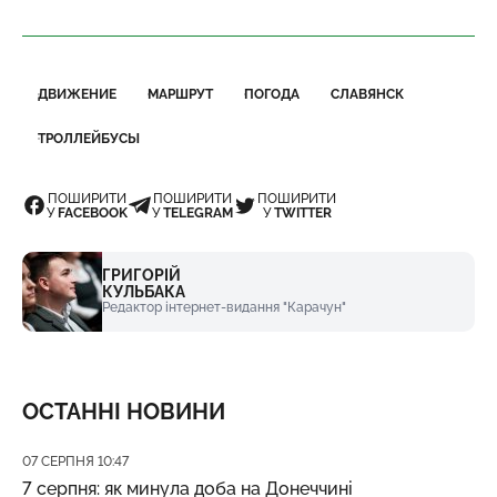
ДВИЖЕНИЕ
МАРШРУТ
ПОГОДА
СЛАВЯНСК
ТРОЛЛЕЙБУСЫ
ПОШИРИТИ
ПОШИРИТИ
ПОШИРИТИ
У
FACEBOOK
У
TELEGRAM
У
TWITTER
ГРИГОРІЙ
КУЛЬБАКА
Редактор інтернет-видання "Карачун"
ОСТАННІ НОВИНИ
Дата публікації
07 СЕРПНЯ 10:47
7 серпня: як минула доба на Донеччині