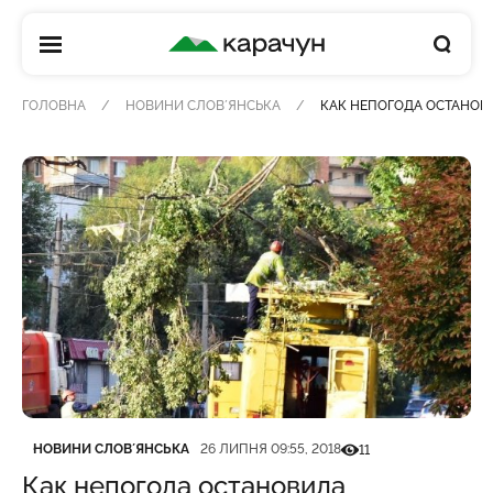
КАРАЧУН
ГОЛОВНА
НОВИНИ СЛОВʼЯНСЬКА
КАК НЕПОГОДА ОСТАНОВ
Категорія
Дата публікації
Кількість переглядів
НОВИНИ СЛОВʼЯНСЬКА
26 ЛИПНЯ 09:55, 2018
11
Как непогода остановила