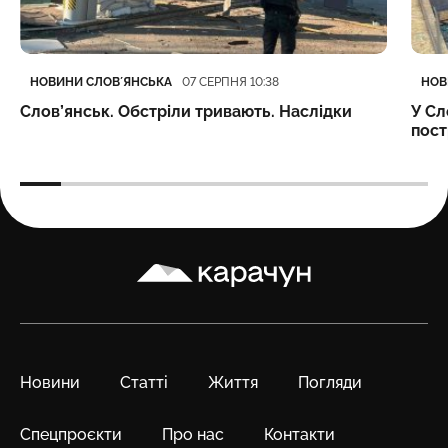
Категорія
Дата публікації
Кате
Дата
НОВИНИ СЛОВʼЯНСЬКА
НОВ
07 СЕРПНЯ 10:38
Слов’янськ. Обстріли тривають. Наслідки
У Сл
пост
Карачун
Новини
Статті
Життя
Погляди
Спецпроєкти
Про нас
Контакти