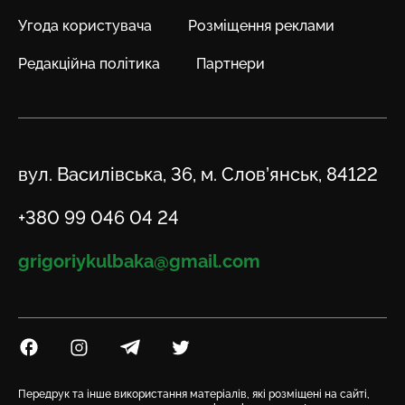
Угода користувача
Розміщення реклами
Редакційна політика
Партнери
Адреса
вул. Василівська, 36, м. Слов’янськ, 84122
Телефон
+380 99 046 04 24
Email
grigoriykulbaka@gmail.com
Посилання на Facebook
Посилання на Instagram
Посилання на Telegram
Посилання на Twitter
Передрук та інше використання матеріалів, які розміщені на сайті,