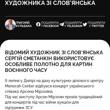
ХУДОЖНИКА ЗІ СЛОВ’ЯНСЬКА
ГРИГОРІЙ
ПОШИРИТИ
ПОШИРИТИ
ПОШИРИТИ
КУЛЬБАКА
У
FACEBOOK
У
TELEGRAM
У
TWITTER
ВІДОМИЙ ХУДОЖНИК ЗІ СЛОВ’ЯНСЬКА
СЕРГІЙ СМЕТАНКІН ВИКОРИСТОВУЄ
ОСОБЛИВЕ ПОЛОТНО ДЛЯ КАРТИН
ВОЄННОГО ЧАСУ
9 липня у Дніпрі на даху культурно-ділового центру
Menorah Center відбувся концерт українського
співака Арсена Мірзояна.
Під час виступу Арсен Мірзоян провів традиційний
для концертів під час війни аукціон для
підтримки ЗСУ.