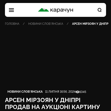
КАРАЧУН
ГОЛОВНА
НОВИНИ СЛОВʼЯНСЬКА
АРСЕН МІРЗОЯН У ДНІПРІ
Категорія
Дата публікації
Кількість переглядів
НОВИНИ СЛОВʼЯНСЬКА
11 ЛИПНЯ 16:56, 2024
1045
АРСЕН МІРЗОЯН У ДНІПРІ
ПРОДАВ НА АУКЦІОНІ КАРТИНУ