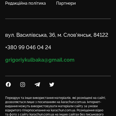
Редакційна політика
Партнери
Адреса
вул. Василівська, 36, м. Слов’янськ, 84122
Телефон
+380 99 046 04 24
Email
grigoriykulbaka@gmail.com
Посилання на Facebook
Посилання на Instagram
Посилання на Telegram
Посилання на Twitter
Передрук та інше використання матеріалів, які розміщені на сайті,
дозволяється лише з посиланням на karachun.com.ua. Інтернет-
видання можуть використовувати матеріали сайту за умови
відкритого гіперпосилання на karachun.com.ua. Розміщення відео
та фото з сайту karachun.com.ua на інших сайтах без письмового