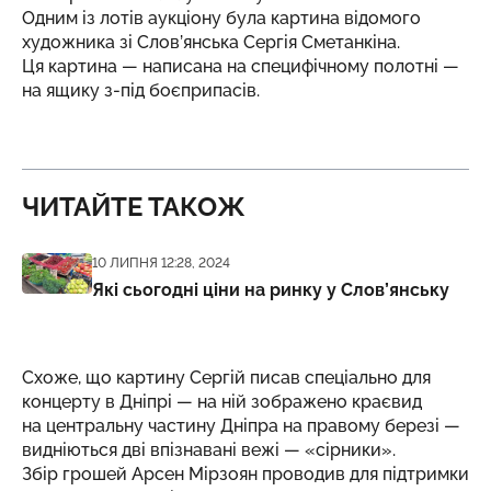
Одним із лотів аукціону була картина відомого
художника зі Слов’янська Сергія Сметанкіна.
Ця картина — написана на специфічному полотні —
на ящику з-під боєприпасів.
ЧИТАЙТЕ ТАКОЖ
Дата публікації
10 ЛИПНЯ 12:28, 2024
Які сьогодні ціни на ринку у Слов’янську
Схоже, що картину Сергій писав спеціально для
концерту в Дніпрі — на ній зображено краєвид
на центральну частину Дніпра на правому березі —
видніються дві впізнавані вежі — «сірники».
Збір грошей Арсен Мірзоян проводив для підтримки