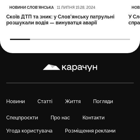
Категорія
Дата публікації
Кате
Дата
НОВИНИ СЛОВʼЯНСЬКА
НОВ
11 ЛИПНЯ 15:28, 2024
Скоїв ДТП та зник: у Слов’янську патрульні
У Сл
розшукали водія — винуватця аварії
спр
Карачун
Новини
Статті
Життя
Погляди
Спецпроєкти
Про нас
Контакти
Угода користувача
Розміщення реклами