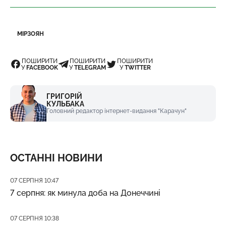
МІРЗОЯН
ПОШИРИТИ
ПОШИРИТИ
ПОШИРИТИ
У
FACEBOOK
У
TELEGRAM
У
TWITTER
ГРИГОРІЙ
КУЛЬБАКА
Головний редактор інтернет-видання "Карачун"
ОСТАННІ НОВИНИ
Дата публікації
07 СЕРПНЯ 10:47
7 серпня: як минула доба на Донеччині
Дата публікації
07 СЕРПНЯ 10:38