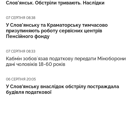
Слов’янськ. Обстріли тривають. Наслідки
Дата публікації
07 СЕРПНЯ 08:38
У Слов’янську та Краматорську тимчасово
призупиняють роботу сервісних центрів
Пенсійного фонду
Дата публікації
07 СЕРПНЯ 08:33
Кабмін зобовʼязав податкову передати Міноборони
дані чоловіків 18-60 років
Дата публікації
06 СЕРПНЯ 20:05
У Слов'янську внаслідок обстрілу постраждала
будівля податкової