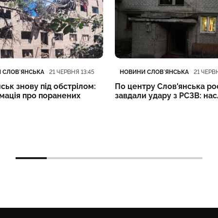
ія
блікації
Категорія
Дата публікації
 СЛОВʼЯНСЬКА
НОВИНИ СЛОВʼЯНСЬКА
21 ЧЕРВНЯ 13:45
21 ЧЕРВН
ськ знову під обстрілом:
По центру Слов'янська ро
рмація про поранених
завдали удару з РСЗВ: нас