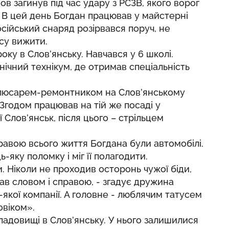
в загинув під час удару з РСЗВ, якого ворог
. В цей день Богдан працював у майстерні
осійський снаряд розірвався поруч, не
су вижити.
ку в Слов’янську. Навчався у 6 школі.
нічний технікум, де отримав спеціальність
слюсарем-ремонтником на Слов’янському
 Згодом працював на тій же посаді у
 Слов’янськ, після цього – стрільцем
авою всього життя Богдана були автомобілі.
-яку поломку і міг її полагодити.
. Ніколи не проходив осторонь чужої біди,
ав словом і справою, - згадує дружина
якої компанії. А головне - люблячим татусем
овіком».
ладовищі в Слов’янську. У нього залишилися