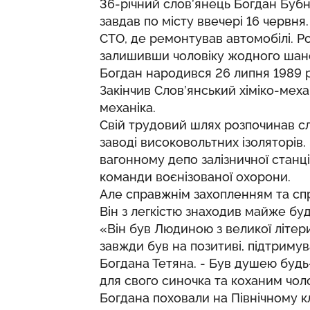
36-річний слов’янець Богдан Бубно
завдав по місту ввечері 16 червня
СТО, де ремонтував автомобілі. Р
залишивши чоловіку жодного шан
Богдан народився 26 липня 1989 ро
Закінчив Слов’янський хіміко-меха
механіка.
Свій трудовий шлях розпочинав 
заводі високовольтних ізоляторів.
вагонному депо залізничної станції
команди воєнізованої охорони.
Але справжнім захопленням та спр
Він з легкістю знаходив майже будь
«Він був Людиною з великої літери
завжди був на позитиві, підтримув
Богдана Тетяна. - Був душею будь-
для свого синочка та коханим чол
Богдана поховали на Північному к