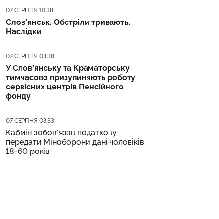
Дата публікації
07 СЕРПНЯ 10:38
Слов’янськ. Обстріли тривають.
Наслідки
Дата публікації
07 СЕРПНЯ 08:38
У Слов’янську та Краматорську
тимчасово призупиняють роботу
сервісних центрів Пенсійного
фонду
Дата публікації
07 СЕРПНЯ 08:33
Кабмін зобовʼязав податкову
передати Міноборони дані чоловіків
18-60 років