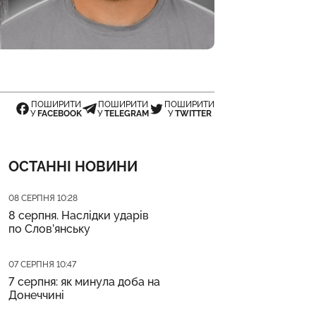
ПОШИРИТИ
ПОШИРИТИ
ПОШИРИТИ
У
FACEBOOK
У
TELEGRAM
У
TWITTER
ОСТАННІ НОВИНИ
Дата публікації
08 СЕРПНЯ 10:28
8 серпня. Наслідки ударів
по Слов’янську
Дата публікації
07 СЕРПНЯ 10:47
7 серпня: як минула доба на
Донеччині