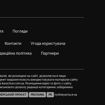
тя
Погляди
Контакти
Угода користувача
дакційна політика
Партнери
алів, які розміщені на сайті, дозволяється лише
тернет-видання можуть використовувати матеріали сайту
а karachun.com.ua. Розміщення відео та фото з сайту
письмового дозволу редакції категорично заборонено.
НЕРСЬКИЙ ПРОЄКТ
РЕКЛАМА
PR
публікуються на