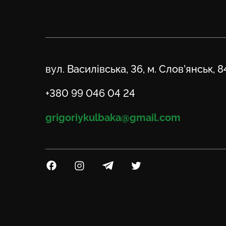
Адреса
вул. Василівська, 36, м. Слов’янськ, 
Телефон
+380 99 046 04 24
Email
grigoriykulbaka@gmail.com
Посилання на Facebook
Посилання на Instagram
Посилання на Telegram
Посилання на Twitter