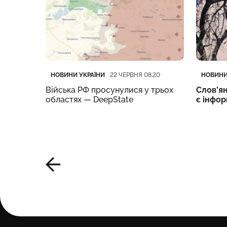
Категорія
Дата публікації
Категор
Дата пу
НОВИНИ УКРАЇНИ
НОВИНИ
:42
22 ЧЕРВНЯ 08:20
а на
Війська РФ просунулися у трьох
Слов’ян
областях — DeepState
є інфо