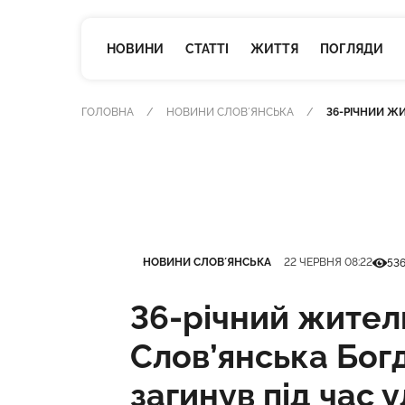
НОВИНИ
СТАТТІ
ЖИТТЯ
ПОГЛЯДИ
ГОЛОВНА
НОВИНИ СЛОВʼЯНСЬКА
36-РІЧНИЙ ЖИ
Категорія
Дата публікації
Кількі
НОВИНИ СЛОВʼЯНСЬКА
22 ЧЕРВНЯ 08:22
53
36-річний жител
Слов’янська Бог
загинув під час 