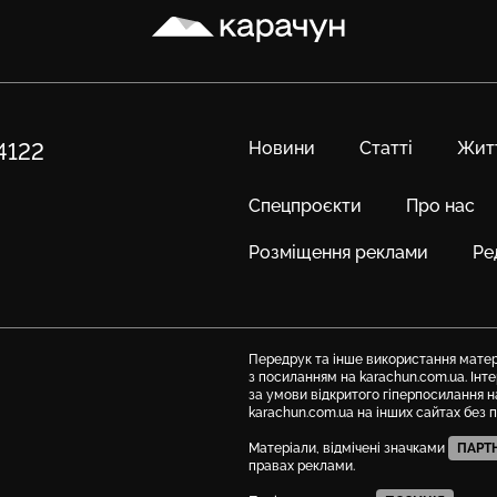
Карачун
Новини
Статті
Жит
84122
Спецпроєкти
Про нас
Розміщення реклами
Ре
Передрук та інше використання матері
з посиланням на karachun.com.ua. Ін
за умови відкритого гіперпосилання н
karachun.com.ua на інших сайтах без 
Матеріали, відмічені значками
ПАРТ
правах реклами.