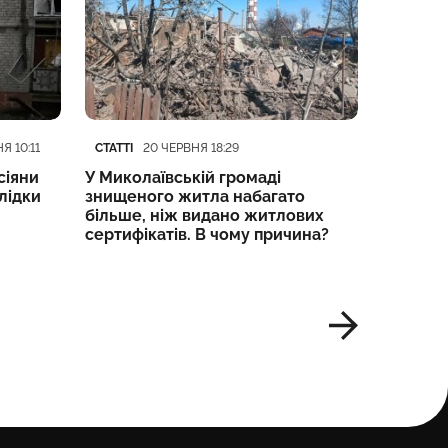
Категорія
Дата публікації
Категорі
Дата пуб
СТАТТІ
НОВИНИ 
Я 10:11
20 ЧЕРВНЯ 18:29
сіяни
У Миколаївській громаді
США, Ук
лідки
знищеного житла набагато
неформа
більше, ніж видано житлових
обговор
сертифікатів. В чому причина?
ширино
Economi