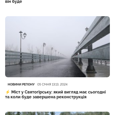
він буде
Категорія
Дата публікації
НОВИНИ РЕГІОНУ
05 СІЧНЯ 13:13, 2024
⚡️
Міст у Святогірську: який вигляд має сьогодні
та коли буде завершена реконструкція