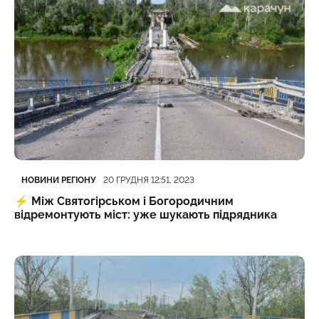
Категорія
Дата публікації
НОВИНИ РЕГІОНУ
20 ГРУДНЯ 12:51, 2023
⚡️
Між Святогірськом і Богородичним
відремонтують міст: уже шукають підрядника