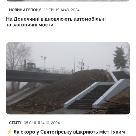
Категорія
Дата публікації
НОВИНИ РЕГІОНУ
12 СІЧНЯ 14:49, 2024
На Донеччині відновлюють автомобільні
та залізничні мости
Категорія
Дата публікації
СТАТТІ
05 СІЧНЯ 14:10, 2024
⚡️
Як скоро у Святогірську відкриють міст і яким