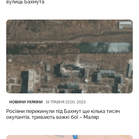
вулиць Бахмута
Категорія
Дата публікації
НОВИНИ УКРАЇНИ
19 ТРАВНЯ 21:00, 2023
Росіяни перекинули під Бахмут ще кілька тисяч
окупантів, тривають важкі бої – Маляр