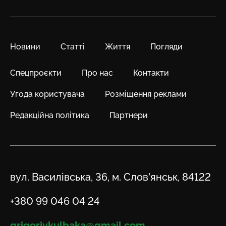
Новини
Статті
Життя
Погляди
Спецпроєкти
Про нас
Контакти
Угода користувача
Розміщення реклами
Редакційна політика
Партнери
Адреса
вул. Василівська, 36, м. Слов’янськ, 84122
Телефон
+380 99 046 04 24
Email
grigoriykulbaka@gmail.com