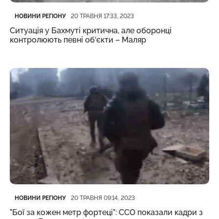
Категорія
Дата публікації
НОВИНИ РЕГІОНУ
20 ТРАВНЯ 17:33, 2023
Ситуація у Бахмуті критична, але оборонці
контролюють певні об‘єкти – Маляр
Категорія
Дата публікації
НОВИНИ РЕГІОНУ
20 ТРАВНЯ 09:14, 2023
"Бої за кожен метр фортеці": ССО показали кадри з