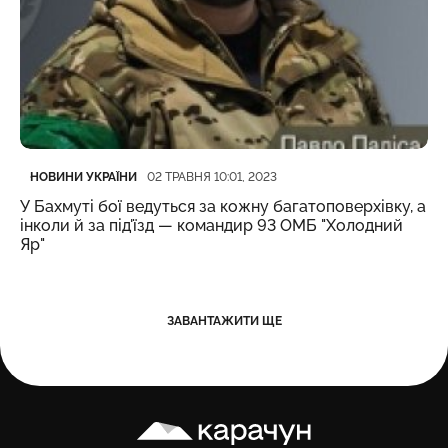
Категорія
Дата публікації
НОВИНИ УКРАЇНИ
02 ТРАВНЯ 10:01, 2023
У Бахмуті бої ведуться за кожну багатоповерхівку, а
інколи й за під'їзд — командир 93 ОМБ "Холодний
Яр"
ЗАВАНТАЖИТИ ЩЕ
Карачун