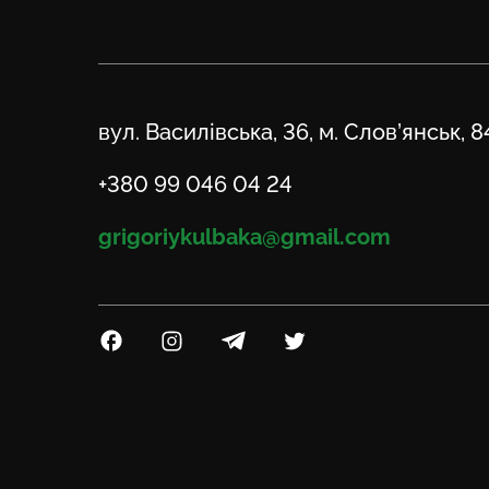
Адреса
вул. Василівська, 36, м. Слов’янськ, 
Телефон
+380 99 046 04 24
Email
grigoriykulbaka@gmail.com
Посилання на Facebook
Посилання на Instagram
Посилання на Telegram
Посилання на Twitter