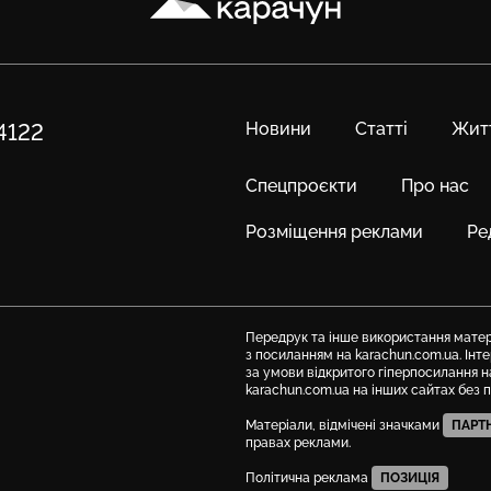
Новини
Статті
Жит
84122
Спецпроєкти
Про нас
Розміщення реклами
Ре
Передрук та інше використання матері
з посиланням на karachun.com.ua. Ін
за умови відкритого гіперпосилання н
karachun.com.ua на інших сайтах без 
Матеріали, відмічені значками
ПАРТ
правах реклами.
Політична реклама
ПОЗИЦІЯ