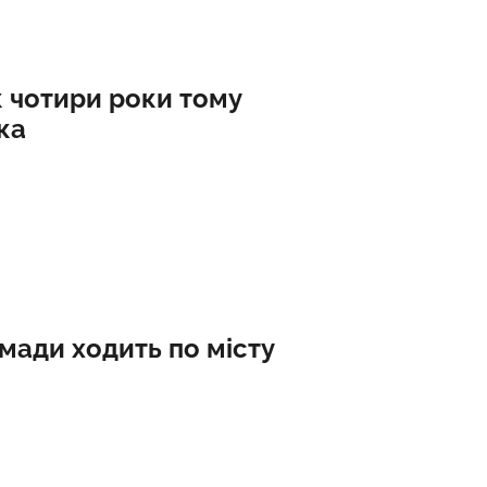
к чотири роки тому
ка
омади ходить по місту