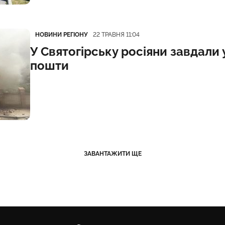
Категорія
Дата публікації
НОВИНИ РЕГІОНУ
22 ТРАВНЯ 11:04
У Святогірську росіяни завдали 
пошти
ЗАВАНТАЖИТИ ЩЕ
Карачун