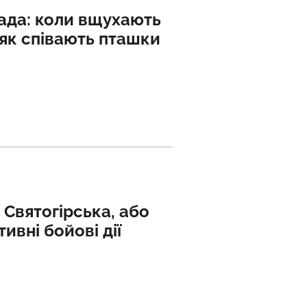
ада: коли вщухають
 як співають пташки
Святогірська, або
ивні бойові дії