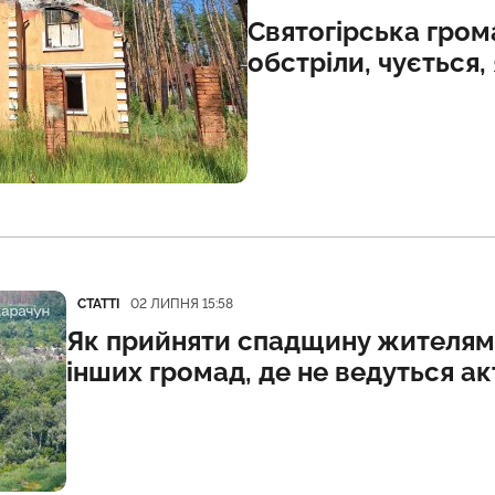
Святогірська гром
обстріли, чується,
Категорія
Дата публікації
СТАТТІ
02 ЛИПНЯ 15:58
Як прийняти спадщину жителям 
інших громад, де не ведуться акт