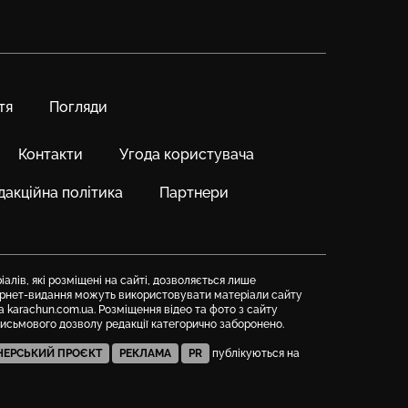
тя
Погляди
Контакти
Угода користувача
дакційна політика
Партнери
алів, які розміщені на сайті, дозволяється лише
тернет-видання можуть використовувати матеріали сайту
а karachun.com.ua. Розміщення відео та фото з сайту
письмового дозволу редакції категорично заборонено.
НЕРСЬКИЙ ПРОЄКТ
РЕКЛАМА
PR
публікуються на