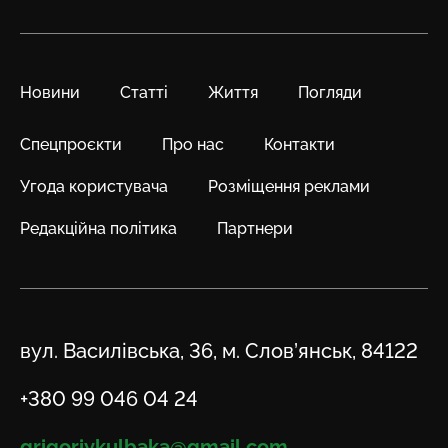
Новини
Статті
Життя
Погляди
Спецпроєкти
Про нас
Контакти
Угода користувача
Розміщення реклами
Редакційна політика
Партнери
Адреса
вул. Василівська, 36, м. Слов’янськ, 84122
Телефон
+380 99 046 04 24
Email
grigoriykulbaka@gmail.com