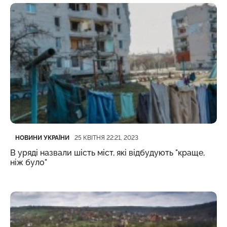
Категорія
Дата публікації
НОВИНИ УКРАЇНИ
25 КВІТНЯ 22:21, 2023
В уряді назвали шість міст, які відбудують "краще,
ніж було"