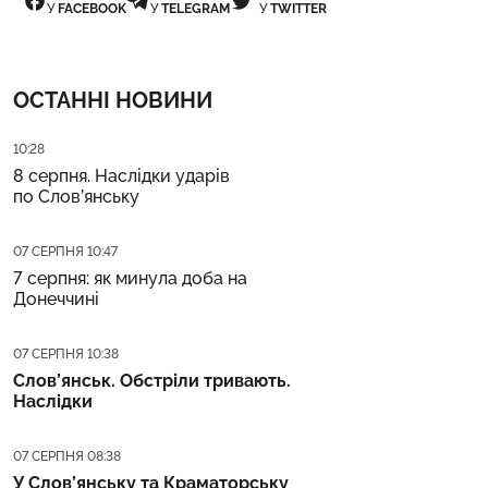
У
FACEBOOK
У
TELEGRAM
У
TWITTER
ОСТАННІ НОВИНИ
Дата публікації
10:28
8 серпня. Наслідки ударів
по Слов’янську
Дата публікації
07 СЕРПНЯ 10:47
7 серпня: як минула доба на
Донеччині
Дата публікації
07 СЕРПНЯ 10:38
Слов’янськ. Обстріли тривають.
Наслідки
Дата публікації
07 СЕРПНЯ 08:38
У Слов’янську та Краматорську