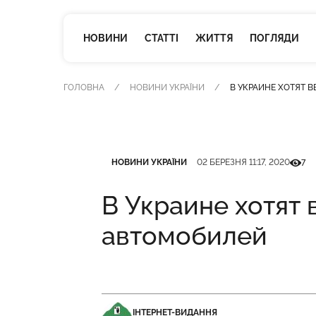
НОВИНИ
СТАТТІ
ЖИТТЯ
ПОГЛЯДИ
ГОЛОВНА
НОВИНИ УКРАЇНИ
В УКРАИНЕ ХОТЯТ 
Категорія
Дата публікації
Кількі
НОВИНИ УКРАЇНИ
02 БЕРЕЗНЯ 11:17, 2020
7
В Украине хотят 
автомобилей
ІНТЕРНЕТ-ВИДАННЯ