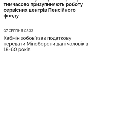
тимчасово призупиняють роботу
сервісних центрів Пенсійного
фонду
Дата публікації
07 СЕРПНЯ 08:33
Кабмін зобовʼязав податкову
передати Міноборони дані чоловіків
18-60 років