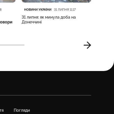
Категорія
Дата публікації
Категорі
Дата пуб
НОВИНИ УКРАЇНИ
НОВИНИ 
8
31 ЛИПНЯ 11:17
31 липня: як минула доба на
Компенс
говори
Донеччині
що змін
тя
Погляди