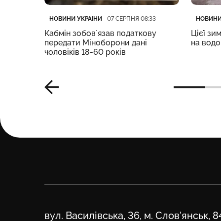
Категорія
Дата публікації
Категор
Дата пу
НОВИНИ УКРАЇНИ
НОВИНИ
:05
07 СЕРПНЯ 08:33
після
Кабмін зобовʼязав податкову
Цієї зи
судно
передати Міноборони дані
на вод
чоловіків 18-60 років
Адреса
вул. Василівська, 36, м. Слов’янськ, 