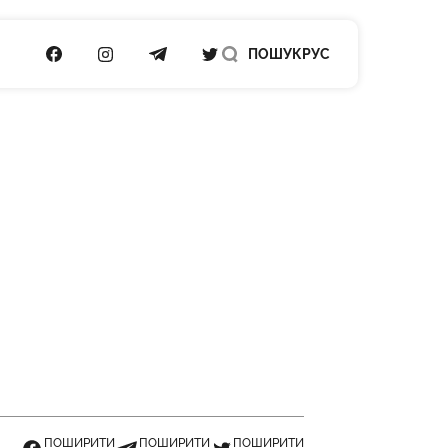
ПОСИЛАННЯ НА FACEBOOK
ПОСИЛАННЯ НА INSTAGRAM
ПОСИЛАННЯ НА TELEGRAM
ПОСИЛАННЯ НА TWITTER
ПОШУК
РУС
ПОШИРИТИ
ПОШИРИТИ
ПОШИРИТИ