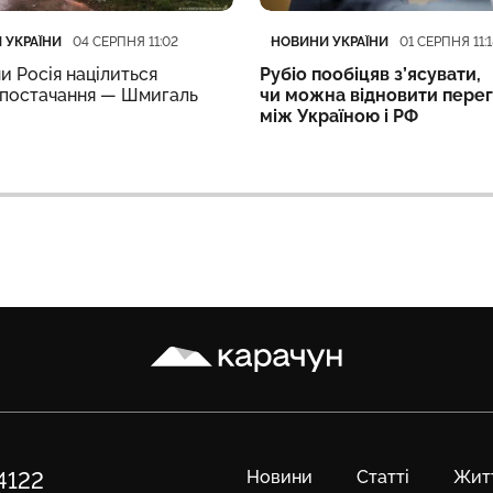
ія
блікації
Категорія
Дата публікації
 УКРАЇНИ
НОВИНИ УКРАЇНИ
04 СЕРПНЯ 11:02
01 СЕРПНЯ 11:1
ми Росія націлиться
Рубіо пообіцяв з’ясувати,
опостачання — Шмигаль
чи можна відновити пере
між Україною і РФ
Карачун
Новини
Статті
Жит
84122