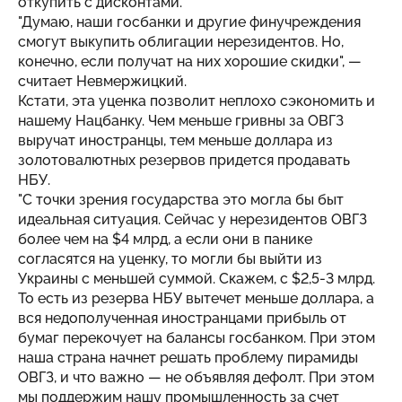
откупить с дисконтами.
"Думаю, наши госбанки и другие финучреждения
смогут выкупить облигации нерезидентов. Но,
конечно, если получат на них хорошие скидки", —
считает Невмержицкий.
Кстати, эта уценка позволит неплохо сэкономить и
нашему Нацбанку. Чем меньше гривны за ОВГЗ
выручат иностранцы, тем меньше доллара из
золотовалютных резервов придется продавать
НБУ.
"С точки зрения государства это могла бы быт
идеальная ситуация. Сейчас у нерезидентов ОВГЗ
более чем на $4 млрд, а если они в панике
согласятся на уценку, то могли бы выйти из
Украины с меньшей суммой. Скажем, с $2,5-3 млрд.
То есть из резерва НБУ вытечет меньше доллара, а
вся недополученная иностранцами прибыль от
бумаг перекочует на балансы госбанком. При этом
наша страна начнет решать проблему пирамиды
ОВГЗ, и что важно — не объявляя дефолт. При этом
мы поддержим нашу промышленность за счет