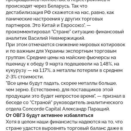
происходят через Беларусь. Так что
дестабилизация РФ скажется на нас, равно, как
панические настроения у других торговых
партнеров. Это Китай и Евросоюз", —
прокомментировал "Стране" ситуацию финансовый
аналитик Василий Невмержицкий.
При этом отмечается снижение мировых котировок
и по важным для Украины экспортным торговым
группам. Средние цены на майские фьючерсы на
пшеницу к обеду 9 марта подешевели на 1,48%, на
кукурузу — на 1,17%, а металлы потеряли в среднем
2-3% стоимости.
"Все цены будут падать, скорее металлы больше,
чем зерно. Естественно, для поставщиков этой
продукции это будет непростое время", — признал в
беседе со "Страной" руководитель аналитического
отдела Concorde Capital Александр Паращий.
От ОВГЗ будут активнее избавляться
Хотя в целом наши финансисты надеются на то, что
стране удастся выровнять торговый баланс даже в