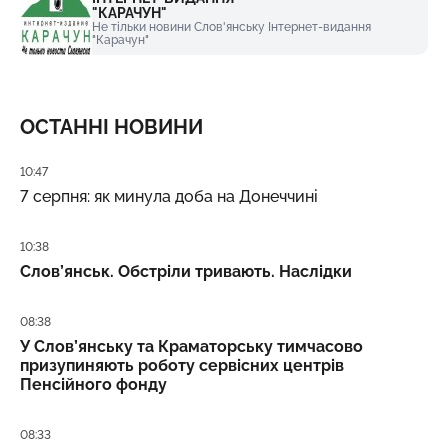
"КАРАЧУН"
Не тільки новини Слов'янську Інтернет-видання
"Карачун"
ОСТАННІ НОВИНИ
Дата публікації
10:47
7 серпня: як минула доба на Донеччині
Дата публікації
10:38
Слов’янськ. Обстріли тривають. Наслідки
Дата публікації
08:38
У Слов’янську та Краматорську тимчасово
призупиняють роботу сервісних центрів
Пенсійного фонду
Дата публікації
08:33