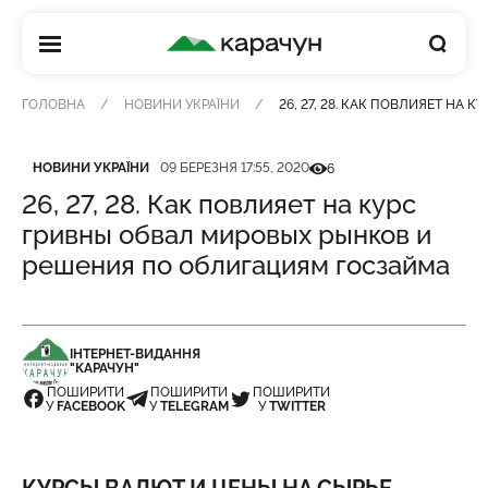
КАРАЧУН
ГОЛОВНА
НОВИНИ УКРАЇНИ
26, 27, 28. КАК ПОВЛИЯЕТ Н
Категорія
Дата публікації
Кількість переглядів
НОВИНИ УКРАЇНИ
09 БЕРЕЗНЯ 17:55, 2020
6
26, 27, 28. Как повлияет на курс
гривны обвал мировых рынков и
решения по облигациям госзайма
ІНТЕРНЕТ-ВИДАННЯ
"КАРАЧУН"
ПОШИРИТИ
ПОШИРИТИ
ПОШИРИТИ
У
FACEBOOK
У
TELEGRAM
У
TWITTER