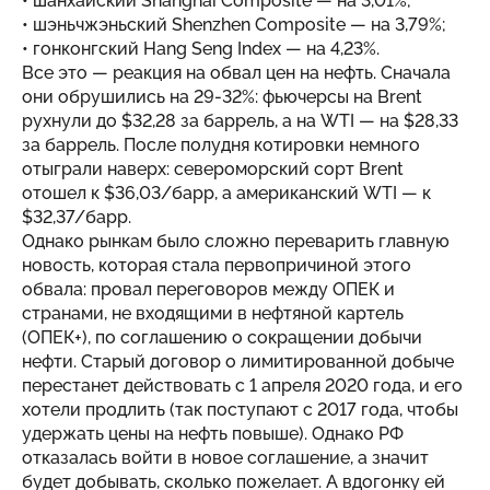
• шанхайский Shanghai Composite — на 3,01%;
• шэньчжэньский Shenzhen Composite — на 3,79%;
• гонконгский Hang Seng Index — на 4,23%.
Все это — реакция на обвал цен на нефть. Сначала
они обрушились на 29-32%: фьючерсы на Brent
рухнули до $32,28 за баррель, а на WTI — на $28,33
за баррель. После полудня котировки немного
отыграли наверх: североморский сорт Brent
отошел к $36,03/барр, а американский WTI — к
$32,37/барр.
Однако рынкам было сложно переварить главную
новость, которая стала первопричиной этого
обвала: провал переговоров между ОПЕК и
странами, не входящими в нефтяной картель
(ОПЕК+), по соглашению о сокращении добычи
нефти. Старый договор о лимитированной добыче
перестанет действовать с 1 апреля 2020 года, и его
хотели продлить (так поступают с 2017 года, чтобы
удержать цены на нефть повыше). Однако РФ
отказалась войти в новое соглашение, а значит
будет добывать, сколько пожелает. А вдогонку ей