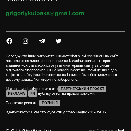
Email
grigoriykulbaka@gmail.com
Посилання на Facebook
Посилання на Instagram
Посилання на Telegram
Посилання на Twitter
Передрук та інше використання матеріалів, які розміщені на сайті,
дозволяється лише з посиланням на karachun.com.ua. Інтернет-
видання можуть використовувати матеріали сайту за умови
відкритого гіперпосилання на karachun.com.ua. Розміщення відео
та фото з сайту karachun.com.ua на інших сайтах без письмового
дозволу редакції категорично заборонено.
Матеріали, відмічені значками
ПАРТНЕРСЬКИЙ ПРОЄКТ
РЕКЛАМА
PR
публікуються на правах реклами.
Політична реклама
ПОЗИЦІЯ
Ідентифікатор в Реєстрі суб’єктів у сфері медіа: R40-05015
© 2016-2026 Karachun