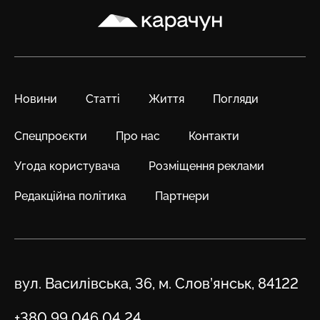
Карачун
Новини
Статті
Життя
Погляди
Спецпроєкти
Про нас
Контакти
Угода користувача
Розміщення реклами
Редакційна політика
Партнери
Адреса
вул. Василівська, 36, м. Слов’янськ, 84122
Телефон
+380 99 046 04 24