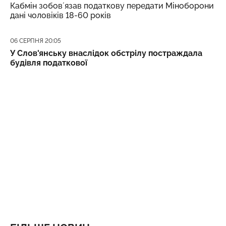
Кабмін зобовʼязав податкову передати Міноборони
дані чоловіків 18-60 років
Дата публікації
06 СЕРПНЯ 20:05
У Слов'янську внаслідок обстрілу постраждала
будівля податкової