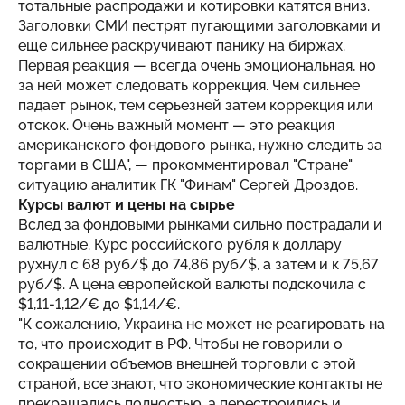
тотальные распродажи и котировки катятся вниз.
Заголовки СМИ пестрят пугающими заголовками и
еще сильнее раскручивают панику на биржах.
Первая реакция — всегда очень эмоциональная, но
за ней может следовать коррекция. Чем сильнее
падает рынок, тем серьезней затем коррекция или
отскок. Очень важный момент — это реакция
американского фондового рынка, нужно следить за
торгами в США", — прокомментировал "Стране"
ситуацию аналитик ГК "Финам" Сергей Дроздов.
Курсы валют и цены на сырье
Вслед за фондовыми рынками сильно пострадали и
валютные. Курс российского рубля к доллару
рухнул с 68 руб/$ до 74,86 руб/$, а затем и к 75,67
руб/$. А цена европейской валюты подскочила с
$1,11-1,12/€ до $1,14/€.
"К сожалению, Украина не может не реагировать на
то, что происходит в РФ. Чтобы не говорили о
сокращении объемов внешней торговли с этой
страной, все знают, что экономические контакты не
прекращались полностью, а перестроились и