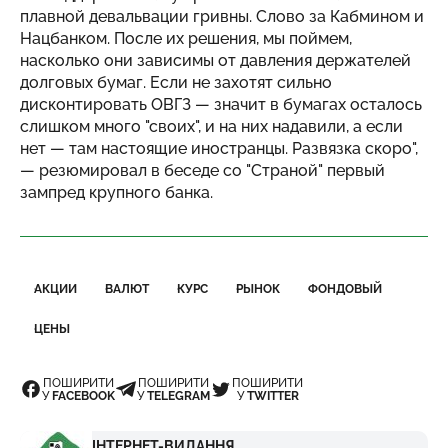
плавной девальвации гривны. Слово за Кабмином и
Нацбанком. После их решения, мы поймем,
насколько они зависимы от давления держателей
долговых бумаг. Если не захотят сильно
дисконтировать ОВГЗ — значит в бумагах осталось
слишком много "своих", и на них надавили, а если
нет — там настоящие иностранцы. Развязка скоро",
— резюмировал в беседе со "Страной" первый
зампред крупного банка.
АКЦИИ
ВАЛЮТ
КУРС
РЫНОК
ФОНДОВЫЙ
ЦЕНЫ
ПОШИРИТИ
ПОШИРИТИ
ПОШИРИТИ
У
FACEBOOK
У
TELEGRAM
У
TWITTER
ІНТЕРНЕТ-ВИДАННЯ