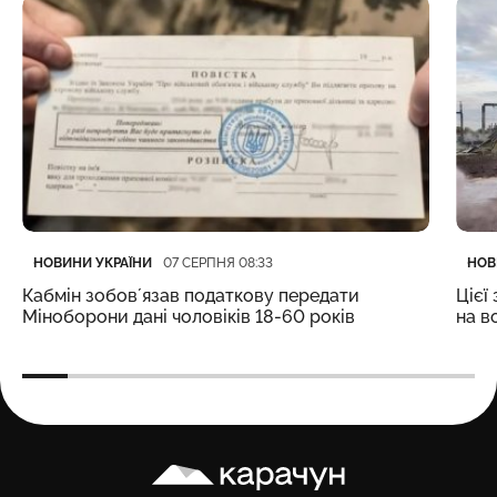
Категорія
Дата публікації
Кате
Дата
НОВИНИ УКРАЇНИ
НОВ
07 СЕРПНЯ 08:33
Кабмін зобовʼязав податкову передати
Цієї
Міноборони дані чоловіків 18-60 років
на в
Карачун