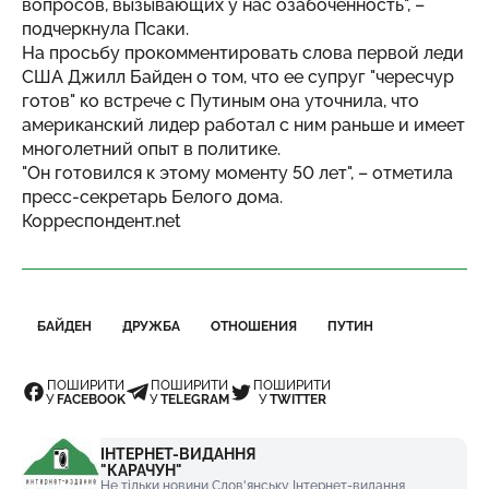
вопросов, вызывающих у нас озабоченность", –
подчеркнула Псаки.
На просьбу прокомментировать слова первой леди
США Джилл Байден о том, что ее супруг "чересчур
готов" ко встрече с Путиным она уточнила, что
американский лидер работал с ним раньше и имеет
многолетний опыт в политике.
"Он готовился к этому моменту 50 лет", – отметила
пресс-секретарь Белого дома.
Корреспондент.net
БАЙДЕН
ДРУЖБА
ОТНОШЕНИЯ
ПУТИН
ПОШИРИТИ
ПОШИРИТИ
ПОШИРИТИ
У
FACEBOOK
У
TELEGRAM
У
TWITTER
ІНТЕРНЕТ-ВИДАННЯ
"КАРАЧУН"
Не тільки новини Слов'янську Інтернет-видання