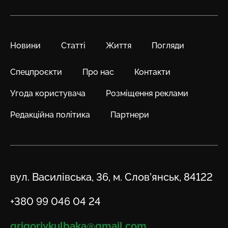
Новини
Статті
Життя
Погляди
Спецпроєкти
Про нас
Контакти
Угода користувача
Розміщення реклами
Редакційна політика
Партнери
Адреса
вул. Василівська, 36, м. Слов’янськ, 84122
Телефон
+380 99 046 04 24
Email
grigoriykulbaka@gmail.com