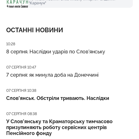
"Карачун"
ОСТАННІ НОВИНИ
Дата публікації
10:28
8 серпня. Наслідки ударів по Слов’янську
Дата публікації
07 СЕРПНЯ 10:47
7 серпня: як минула доба на Донеччині
Дата публікації
07 СЕРПНЯ 10:38
Слов’янськ. Обстріли тривають. Наслідки
Дата публікації
07 СЕРПНЯ 08:38
У Слов’янську та Краматорську тимчасово
призупиняють роботу сервісних центрів
Пенсійного фонду