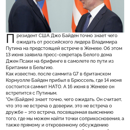
П
резидент США Джо Байден точно знает чего
ожидать от российского лидера Владимира
Путина на предстоящей встрече в Женеве. Об этом
13 июня заявила пресс-секретарь Белого дома
Джен Псаки на брифинге в самолете по пути из
Британии в Бельгию.
Как известно, после саммита G7 в британском
Корнуолле Байден прибыл в Брюссель, где 14 июня
состоится саммит НАТО. А 16 июня в Женеве он
встретится с Путиным.
"Он (Байден) знает точно, чего ожидать. Он считает,
что это не встреча о доверии, это не встреча о
дружбе – это встреча, посвященная выяснению
того, где мы можем найти точки соприкосновения, а
также прямому и откровенному обсуждению