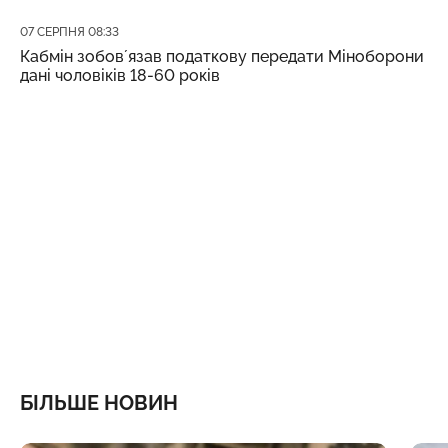
Дата публікації
07 СЕРПНЯ 08:33
Кабмін зобовʼязав податкову передати Міноборони
дані чоловіків 18-60 років
БІЛЬШЕ НОВИН