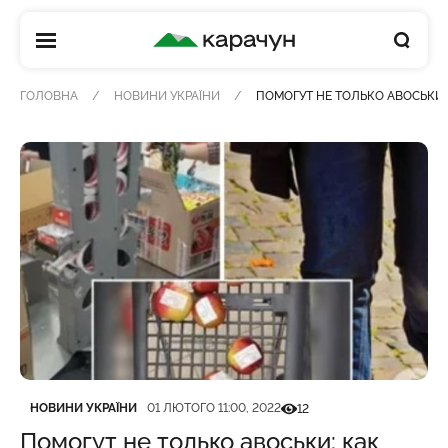
КАРАЧУН
ГОЛОВНА
НОВИНИ УКРАЇНИ
ПОМОГУТ НЕ ТОЛЬКО АВОСЬКИ
Категорія
Дата публікації
Кількість переглядів
НОВИНИ УКРАЇНИ
01 ЛЮТОГО 11:00, 2022
12
Помогут не только авоськи: как