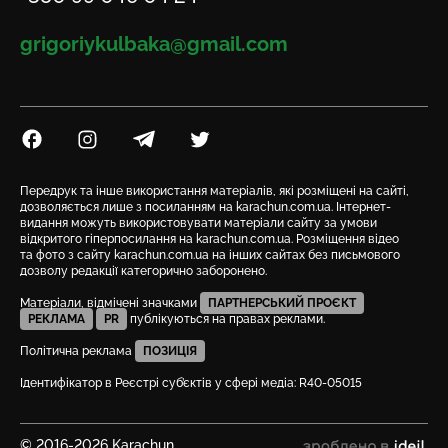
Email
grigoriykulbaka@gmail.com
Посилання на Facebook
Посилання на Instagram
Посилання на Telegram
Посилання на Twitter
Передрук та інше використання матеріалів, які розміщені на сайті,
дозволяється лише з посиланням на karachun.com.ua. Інтернет-
видання можуть використовувати матеріали сайту за умови
відкритого гіперпосилання на karachun.com.ua. Розміщення відео
та фото з сайту karachun.com.ua на інших сайтах без письмового
дозволу редакції категорично заборонено.
Матеріали, відмічені значками
ПАРТНЕРСЬКИЙ ПРОЄКТ
РЕКЛАМА
PR
публікуються на правах реклами.
Політична реклама
ПОЗИЦІЯ
Ідентифікатор в Реєстрі суб’єктів у сфері медіа: R40-05015
© 2016-2026 Karachun
зроблено в ideil.