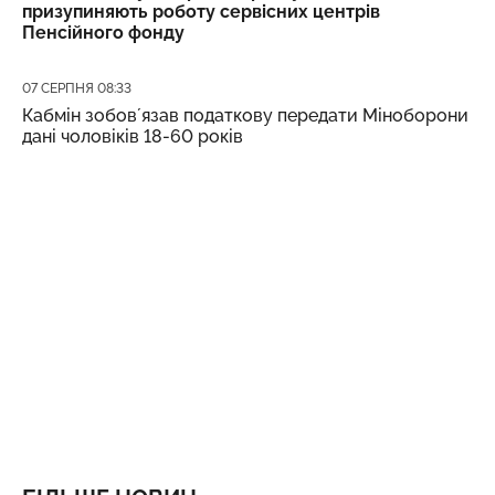
призупиняють роботу сервісних центрів
Пенсійного фонду
Дата публікації
07 СЕРПНЯ 08:33
Кабмін зобовʼязав податкову передати Міноборони
дані чоловіків 18-60 років