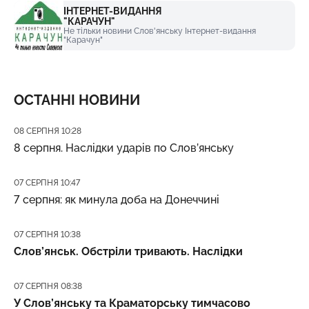
ІНТЕРНЕТ-ВИДАННЯ
"КАРАЧУН"
Не тільки новини Слов'янську Інтернет-видання
"Карачун"
ОСТАННІ НОВИНИ
Дата публікації
08 СЕРПНЯ 10:28
8 серпня. Наслідки ударів по Слов’янську
Дата публікації
07 СЕРПНЯ 10:47
7 серпня: як минула доба на Донеччині
Дата публікації
07 СЕРПНЯ 10:38
Слов’янськ. Обстріли тривають. Наслідки
Дата публікації
07 СЕРПНЯ 08:38
У Слов’янську та Краматорську тимчасово