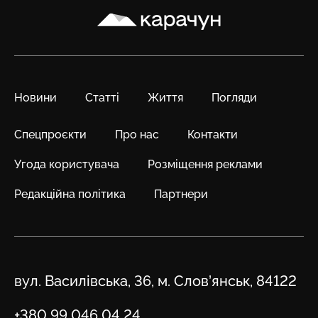
Карачун
Новини
Статті
Життя
Погляди
Спецпроєкти
Про нас
Контакти
Угода користувача
Розміщення реклами
Редакційна політика
Партнери
Адреса
вул. Василівська, 36, м. Слов’янськ, 84122
Телефон
+380 99 046 04 24