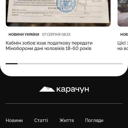
Категорія
Дата публікації
Кате
Дата
НОВИНИ УКРАЇНИ
НОВ
07 СЕРПНЯ 08:33
Кабмін зобовʼязав податкову передати
Цієї
Міноборони дані чоловіків 18-60 років
на в
Карачун
Новини
Статті
Життя
Погляди