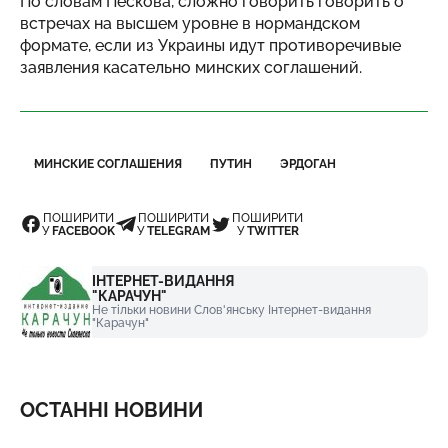
По словам Пескова, сложно говорить говорить о
встречах на высшем уровне в нормандском
формате, если из Украины идут противоречивые
заявления касательно минских соглашений.
МИНСКИЕ СОГЛАШЕНИЯ
ПУТИН
ЭРДОГАН
ПОШИРИТИ
ПОШИРИТИ
ПОШИРИТИ
У
FACEBOOK
У
TELEGRAM
У
TWITTER
ІНТЕРНЕТ-ВИДАННЯ
"КАРАЧУН"
Не тільки новини Слов'янську Інтернет-видання
"Карачун"
ОСТАННІ НОВИНИ