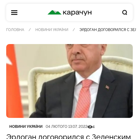
КАРАЧУН
ГОЛОВНА
НОВИНИ УКРАЇНИ
ЭРДОГАН ДОГОВОРИЛСЯ С ЗЕЛЕ
Категорія
Дата публікації
Кількість переглядів
НОВИНИ УКРАЇНИ
04 ЛЮТОГО 13:07, 2022
4
Эрдоган договорился с Зеленским