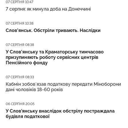
Дата публікації
07 СЕРПНЯ 10:47
7 серпня: як минула доба на Донеччині
Дата публікації
07 СЕРПНЯ 10:38
Слов’янськ. Обстріли тривають. Наслідки
Дата публікації
07 СЕРПНЯ 08:38
У Слов’янську та Краматорську тимчасово
призупиняють роботу сервісних центрів
Пенсійного фонду
Дата публікації
07 СЕРПНЯ 08:33
Кабмін зобовʼязав податкову передати Міноборони
дані чоловіків 18-60 років
Дата публікації
06 СЕРПНЯ 20:05
У Слов'янську внаслідок обстрілу постраждала
будівля податкової