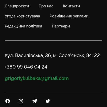
Спецпроєкти
Про нас
Контакти
Угода користувача
Розміщення реклами
Редакційна політика
Партнери
Адреса
вул. Василівська, 36, м. Слов’янськ, 84122
Телефон
+380 99 046 04 24
Email
grigoriykulbaka@gmail.com
Посилання на Facebook
Посилання на Instagram
Посилання на Telegram
Посилання на Twitter