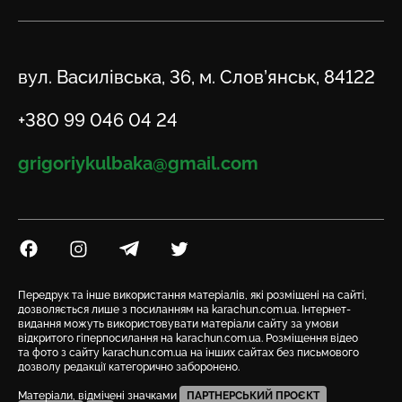
Адреса
вул. Василівська, 36, м. Слов’янськ, 84122
Телефон
+380 99 046 04 24
Email
grigoriykulbaka@gmail.com
Посилання на Facebook
Посилання на Instagram
Посилання на Telegram
Посилання на Twitter
Передрук та інше використання матеріалів, які розміщені на сайті,
дозволяється лише з посиланням на karachun.com.ua. Інтернет-
видання можуть використовувати матеріали сайту за умови
відкритого гіперпосилання на karachun.com.ua. Розміщення відео
та фото з сайту karachun.com.ua на інших сайтах без письмового
дозволу редакції категорично заборонено.
Матеріали, відмічені значками
ПАРТНЕРСЬКИЙ ПРОЄКТ