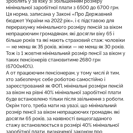
зроблять у зв’язку зі збільшенням розміру
мінімальної заробітної плати з 6500 до 6700 грн.
Ця норма, записана у Законі «Про Державний
бюджет України на 2022 рік», і є підставою для
перерахунку мінімального розміру пенсій за віком
непрацюючим громадянам, які досягли віку 65 і
більше років та які мають страховий стаж: чоловіки
— не менш як 35 років, жінки — не менш як 30 років.
Тож із 1 жовтня мінімальний розмір пенсії за віком у
таких пенсіонерів становитиме 2680 грн
(6700х40%).
А от працюючим пенсіонерам, у тому числі й тим,
хто забезпечує себе роботою самостійно і
зареєстрований як ФОП, мінімальні розміри пенсій
за віком на рівні 40% мінімальної заробітної плати
буде встановлено тільки після звільнення з роботи.
Окрім того, треба мати на увазі, що мінімальний
розмір пенсії за віком непрацюючих громадян, які
досягли 65 років, за наявності вищезгаданого
стажу встановлюється в розмірі 40% мінімальної
заробітної плати, визначеної законом про