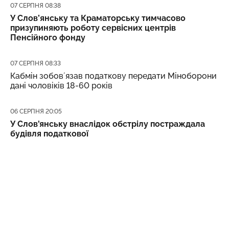
Дата публікації
07 СЕРПНЯ 08:38
У Слов’янську та Краматорську тимчасово
призупиняють роботу сервісних центрів
Пенсійного фонду
Дата публікації
07 СЕРПНЯ 08:33
Кабмін зобовʼязав податкову передати Міноборони
дані чоловіків 18-60 років
Дата публікації
06 СЕРПНЯ 20:05
У Слов'янську внаслідок обстрілу постраждала
будівля податкової