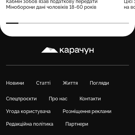
Кабмін зобовʼязав податкову передати
Цієї
Міноборони дані чоловіків 18-60 років
на в
Карачун
Новини
Статті
Життя
Погляди
Спецпроєкти
Про нас
Контакти
Угода користувача
Розміщення реклами
Редакційна політика
Партнери