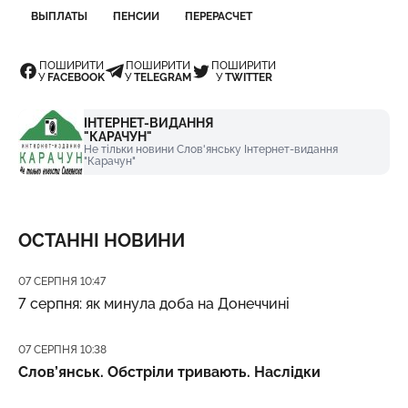
ВЫПЛАТЫ
ПЕНСИИ
ПЕРЕРАСЧЕТ
ПОШИРИТИ
ПОШИРИТИ
ПОШИРИТИ
У
FACEBOOK
У
TELEGRAM
У
TWITTER
ІНТЕРНЕТ-ВИДАННЯ
"КАРАЧУН"
Не тільки новини Слов'янську Інтернет-видання
"Карачун"
ОСТАННІ НОВИНИ
Дата публікації
07 СЕРПНЯ 10:47
7 серпня: як минула доба на Донеччині
Дата публікації
07 СЕРПНЯ 10:38
Слов’янськ. Обстріли тривають. Наслідки