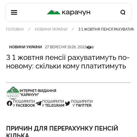
КАРАЧУН
ГОЛОВНА
НОВИНИ УКРАЇНИ
З 1 ЖОВТНЯ ПЕНСІЇ РАХУВАТИ
Категорія
Дата публікації
Кількість переглядів
НОВИНИ УКРАЇНИ
27 ВЕРЕСНЯ 19:26, 2022
9
З 1 жовтня пенсії рахуватимуть по-
новому: скільки кому платитимуть
ІНТЕРНЕТ-ВИДАННЯ
"КАРАЧУН"
ПОШИРИТИ
ПОШИРИТИ
ПОШИРИТИ
У
FACEBOOK
У
TELEGRAM
У
TWITTER
ПРИЧИН ДЛЯ ПЕРЕРАХУНКУ ПЕНСІЙ
КІЛЬКА