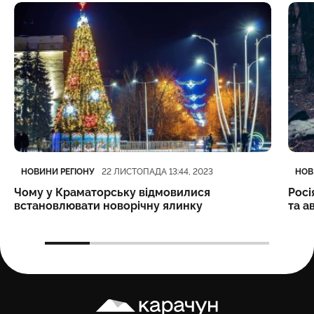
Категорія
Дата публікації
Кате
Дата
НОВИНИ РЕГІОНУ
НОВ
22 ЛИСТОПАДА 13:44, 2023
Чому у Краматорську відмовилися
Росі
встановлювати новорічну ялинку
та а
Карачун