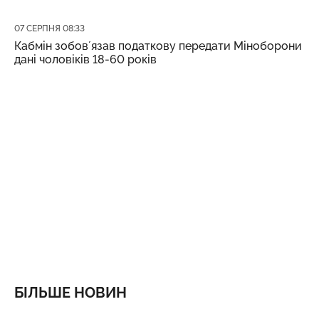
Дата публікації
07 СЕРПНЯ 08:33
Кабмін зобовʼязав податкову передати Міноборони
дані чоловіків 18-60 років
БІЛЬШЕ НОВИН