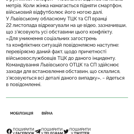
метрів. Коли жінка намагається підняти смартфон,
військовий відфутболює його ногою далі.
У Львівському обласному ТЦК та СП вранці
22 листопада відреагували на це відео, зазначивши,
що з’ясовують усі обставини цього конфлікту.
«Для уникнення соціальних загострень
та конфліктних ситуацій повідомляємо наступне:
перевіряємо даний факт, щодо причетності
військовослужбовців ТЦК до даного інциденту.
Командування Львівського ОТЦК та СП здійснює
заходи для встановлення обставин, що склалися,
з’ясовуються всі деталі даного випадку», − йдеться
в повідомленні.
МОБІЛІЗАЦІЯ
ВІЙНА
ПОШИРИТИ
ПОШИРИТИ
ПОШИРИТИ
У
FACEBOOK
У
TELEGRAM
У
TWITTER