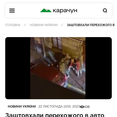
КАРАЧУН
ГОЛОВНА
НОВИНИ УКРАЇНИ
ЗАШТОВХАЛИ ПЕРЕХОЖОГО В АВ
Категорія
Дата публікації
Кількість переглядів
НОВИНИ УКРАЇНИ
22 ЛИСТОПАДА 13:55, 2023
438
Заштовхали перехожого в авто