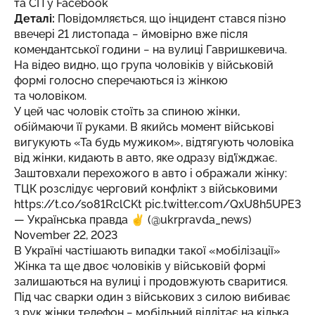
та СП у
Facebook
Деталі:
Повідомляється, що інцидент стався пізно
ввечері 21 листопада − ймовірно вже після
комендантської години − на вулиці Гавришкевича.
На відео видно, що група чоловіків у військовій
формі голосно сперечаються із жінкою
та чоловіком.
У цей час чоловік стоїть за спиною жінки,
обіймаючи її руками. В якийсь момент військові
вигукують «Та будь мужиком», відтягують чоловіка
від жінки, кидають в авто, яке одразу від’їжджає.
Заштовхали перехожого в авто і ображали жінку:
ТЦК розслідує черговий конфлікт з військовими
https://t.co/so81RclCKt
pic.twitter.com/QxU8h5UPE3
— Українська правда ✌️ (@ukrpravda_news)
November 22, 2023
В Україні частішають випадки такої «мобілізації»
Жінка та ще двоє чоловіків у військовій формі
залишаються на вулиці і продовжують сваритися.
Під час сварки один з військових з силою вибиває
з рук жінки телефон − мобільний відлітає на кілька