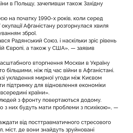
їни в Польщу, зачепивши також Західну
ією на початку 1990-х років, коли серед
 окупації Афганістану розгорнулася хвиля
уванням зброї.
вся Радянський Союз, і наскільки зріс рівень
ній Європі, а також у США», — заявив
масштабного вторгнення Москви в Україну
 більшими, ніж під час війни в Афганістані.
азі укладення мирної угоди між Києвом
ати підтримку для відновлення економіки
 всередині країни».
чі людей з фронту повертаються додому.
ато з них будуть мати проблеми з психікою», —
раждати від посттравматичного стресового
л, міст, де вони знайдуть зруйновані