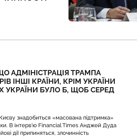
ЩО АДМІНІСТРАЦІЯ ТРАМПА
ІВ ІНШІ КРАЇНИ, КРІМ УКРАЇНИ
САХ УКРАЇНИ БУЛО Б, ЩОБ СЕРЕД
 Києву знадобиться «масована підтримка»
ки. В інтерв’ю
Financial Times
Анджей Дуда
ові дії припиняться, злочинність