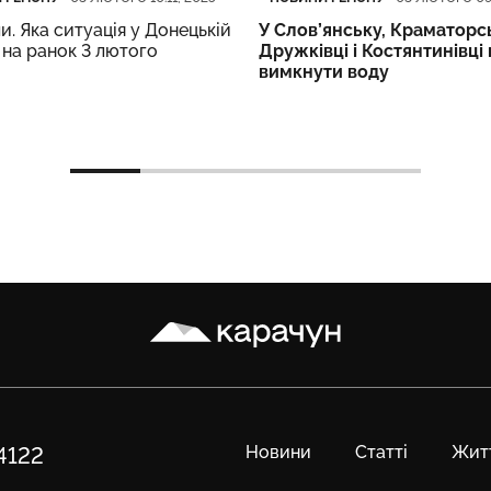
и. Яка ситуація у Донецькій
У Слов’янську, Краматорс
 на ранок 3 лютого
Дружківці і Костянтинівці
вимкнути воду
Карачун
Новини
Статті
Жит
84122