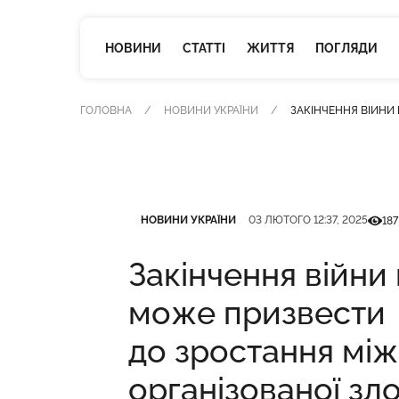
НОВИНИ
СТАТТІ
ЖИТТЯ
ПОГЛЯДИ
ГОЛОВНА
НОВИНИ УКРАЇНИ
ЗАКІНЧЕННЯ ВІЙНИ
Категорія
Дата публікації
Кількі
НОВИНИ УКРАЇНИ
03 ЛЮТОГО 12:37, 2025
187
Закінчення війни 
може призвести
до зростання мі
організованої зл