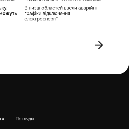
ьку,
В низці областей ввели аварійні
Трамп з
 можуть
графіки відключення
заплану
електроенергії
з Україн
сторон
тя
Погляди