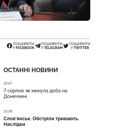
ПОШИРИТИ
ПОШИРИТИ
ПОШИРИТИ
У
FACEBOOK
У
TELEGRAM
У
TWITTER
ОСТАННІ НОВИНИ
Дата публікації
10:47
7 серпня: як минула доба на
Донеччині
Дата публікації
10:38
Слов’янськ. Обстріли тривають.
Наслідки