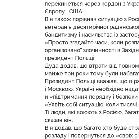
перекинеться через кордон з Укра
Європу і США.
Він також порівняв ситуацію з Рос
ветеранів десятирічної радянської
бандитизму і насильства із застос
«Просто згадайте часи, коли розпа
організованої злочинності в Захід
президент Польщі.
Дуда додав, що втрати від повно
майже три роки тому були набагато
Президент Польщі вважає, що в р
і Москвою, Україні необхідно над
й «підтримання порядку і безпеки
«Уявіть собі ситуацію, коли тися
Ті люди, які воюють з Росією, баг
сказав він.
Він додав, що багато хто буде ст
розладу і повернуться до «своїх сі