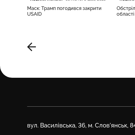
Маск: Трамп погодився закрити
Обстріл
USAID
області
ними
Адреса
вул. Василівська, 36, м. Слов’янськ, 