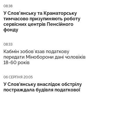
Дата публікації
08:38
У Слов’янську та Краматорську
тимчасово призупиняють роботу
сервісних центрів Пенсійного
фонду
Дата публікації
08:33
Кабмін зобовʼязав податкову
передати Міноборони дані чоловіків
18-60 років
Дата публікації
06 СЕРПНЯ 20:05
У Слов'янську внаслідок обстрілу
постраждала будівля податкової