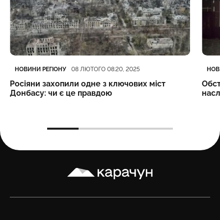
Категорія
Дата публікації
Кате
Дата
НОВИНИ РЕГІОНУ
НОВ
08 ЛЮТОГО 08:20, 2025
Росіяни захопили одне з ключових міст
Обст
Донбасу: чи є це правдою
насл
Карачун