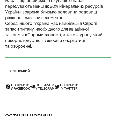
Наразі під російською окупацією наразі
перебувають менш як 20% мінеральних ресурсів
України, зокрема близько половини родовищ
рідкісноземельних елементів.
Серед іншого, Україна має найбільші в Європі
запаси титану, необхідного для авіаційної
та космічної промисловості, а також урану, який
використовується в ядерній енергетиці
та озброєнні.
ЗЕЛЕНСЬКИЙ
ПОШИРИТИ
ПОШИРИТИ
ПОШИРИТИ
У
FACEBOOK
У
TELEGRAM
У
TWITTER