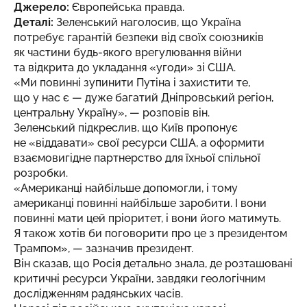
Джерело:
Європейська правда
.
Деталі:
Зеленський наголосив, що Україна
потребує гарантій безпеки від своїх союзників
як частини будь-якого врегулювання війни
та відкрита до укладання «угоди» зі США.
«Ми повинні зупинити Путіна і захистити те,
що у нас є — дуже багатий Дніпровський регіон,
центральну Україну», — розповів він.
Зеленський підкреслив, що Київ пропонує
не «віддавати» свої ресурси США, а оформити
взаємовигідне партнерство для їхньої спільної
розробки.
«Американці найбільше допомогли, і тому
американці повинні найбільше заробити. І вони
повинні мати цей пріоритет, і вони його матимуть.
Я також хотів би поговорити про це з президентом
Трампом», — зазначив президент.
Він сказав, що Росія детально знала, де розташовані
критичні ресурси України, завдяки геологічним
дослідженням радянських часів.