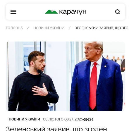
КАРАЧУН
ГОЛОВНА
НОВИНИ УКРАЇНИ
ЗЕЛЕНСЬКИЙ ЗАЯВИВ, ЩО ЗГО
Категорія
Дата публікації
Кількість переглядів
НОВИНИ УКРАЇНИ
08 ЛЮТОГО 08:27, 2025
134
Зеленський заявив, що згоден