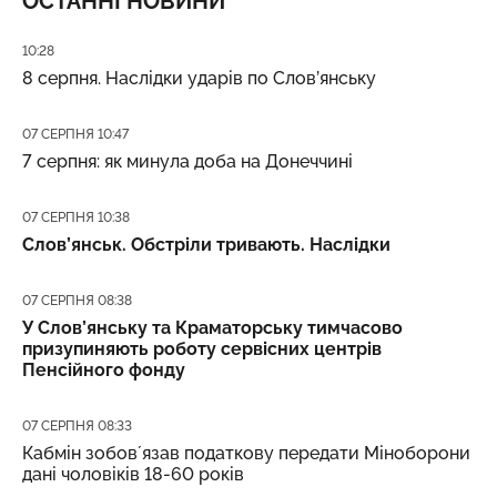
ОСТАННІ НОВИНИ
Дата публікації
10:28
8 серпня. Наслідки ударів по Слов’янську
Дата публікації
07 СЕРПНЯ 10:47
7 серпня: як минула доба на Донеччині
Дата публікації
07 СЕРПНЯ 10:38
Слов’янськ. Обстріли тривають. Наслідки
Дата публікації
07 СЕРПНЯ 08:38
У Слов’янську та Краматорську тимчасово
призупиняють роботу сервісних центрів
Пенсійного фонду
Дата публікації
07 СЕРПНЯ 08:33
Кабмін зобовʼязав податкову передати Міноборони
дані чоловіків 18-60 років