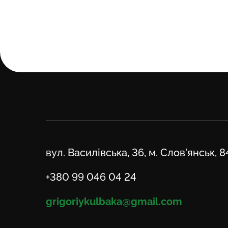
Адреса
вул. Василівська, 36, м. Слов’янськ, 
Телефон
+380 99 046 04 24
Email
grigoriykulbaka@gmail.com