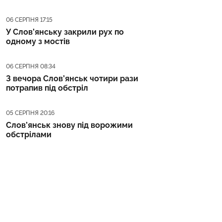
Дата публікації
06 СЕРПНЯ 17:15
У Слов’янську закрили рух по
одному з мостів
Дата публікації
06 СЕРПНЯ 08:34
З вечора Слов’янськ чотири рази
потрапив під обстріл
Дата публікації
05 СЕРПНЯ 20:16
Слов’янськ знову під ворожими
обстрілами