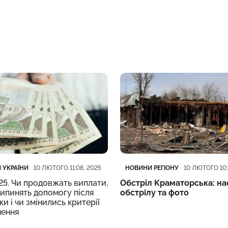
ія
блікації
Категорія
Дата публікації
 УКРАЇНИ
НОВИНИ РЕГІОНУ
10 ЛЮТОГО 11:08, 2025
10 ЛЮТОГО 10:
5. Чи продовжать виплати,
Обстріл Краматорська: на
ипинять допомогу після
обстрілу та фото
ки і чи змінились критерії
чення