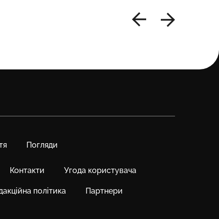
тя
Погляди
Контакти
Угода користувача
дакційна політика
Партнери