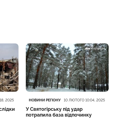
Категорія
Дата публікації
Категорі
Дата пуб
НОВИНИ РЕГІОНУ
НОВИНИ 
18, 2025
10 ЛЮТОГО 10:04, 2025
слідки
У Святогірську під удар
23 люто
потрапила база відпочинку
інформа
війна —