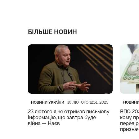
БІЛЬШЕ НОВИН
Категорія
Дата публікації
Категор
Дата пу
НОВИНИ УКРАЇНИ
НОВИНИ
:04, 2025
10 ЛЮТОГО 12:51, 2025
23 лютого я не отримав письмову
ВПО 202
ку
інформацію, що завтра буде
кому пр
війна — Наєв
перевір
призна