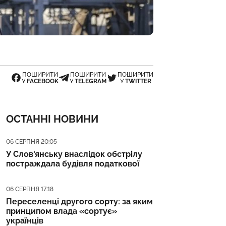
ПОШИРИТИ
ПОШИРИТИ
ПОШИРИТИ
У
FACEBOOK
У
TELEGRAM
У
TWITTER
ОСТАННІ НОВИНИ
Дата публікації
06 СЕРПНЯ 20:05
У Слов'янську внаслідок обстрілу
постраждала будівля податкової
Дата публікації
06 СЕРПНЯ 17:18
Переселенці другого сорту: за яким
принципом влада «сортує»
українців