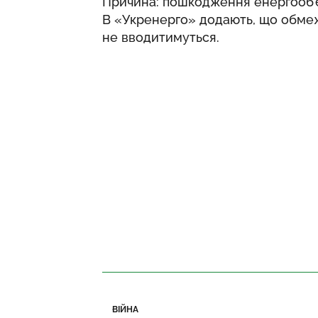
Причина: пошкодження енергооб’єкт
В «Укренерго» додають, що обме
не вводитимуться.
ВІЙНА