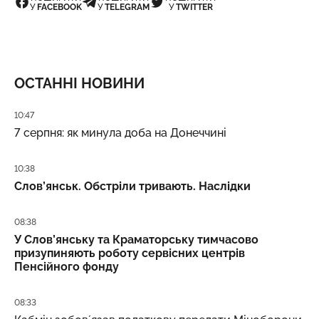
У
FACEBOOK
У
TELEGRAM
У
TWITTER
ОСТАННІ НОВИНИ
Дата публікації
10:47
7 серпня: як минула доба на Донеччині
Дата публікації
10:38
Слов’янськ. Обстріли тривають. Наслідки
Дата публікації
08:38
У Слов’янську та Краматорську тимчасово
призупиняють роботу сервісних центрів
Пенсійного фонду
Дата публікації
08:33