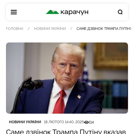
КАРАЧУН
ГОЛОВНА
НОВИНИ УКРАЇНИ
САМЕ ДЗВІНОК ТРАМПА ПУТІНУ 
Категорія
Дата публікації
Кількість переглядів
НОВИНИ УКРАЇНИ
18 ЛЮТОГО 14:40, 2025
114
Саме дзвінок Трампа Путіну вказав