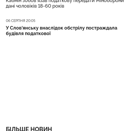
Кабмін зобовʼязав податкову передати Міноборони
дані чоловіків 18-60 років
Дата публікації
06 СЕРПНЯ 20:05
У Слов'янську внаслідок обстрілу постраждала
будівля податкової
БІЛЬШЕ НОВИН