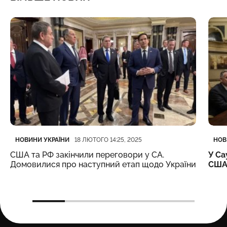
Категорія
Дата публікації
Кате
Дата
НОВИНИ УКРАЇНИ
НОВ
18 ЛЮТОГО 14:25, 2025
США та РФ закінчили переговори у СА.
У Са
Домовилися про наступний етап щодо України
США 