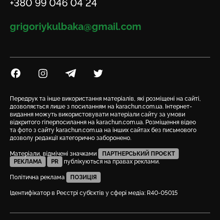
Телефон
+380 99 046 04 24
Email
grigoriykulbaka@gmail.com
Посилання на Facebook
Посилання на Instagram
Посилання на Telegram
Посилання на Twitter
Передрук та інше використання матеріалів, які розміщені на сайті,
дозволяється лише з посиланням на karachun.com.ua. Інтернет-
видання можуть використовувати матеріали сайту за умови
відкритого гіперпосилання на karachun.com.ua. Розміщення відео
та фото з сайту karachun.com.ua на інших сайтах без письмового
дозволу редакції категорично заборонено.
Матеріали, відмічені значками
ПАРТНЕРСЬКИЙ ПРОЄКТ
РЕКЛАМА
PR
публікуються на правах реклами.
Політична реклама
ПОЗИЦІЯ
Ідентифікатор в Реєстрі суб’єктів у сфері медіа: R40-05015