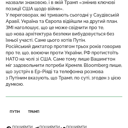
назвали знаковою, і в якій Трамп «змінив ключові
позиції США щодо війни».
У переговорах, які тривають сьогодні у Саудівській
Аравії, Україна та Європа відійшли на другий план.
ЗМІ наголошує, що це може свідчити про те,
що нова архітектура безпеки вибудовується без
їхньої участі. Саме цього хотів Путін.
Російський диктатор протягом трьох років говорив
про те, що, воюючи проти України, РФ протистоїть
НАТО на чолі зі США. Саме тому лише Вашингтон
міг задовольнити потреби Кремля. Bloomberg пише,
що зустріч в Ер-Ріяді та телефонна розмова
з Путіним вказують, що Трамп, по суті, згоден з цією
думкою.
ПУТІН
ТРАМП
ПОШИРИТИ
ПОШИРИТИ
ПОШИРИТИ