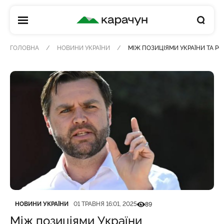
КАРАЧУН
ГОЛОВНА
НОВИНИ УКРАЇНИ
МІЖ ПОЗИЦІЯМИ УКРАЇНИ ТА РФ
Категорія
Дата публікації
Кількість переглядів
НОВИНИ УКРАЇНИ
01 ТРАВНЯ 16:01, 2025
89
Між позиціями України