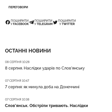
ПЕРЕГОВОРИ
ПОШИРИТИ
ПОШИРИТИ
ПОШИРИТИ
У
FACEBOOK
У
TELEGRAM
У
TWITTER
ОСТАННІ НОВИНИ
Дата публікації
08 СЕРПНЯ 10:28
8 серпня. Наслідки ударів по Слов’янську
Дата публікації
07 СЕРПНЯ 10:47
7 серпня: як минула доба на Донеччині
Дата публікації
07 СЕРПНЯ 10:38
Слов’янськ. Обстріли тривають. Наслідки