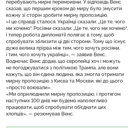
перебувають мирні перемоивни. У відповідь Венс
сказав, що першим кроком до миру було змусити
кожну зі сторін зробити мирну пропозицію.
«І це справді сталося. Українці сказали: „Це те, чого
ми хочемо“. Росіяни сказали: „Це те, чого ми хочемо“,
і тепер робота дипломатії полягає в тому, щоб
спробувати зблизити ці дві сторони. Тому що існує
дуже велика прірва між тим, чого хочуть росіяни,
і тим, чого хочуть українці», — заявив Венс.
Водночас Венс додав, що європейці хоч і можуть
не погоджуватися з політикою Трампа, але вони
кажуть, що він єдина людина, яка змогла отримати
мирну пропозицію з Києва та Москви, які до цього
«просто воювали».
«Ми оприлюднили мирну пропозицію, і протягом
наступних 100 днів ми будемо наполегливо
працювати, щоб спробувати об’єднати цих
хлопців», — резюмував Венс.