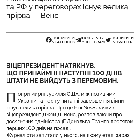
та РФ у переговорах існує велика
прірва — Венс
ПОШИРИТИ
ПОШИРИТИ
ПОШИРИТИ
У
FACEBOOK
У
TELEGRAM
У
TWITTER
ВІЦЕПРЕЗИДЕНТ НАТЯКНУВ,
ЩО ПРИНАЙМНІ НАСТУПНІ 100 ДНІВ
ШТАТИ НЕ ВИЙДУТЬ З ПЕРЕМОВИН.
П
опри мирні зусилля США, між позиціями
України та Росії у питанні завершення війни
існує велика прірва. Про це Fox News
заявив
віцепрезидент Джей Ді Венс, розповідаючи про
досягнення адміністрації Дональда Трампа протягом
перших 100 днів на посаді.
Журналісти запитали у нього, на якому етапі зараз