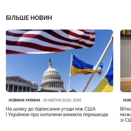
БІЛЬШЕ НОВИН
Категорія
Дата публікації
Кате
Дата
НОВИНИ УКРАЇНИ
НОВ
30 КВІТНЯ 20:20, 2025
На шляху до підписання угоди між США
Вітк
і Україною про копалини виникла перешкода
можл
зі С