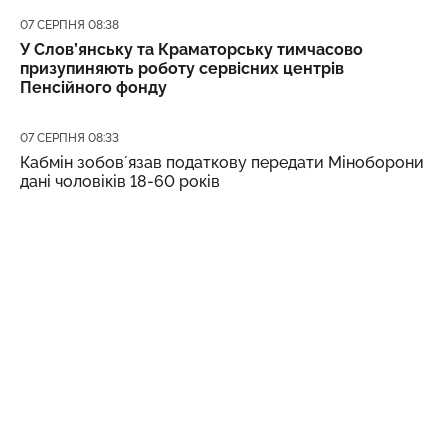
Дата публікації
07 СЕРПНЯ 08:38
У Слов’янську та Краматорську тимчасово
призупиняють роботу сервісних центрів
Пенсійного фонду
Дата публікації
07 СЕРПНЯ 08:33
Кабмін зобовʼязав податкову передати Міноборони
дані чоловіків 18-60 років