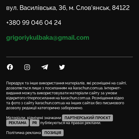
Адреса
вул. Василівська, 36, м. Слов’янськ, 84122
Телефон
+380 99 046 04 24
Email
grigoriykulbaka@gmail.com
Посилання на Facebook
Посилання на Instagram
Посилання на Telegram
Посилання на Twitter
Передрук та інше використання матеріалів, які розміщені на сайті,
дозволяється лише з посиланням на karachun.com.ua. Інтернет-
видання можуть використовувати матеріали сайту за умови
відкритого гіперпосилання на karachun.com.ua. Розміщення відео
та фото з сайту karachun.com.ua на інших сайтах без письмового
дозволу редакції категорично заборонено.
Матеріали, відмічені значками
ПАРТНЕРСЬКИЙ ПРОЄКТ
РЕКЛАМА
PR
публікуються на правах реклами.
Політична реклама
ПОЗИЦІЯ