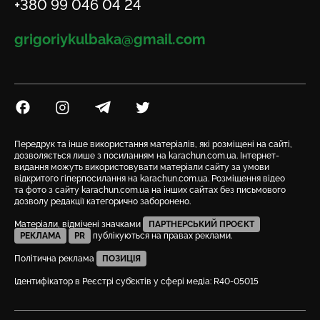
Телефон
+380 99 046 04 24
Email
grigoriykulbaka@gmail.com
Посилання на Facebook
Посилання на Instagram
Посилання на Telegram
Посилання на Twitter
Передрук та інше використання матеріалів, які розміщені на сайті,
дозволяється лише з посиланням на karachun.com.ua. Інтернет-
видання можуть використовувати матеріали сайту за умови
відкритого гіперпосилання на karachun.com.ua. Розміщення відео
та фото з сайту karachun.com.ua на інших сайтах без письмового
дозволу редакції категорично заборонено.
Матеріали, відмічені значками
ПАРТНЕРСЬКИЙ ПРОЄКТ
РЕКЛАМА
PR
публікуються на правах реклами.
Політична реклама
ПОЗИЦІЯ
Ідентифікатор в Реєстрі суб’єктів у сфері медіа: R40-05015