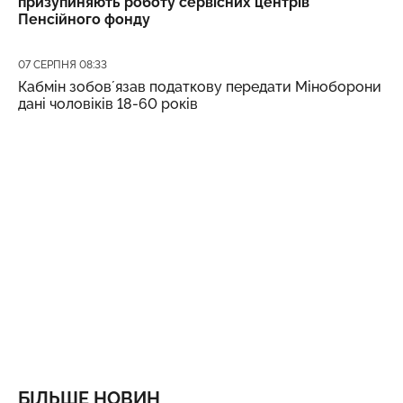
призупиняють роботу сервісних центрів
Пенсійного фонду
Дата публікації
07 СЕРПНЯ 08:33
Кабмін зобовʼязав податкову передати Міноборони
дані чоловіків 18-60 років
БІЛЬШЕ НОВИН