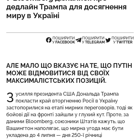
дедлайн Трампа для досягнення
миру в Україні
ПОШИРИТИ
ПОШИРИТИ
ПОШИРИТИ
У
FACEBOOK
У
TELEGRAM
У
TWITTER
АЛЕ МАЛО ЩО ВКАЗУЄ НА ТЕ, ЩО ПУТІН
МОЖЕ ВІДМОВИТИСЯ ВІД СВОЇХ
МАКСИМАЛІСТСЬКИХ ПОЗИЦІЙ.
З
усилля президента США Дональда Трампа
покласти край вторгненню Росії в Україну
застопорилися на етапі мирних переговорів, тоді як
бойові дії на фронті зайшли у глухий кут. Проте, за
даними
Bloomberg
, союзники Штатів кажуть, що
Вашингтон наполягає, що мирна угода має бути
укладена до 4 липня — дня 250-ї річниці