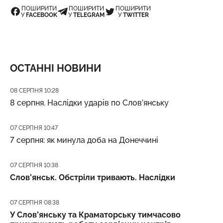
ПОШИРИТИ
ПОШИРИТИ
ПОШИРИТИ
У
FACEBOOK
У
TELEGRAM
У
TWITTER
ОСТАННІ НОВИНИ
Дата публікації
08 СЕРПНЯ 10:28
8 серпня. Наслідки ударів по Слов’янську
Дата публікації
07 СЕРПНЯ 10:47
7 серпня: як минула доба на Донеччині
Дата публікації
07 СЕРПНЯ 10:38
Слов’янськ. Обстріли тривають. Наслідки
Дата публікації
07 СЕРПНЯ 08:38
У Слов’янську та Краматорську тимчасово