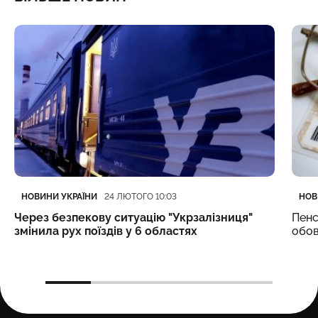
Категорія
Дата публікації
Кате
Дата
НОВИНИ УКРАЇНИ
НОВ
24 ЛЮТОГО 10:03
Через безпекову ситуацію "Укрзалізниця"
Пенс
змінила рух поїздів у 6 областях
обов