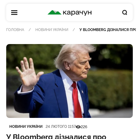
КАРАЧУН
ГОЛОВНА
НОВИНИ УКРАЇНИ
У BLOOMBERG ДІЗНАЛИСЯ ПРО 
Категорія
Дата публікації
Кількість переглядів
НОВИНИ УКРАЇНИ
24 ЛЮТОГО 11:57
226
У Bloomberg дізналися про