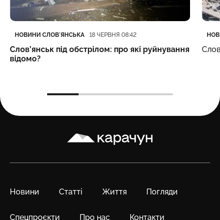
Категорія
Дата публікації
Кате
Дата
НОВИНИ СЛОВʼЯНСЬКА
НОВ
18 ЧЕРВНЯ 08:42
Слов’янськ під обстрілом: про які руйнування
Слов
відомо?
Карачун
Новини
Статті
Життя
Погляди
Спецпроєкти
Про нас
Контакти