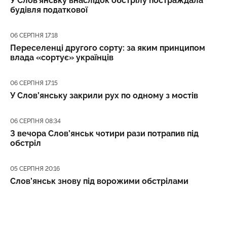
У Слов'янську внаслідок обстрілу постраждала
будівля податкової
Дата публікації
06 СЕРПНЯ 17:18
Переселенці другого сорту: за яким принципом
влада «сортує» українців
Дата публікації
06 СЕРПНЯ 17:15
У Слов’янську закрили рух по одному з мостів
Дата публікації
06 СЕРПНЯ 08:34
З вечора Слов’янськ чотири рази потрапив під
обстріл
Дата публікації
05 СЕРПНЯ 20:16
Слов’янськ знову під ворожими обстрілами