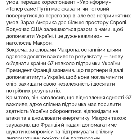
умов,
передає
кореспондент «Укрінформу».
«Тепер саме Путін має сказати, чи готовий
повернутися до переговорів, але без неприйнятних
умов. Зараз Америка дає більше простору Європі.
Водночас США залишаються разом із нами, щоб
допомагати Україні, і це дуже важливо», —
наголосив Макрон.
Зокрема, за словами Макрона, останніми днями
вдалося досягти важливого результату — знову
об’єднати країни G7 навколо підтримки України.
Президент Франції зазначив, що партнери й далі
допомагатимуть Україні, щоб вона могла чинити
опір, захищати свою незалежність і досягати
потрібних результатів.
Крім того, він наголосив, що відновлення єдності G7
важливе, адже спільна підтримка має посилити
здатність України оборонятися, відповідати на
атаки та відновлювати енергетику. Макрон також
зауважив, що Франція й надалі допомагатиме
шукати компроміси та підтримувати спільну
дипломатичну роботу між партнерами.