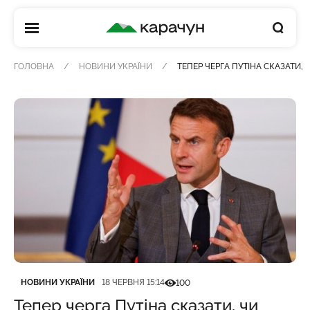
КАРАЧУН
ГОЛОВНА
НОВИНИ УКРАЇНИ
ТЕПЕР ЧЕРГА ПУТІНА СКАЗАТИ,
Категорія
Дата публікації
Кількість переглядів
НОВИНИ УКРАЇНИ
18 ЧЕРВНЯ 15:14
100
Тепер черга Путіна сказати, чи