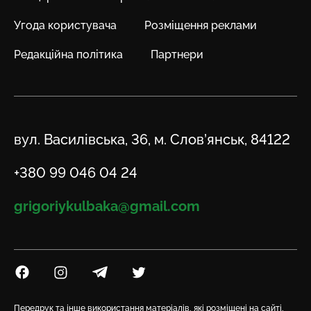
Угода користувача
Розміщення реклами
Редакційна політика
Партнери
Адреса
вул. Василівська, 36, м. Слов’янськ, 84122
Телефон
+380 99 046 04 24
Email
grigoriykulbaka@gmail.com
Посилання на Facebook
Посилання на Instagram
Посилання на Telegram
Посилання на Twitter
Передрук та інше використання матеріалів, які розміщені на сайті,