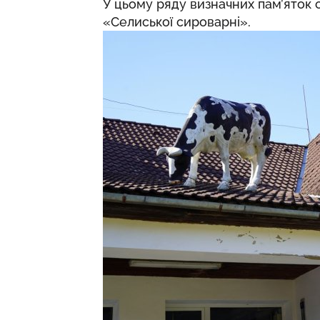
У цьому ряду визначних пам’яток с
«Селиської сироварні».