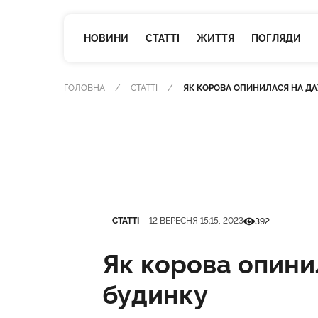
НОВИНИ
СТАТТІ
ЖИТТЯ
ПОГЛЯДИ
ГОЛОВНА
СТАТТІ
ЯК КОРОВА ОПИНИЛАСЯ НА Д
Категорія
Дата публікації
Кількість перегля
СТАТТІ
12 ВЕРЕСНЯ 15:15, 2023
392
Як корова опини
будинку