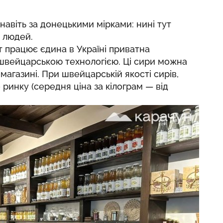
авіть за донецькими мірками: нині тут
 людей.
 працює єдина в Україні приватна
 швейцарською технологією. Ці сири можна
агазині. При швейцарській якості сирів,
 ринку (середня ціна за кілограм — від