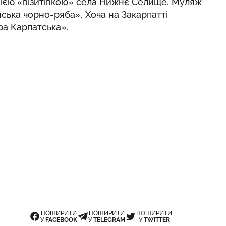
днією «візитівкою» села Нижнє Селище. Муляж
ська чорно-ряба». Хоча на Закарпатті
а Карпатська».
ПОШИРИТИ
ПОШИРИТИ
ПОШИРИТИ
У
FACEBOOK
У
TELEGRAM
У
TWITTER