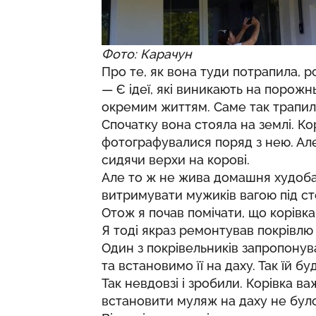
Фото: Карачун
Про те, як вона туди потрапила, 
— Є ідеї, які виникають на порожнь
окремим життям. Саме так трапил
Спочатку вона стояла на землі. Ко
фотографувалися поряд з нею. Але
сидячи верхи на корові.
Але то ж не жива домашня худоба,
витримувати мужиків вагою під сто
Отож я почав помічати, що корівк
Я тоді якраз ремонтував покрівлю
Один з покрівельників запропонув
та встановимо її на даху. Так їй б
Так невдовзі і зробили. Корівка в
встановити муляж на даху не бул