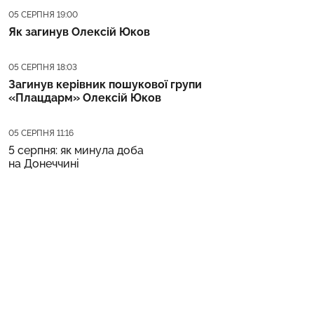
Дата публікації
05 СЕРПНЯ 19:00
Як загинув Олексій Юков
Дата публікації
05 СЕРПНЯ 18:03
Загинув керівник пошукової групи
«Плацдарм» Олексій Юков
Дата публікації
05 СЕРПНЯ 11:16
5 серпня: як минула доба
на Донеччині