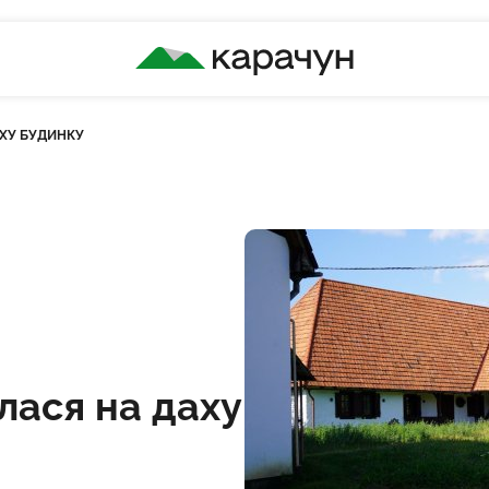
КАРАЧУН
АХУ БУДИНКУ
дів
лася на даху