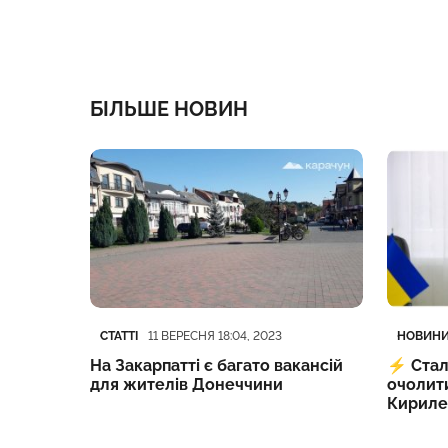
БІЛЬШЕ НОВИН
Категорія
Дата публікації
Категор
Дата пу
СТАТТІ
НОВИНИ
6:05, 2023
11 ВЕРЕСНЯ 18:04, 2023
На Закарпатті є багато вакансій
⚡️
Стал
 ціни
для жителів Донеччини
очолит
Кириле