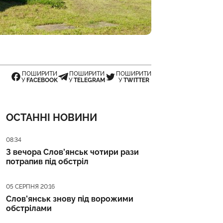
ПОШИРИТИ
ПОШИРИТИ
ПОШИРИТИ
У
FACEBOOK
У
TELEGRAM
У
TWITTER
ОСТАННІ НОВИНИ
Дата публікації
08:34
З вечора Слов’янськ чотири рази
потрапив під обстріл
Дата публікації
05 СЕРПНЯ 20:16
Слов’янськ знову під ворожими
обстрілами