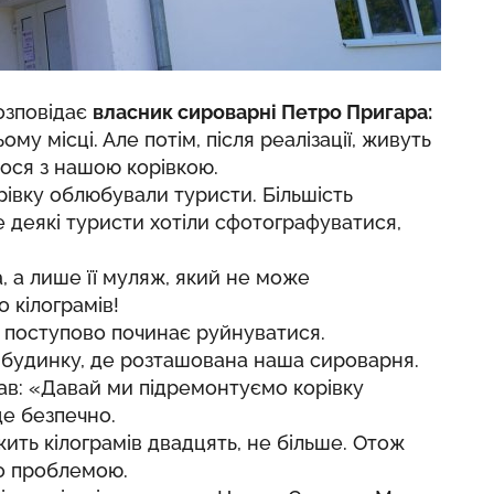
розповідає
власник сироварні Петро Пригара:
ому місці. Але потім, після реалізації, живуть
ося з нашою корівкою.
рівку облюбували туристи. Більшість
 деякі туристи хотіли сфотографуватися,
 а лише її муляж, який не може
 кілограмів!
а поступово починає руйнуватися.
 будинку, де розташована наша сироварня.
ав: «Давай ми підремонтуємо корівку
уде безпечно.
ажить кілограмів двадцять, не більше. Отож
о проблемою.