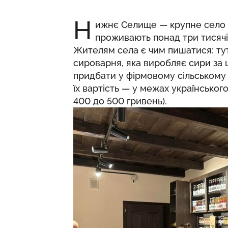
Н
ижнє Селище — крупне село н
проживають понад три тисячі
Жителям села є чим пишатися: тут
сироварня, яка виробляє сири за
придбати у фірмовому сільському м
їх вартість — у межах українського
400 до 500 гривень).