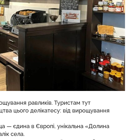
ощування равликів. Туристам тут
тва цього делікатесу: від вирощування
а — єдина в Європі, унікальна «Долина
лік села.