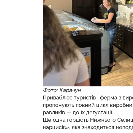
Фото: Карачун
Приваблює туристів і ферма з вир
пропонують повний цикл виробниц
равликів — до їх дегустації.
Ще одна гордість Нижнього Селищ
нарцисів», яка знаходиться непода