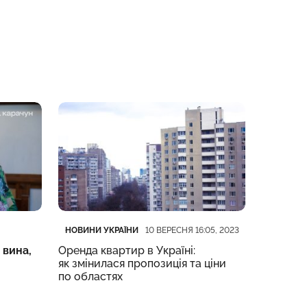
Категорія
Дата публікації
Категорі
Дата пуб
НОВИНИ УКРАЇНИ
СТАТТІ
10 ВЕРЕСНЯ 16:05, 2023
1
 вина,
Оренда квартир в Україні:
На Закар
як змінилася пропозиція та ціни
для жит
по областях