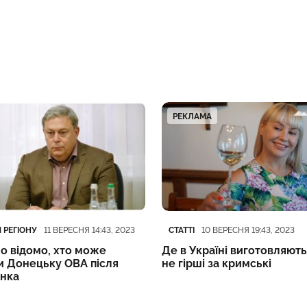
РЕКЛАМА
ія
блікації
Категорія
Дата публікації
 РЕГІОНУ
СТАТТІ
11 ВЕРЕСНЯ 14:43, 2023
10 ВЕРЕСНЯ 19:43, 2023
о відомо, хто може
Де в Україні виготовляють
и Донецьку ОВА після
не гірші за кримські
нка