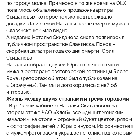
по городу молва. Примерно в то же время на OLX
появилось объявление о продаже квартиры
Скидановых, которое только подтверждало
догадки. Да и самой Натальи после смерти мужа в
Славянске не было видно.
А недавно Наталья Скиданова снова появилась в
публичном пространстве Славянска. Повод –
скорбная дата: три года со дня смерти Юрия
Скиданова.
Наталья собрала друзей Юры на вечер памяти
мужа в ресторане святогорской гостиницы Roche
Royal (репортаж об этом был опубликован на
«Карачуне»). Там мы и договорились с ней об
интервью.
Жизнь между двумя странами и тремя городами
...В рабочем кабинете Натальи Скидановой на
втором этаже ЧАО «Хлеб» все «дышит женским
началом»: на столе – огромный букет цветов, рядом
– фотографии детей и Юры с внуком. Их совместная
с мужем фотография украшает столик, над которым