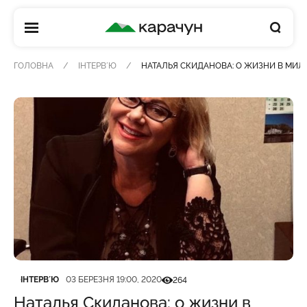
КАРАЧУН
ГОЛОВНА
ІНТЕРВʼЮ
НАТАЛЬЯ СКИДАНОВА: О ЖИЗНИ В МИЛ
Категорія
Дата публікації
Кількість переглядів
ІНТЕРВʼЮ
03 БЕРЕЗНЯ 19:00, 2020
264
Наталья Скиданова: о жизни в