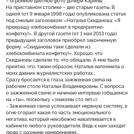
– огромное цветное фото дочери Карины.
На приставном столике – две старые газеты. В
одной (от 9 января 1998 года) опубликована статья
под смелым заголовком: «Наталья Скиданова: «Я
превращу хлебокомбинат в предприятие-
конфетку!». В другой газете (от 1 мая 2013 года)
предыдущий заголовок приобрел законченную
форму: «Скидановы таки сделали из
хлебокомбината конфетку!». Хорошо, что
Скидановы сделали то, что обещали. А мне было
приятно, что, таким образом, Наталья напомнила о
моих давних журналистских работах…
Сразу бросается в глаза зажженная свеча на
рабочем столе Натальи Владимировны. С вопроса
о зажженной свече и начинаю интервью (общаемся
на «ты», поскольку «знакомы сто лет»).
- Зажженная свеча успокаивает нервную систему, в
огне сгорает какая-то часть эмоционального
негатива, который неизбежно накапливается в
кабинете любого руководителя. Ведь к нам заходят
люди с разными намерениями…