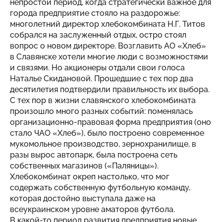
непростой период, когда стратегически важное для
города предприятие стояло на раздорожье:
многолетний директор хлебокомбината Н.Г. Титов
собрался на заслуженный отдых, остро стоял
вопрос о новом директоре. Возглавить АО «Хлеб»
в Славянске хотели многие люди с возможностями
и связями. Но акционеры отдали свои голоса
Наталье Скидановой. Прошедшие с тех пор два
десятилетия подтвердили правильность их выбора.
С тех пор в жизни славянского хлебокомбината
произошло много разных событий: поменялась
организационно-правовая форма предприятия (оно
стало ЧАО «Хлеб»), было построено современное
мукомольное производство, зернохранилище, в
разы вырос автопарк, была построена сеть
собственных магазинов («Паляницы»).
Хлебокомбинат окреп настолько, что мог
содержать собственную футбольную команду,
которая достойно выступала даже на
всеукраинском уровне аматоров футбола.
В какой-то период развития предприятия новые