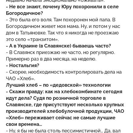
недавно начала эмоционально «оживать».
- Не все знают, почему Юру похоронили в селе
Богородичное?
- Это была его воля. Там похоронен мой папа. В
Богородичном живет моя мама. Ну, и потом у нас
дом в Татьяновке. Так что я никогда не проезжаю
это село «транзитом».
- А в Украине (в Славянске) бываешь часто?
- В Славянск приезжаю не часто, но регулярно.
Примерно раз в два месяца, на неделю.
- Ностальгия?
- Скорее, необходимость контролировать дела на
ЧАО «Хлеб».
Лучший хлеб – по «дедовской» технологии
- Скажи правду: как на хлебокомбинате сегодня
идут дела? Судя по розничной торговле в
Славянске, где присутствуют несколько крупных
производителей хлебобулочной продукции, ЧАО
«Хлеб» переживает сейчас не самые лучшие
свои времена…
- Ну, я бы не была столь пессимистичной… Да, вал