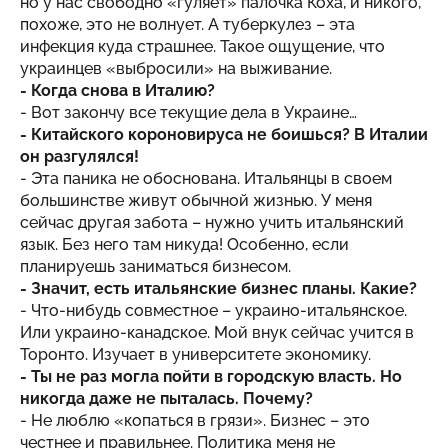
но у нас свободно «гуляет» палочка Коха, и никого,
похоже, это не волнует. А туберкулез – эта
инфекция куда страшнее. Такое ощущение, что
украинцев «выбросили» на выживание.
- Когда снова в Италию?
- Вот закончу все текущие дела в Украине…
- Китайского короновируса не боишься? В Италии
он разгулялся!
- Эта паника не обоснована. Итальянцы в своем
большинстве живут обычной жизнью. У меня
сейчас другая забота – нужно учить итальянский
язык. Без него там никуда! Особенно, если
планируешь заниматься бизнесом.
- Значит, есть итальянские бизнес планы. Какие?
- Что-нибудь совместное – украино-итальянское.
Или украино-канадское. Мой внук сейчас учится в
Торонто. Изучает в университете экономику.
- Ты не раз могла пойти в городскую власть. Но
никогда даже не пыталась. Почему?
- Не люблю «копаться в грязи». Бизнес – это
честнее и правильнее. Политика меня не