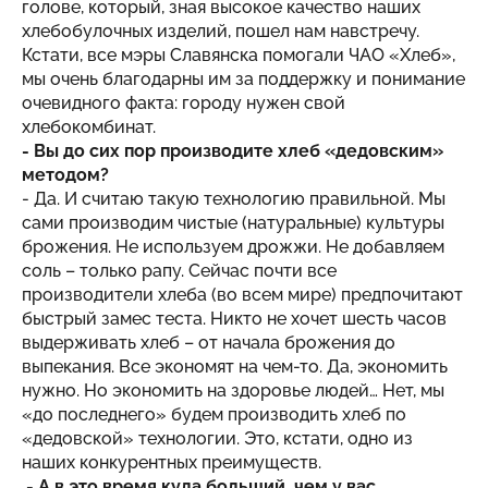
голове, который, зная высокое качество наших
хлебобулочных изделий, пошел нам навстречу.
Кстати, все мэры Славянска помогали ЧАО «Хлеб»,
мы очень благодарны им за поддержку и понимание
очевидного факта: городу нужен свой
хлебокомбинат.
- Вы до сих пор производите хлеб «дедовским»
методом?
- Да. И считаю такую технологию правильной. Мы
сами производим чистые (натуральные) культуры
брожения. Не используем дрожжи. Не добавляем
соль – только рапу. Сейчас почти все
производители хлеба (во всем мире) предпочитают
быстрый замес теста. Никто не хочет шесть часов
выдерживать хлеб – от начала брожения до
выпекания. Все экономят на чем-то. Да, экономить
нужно. Но экономить на здоровье людей… Нет, мы
«до последнего» будем производить хлеб по
«дедовской» технологии. Это, кстати, одно из
наших конкурентных преимуществ.
- А в это время куда больший, чем у вас,