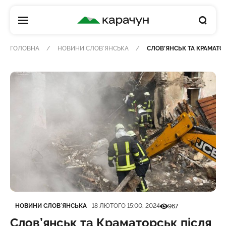
КАРАЧУН
ГОЛОВНА
НОВИНИ СЛОВʼЯНСЬКА
СЛОВ’ЯНСЬК ТА КРАМАТО
Категорія
Дата публікації
Кількість переглядів
НОВИНИ СЛОВʼЯНСЬКА
18 ЛЮТОГО 15:00, 2024
967
Слов’янськ та Краматорськ після