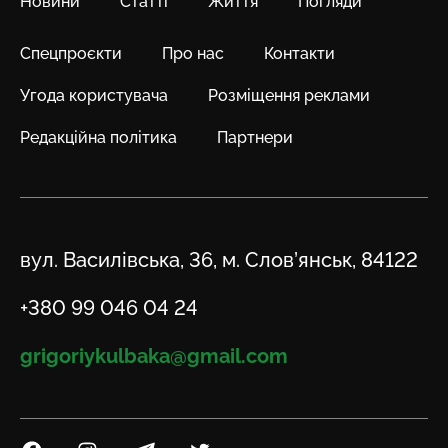
Новини
Статті
Життя
Погляди
Спецпроєкти
Про нас
Контакти
Угода користувача
Розміщення реклами
Редакційна політика
Партнери
Адреса
вул. Василівська, 36, м. Слов’янськ, 84122
Телефон
+380 99 046 04 24
Email
grigoriykulbaka@gmail.com
Посилання на Facebook
Посилання на Instagram
Посилання на Telegram
Посилання на Twitter