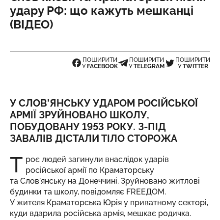
удару РФ: що кажуть мешканці
(ВІДЕО)
ПОШИРИТИ
ПОШИРИТИ
ПОШИРИТИ
У
FACEBOOK
У
TELEGRAM
У
TWITTER
У СЛОВ’ЯНСЬКУ УДАРОМ РОСІЙСЬКОЇ
АРМІЇ ЗРУЙНОВАНО ШКОЛУ,
ПОБУДОВАНУ 1953 РОКУ. З-ПІД
ЗАВАЛІВ ДІСТАЛИ ТІЛО СТОРОЖА
Т
роє людей загинули внаслідок ударів
російської армії по Краматорську
та Слов’янську на Донеччині. Зруйновано житлові
будинки та школу, повідомляє
FRЕЕДОМ
.
У жителя Краматорська Юрія у приватному секторі,
куди вдарила російська армія, мешкає родичка.