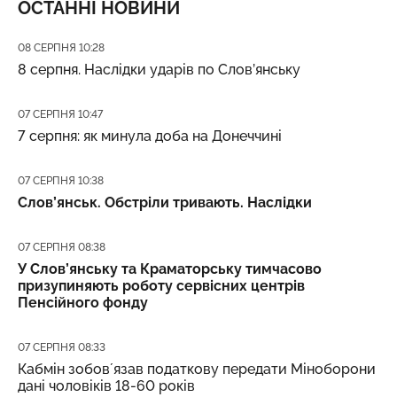
ОСТАННІ НОВИНИ
Дата публікації
08 СЕРПНЯ 10:28
8 серпня. Наслідки ударів по Слов’янську
Дата публікації
07 СЕРПНЯ 10:47
7 серпня: як минула доба на Донеччині
Дата публікації
07 СЕРПНЯ 10:38
Слов’янськ. Обстріли тривають. Наслідки
Дата публікації
07 СЕРПНЯ 08:38
У Слов’янську та Краматорську тимчасово
призупиняють роботу сервісних центрів
Пенсійного фонду
Дата публікації
07 СЕРПНЯ 08:33
Кабмін зобовʼязав податкову передати Міноборони
дані чоловіків 18-60 років