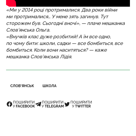
«Ми у 2014 році протрималися. Два роки війни
ми протрималися… У мене зять загинув. Тут
сторожем був. Сьогодні вночі», — плаче мешканка
Слов’янська Ольга.
«Внучків клас дуже розбитий! А їм все одно,
по чому бити: школи, садки — все бомбиться, все
бомбиться. Коли вони наситяться? — каже
мешканка Слов’янська Лідія.
СЛОВ'ЯНСЬК
ШКОЛА
ПОШИРИТИ
ПОШИРИТИ
ПОШИРИТИ
У
FACEBOOK
У
TELEGRAM
У
TWITTER