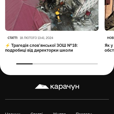
Категорія
Дата публікації
Кате
Дата
СТАТТІ
НОВ
18 ЛЮТОГО 13:41, 2024
⚡️
Трагедія слов’янської ЗОШ № 18:
Як у
подробиці від директорки школи
обст
Карачун