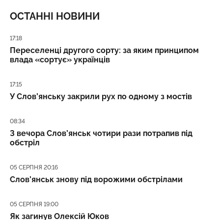
ОСТАННІ НОВИНИ
Дата публікації
17:18
Переселенці другого сорту: за яким принципом
влада «сортує» українців
Дата публікації
17:15
У Слов’янську закрили рух по одному з мостів
Дата публікації
08:34
З вечора Слов’янськ чотири рази потрапив під
обстріл
Дата публікації
05 СЕРПНЯ 20:16
Слов’янськ знову під ворожими обстрілами
Дата публікації
05 СЕРПНЯ 19:00
Як загинув Олексій Юков