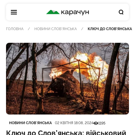
КАРАЧУН
ГОЛОВНА
НОВИНИ СЛОВʼЯНСЬКА
КЛЮЧ ДО СЛОВ’ЯНСЬКА:
Категорія
Дата публікації
Кількість переглядів
НОВИНИ СЛОВʼЯНСЬКА
02 КВІТНЯ 18:08, 2024
1195
Ключ до Слов’янська: військовий