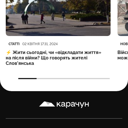
Категорія
Дата публікації
Кате
Дата
СТАТТІ
НОВ
02 КВІТНЯ 17:31, 2024
⚡️
Жити сьогодні, чи «відкладати життя»
Війс
на після війни? Що говорять жителі
може
Слов’янська
Карачун