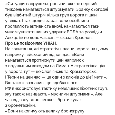
«Ситуація напружена, росіяни вже не перший
тиждень намагаються штурмувати. Зранку сьогодні
був відбитий штурм, кілька груп ворога пішли
у відкат. І так щодня, зараз вони особливо
проявляють активність вночі, намагаються таки
чином уникати наших ударних БПЛА та розвідки.
Але це їм не допомагає», — сказав Краснов.
Про це
повідомляє
УНІАН.
На запитання, які стратегічні плани ворога на цьому
напрямку, військовий відповідає: «Вони
намагаються протиснути цей напрямок
з подальшим виходом на Лиман. А стратегічна ціль
у ворога тут — це
Слов’янськ
та Краматорськ.
І Терни на цей час — це один з ключів до цієї мети».
Він також зазначив, що здебільшого
РФ використовує тактику невеликих піхотних груп,
яку також називають «м’ясними штурмами». Але
час від часу ворог може зібрати кулак
з бронетехніки.
«Вони накопичують велику бронегрупу