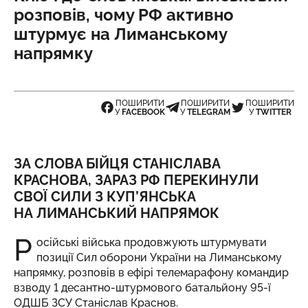
розповів, чому РФ активно
штурмує на Лиманському
напрямку
ПОШИРИТИ
ПОШИРИТИ
ПОШИРИТИ
У
FACEBOOK
У
TELEGRAM
У
TWITTER
ЗА СЛОВА БІЙЦЯ СТАНІСЛАВА
КРАСНОВА, ЗАРАЗ РФ ПЕРЕКИНУЛИ
СВОЇ СИЛИ З КУП’ЯНСЬКА
НА ЛИМАНСЬКИЙ НАПРЯМОК
Р
осійські війська продовжують штурмувати
позиції Сил оборони України на
Лиманському
напрямку
, розповів в ефірі телемарафону командир
взводу 1 десантно-штурмового батальйону 95-ї
ОДШБ ЗСУ Станіслав Краснов.