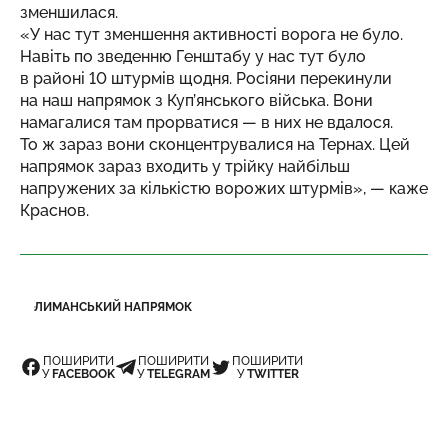
зменшилася.
«У нас тут зменшення активності ворога не було.
Навіть по зведенню Генштабу у нас тут було
в районі 10 штурмів щодня. Росіяни перекинули
на наш напрямок з Куп’янського війська. Вони
намагалися там прорватися — в них не вдалося.
То ж зараз вони сконцентрувалися на Тернах. Цей
напрямок зараз входить у трійку найбільш
напружених за кількістю ворожих штурмів», — каже
Краснов.
ЛИМАНСЬКИЙ НАПРЯМОК
ПОШИРИТИ
ПОШИРИТИ
ПОШИРИТИ
У
FACEBOOK
У
TELEGRAM
У
TWITTER