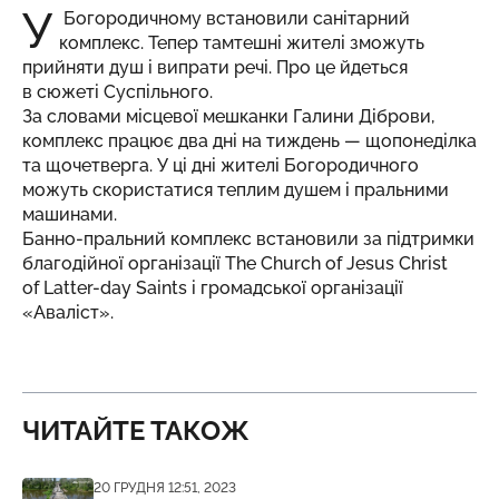
У
Богородичному встановили санітарний
комплекс. Тепер тамтешні жителі зможуть
прийняти душ і випрати речі. Про це йдеться
в сюжеті
Суспільного
.
За словами місцевої мешканки Галини Діброви,
комплекс працює два дні на тиждень — щопонеділка
та щочетверга. У ці дні жителі Богородичного
можуть скористатися теплим душем і пральними
машинами.
Банно-пральний комплекс встановили за підтримки
благодійної організації The Church of Jesus Christ
of Latter-day Saints і громадської організації
«Аваліст».
ЧИТАЙТЕ ТАКОЖ
Дата публікації
20 ГРУДНЯ 12:51, 2023