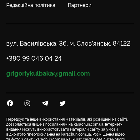
Редакційна політика
Партнери
Адреса
вул. Василівська, 36, м. Слов’янськ, 84122
Телефон
+380 99 046 04 24
Email
grigoriykulbaka@gmail.com
Посилання на Facebook
Посилання на Instagram
Посилання на Telegram
Посилання на Twitter
Передрук та інше використання матеріалів, які розміщені на сайті,
дозволяється лише з посиланням на karachun.com.ua. Інтернет-
видання можуть використовувати матеріали сайту за умови
відкритого гіперпосилання на karachun.com.ua. Розміщення відео
та фото з сайту karachun.com.ua на інших сайтах без письмового