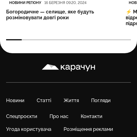
Категорія
Дата публікації
Кате
Дата
НОВИНИ РЕГІОНУ
НОВ
16 БЕРЕЗНЯ 09:20, 2024
Богородичне — селище, яке будуть
⚡️
М
розміновувати довгі роки
відр
підр
Карачун
Новини
Статті
Життя
Погляди
Спецпроєкти
Про нас
Контакти
Угода користувача
Розміщення реклами