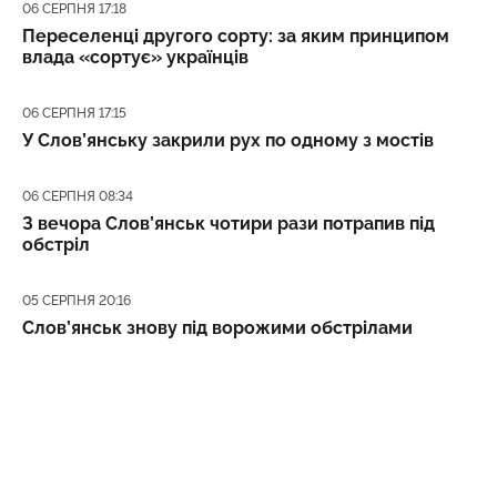
Дата публікації
06 СЕРПНЯ 17:18
Переселенці другого сорту: за яким принципом
влада «сортує» українців
Дата публікації
06 СЕРПНЯ 17:15
У Слов’янську закрили рух по одному з мостів
Дата публікації
06 СЕРПНЯ 08:34
З вечора Слов’янськ чотири рази потрапив під
обстріл
Дата публікації
05 СЕРПНЯ 20:16
Слов’янськ знову під ворожими обстрілами