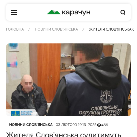
КАРАЧУН
ГОЛОВНА
НОВИНИ СЛОВʼЯНСЬКА
ЖИТЕЛЯ СЛОВ’ЯНСЬКА С
Категорія
Дата публікації
Кількість переглядів
НОВИНИ СЛОВʼЯНСЬКА
03 ЛЮТОГО 19:13, 2025
466
Жителя Слов’янська судитимуть