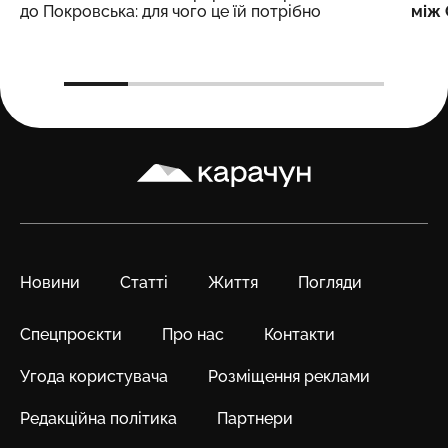
до Покровська: для чого це їй потрібно
між 
Карачун
Новини
Статті
Життя
Погляди
Спецпроєкти
Про нас
Контакти
Угода користувача
Розміщення реклами
Редакційна політика
Партнери