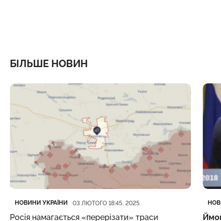
БІЛЬШЕ НОВИН
Категорія
Дата публікації
Кате
Дата
НОВИНИ УКРАЇНИ
НОВ
03 ЛЮТОГО 18:45, 2025
Росія намагається «перерізати» траси
Ймов