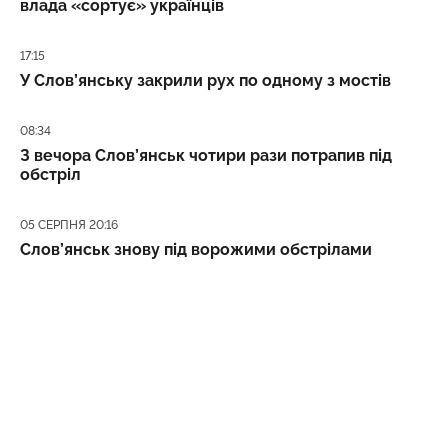
влада «сортує» українців
Дата публікації
17:15
У Слов’янську закрили рух по одному з мостів
Дата публікації
08:34
З вечора Слов’янськ чотири рази потрапив під
обстріл
Дата публікації
05 СЕРПНЯ 20:16
Слов’янськ знову під ворожими обстрілами