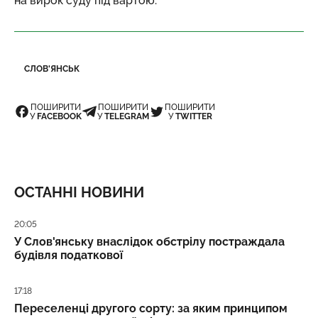
на вирок суду під вартою.
СЛОВ'ЯНСЬК
ПОШИРИТИ
ПОШИРИТИ
ПОШИРИТИ
У
FACEBOOK
У
TELEGRAM
У
TWITTER
ОСТАННІ НОВИНИ
Дата публікації
20:05
У Слов'янську внаслідок обстрілу постраждала
будівля податкової
Дата публікації
17:18
Переселенці другого сорту: за яким принципом