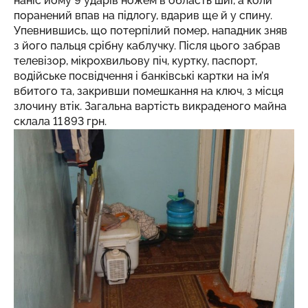
наніс йому 9 ударів ножем в область шиї, а коли
поранений впав на підлогу, вдарив ще й у спину.
Упевнившись, що потерпілий помер, нападник зняв
з його пальця срібну каблучку. Після цього забрав
телевізор, мікрохвильову піч, куртку, паспорт,
водійське посвідчення і банківські картки на ім’я
вбитого та, закривши помешкання на ключ, з місця
злочину втік. Загальна вартість викраденого майна
склала 11 893 грн.