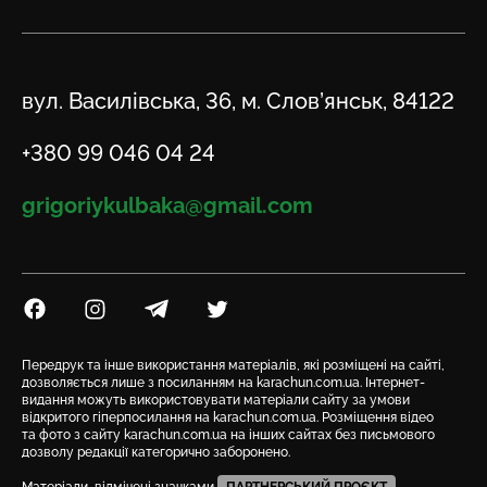
Адреса
вул. Василівська, 36, м. Слов’янськ, 84122
Телефон
+380 99 046 04 24
Email
grigoriykulbaka@gmail.com
Посилання на Facebook
Посилання на Instagram
Посилання на Telegram
Посилання на Twitter
Передрук та інше використання матеріалів, які розміщені на сайті,
дозволяється лише з посиланням на karachun.com.ua. Інтернет-
видання можуть використовувати матеріали сайту за умови
відкритого гіперпосилання на karachun.com.ua. Розміщення відео
та фото з сайту karachun.com.ua на інших сайтах без письмового
дозволу редакції категорично заборонено.