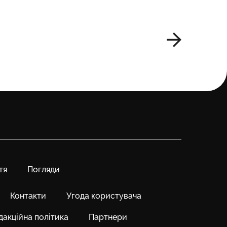
тя
Погляди
Контакти
Угода користувача
дакційна політика
Партнери