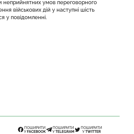
ки неприйнятних умов переговорного
ення військових дій у наступні шість
ься у повідомленні.
ПОШИРИТИ
ПОШИРИТИ
ПОШИРИТИ
У
FACEBOOK
У
TELEGRAM
У
TWITTER