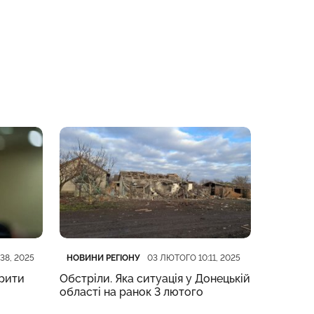
Категорія
Дата публікації
Категорі
Дата пуб
НОВИНИ РЕГІОНУ
НОВИНИ 
38, 2025
03 ЛЮТОГО 10:11, 2025
крити
Обстріли. Яка ситуація у Донецькій
У Слов’
області на ранок 3 лютого
Дружків
вимкнут