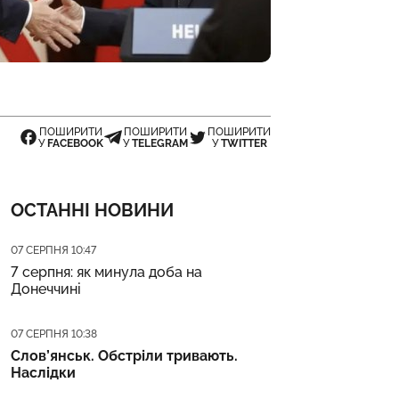
ПОШИРИТИ
ПОШИРИТИ
ПОШИРИТИ
У
FACEBOOK
У
TELEGRAM
У
TWITTER
ОСТАННІ НОВИНИ
Дата публікації
07 СЕРПНЯ 10:47
7 серпня: як минула доба на
Донеччині
Дата публікації
07 СЕРПНЯ 10:38
Слов’янськ. Обстріли тривають.
Наслідки