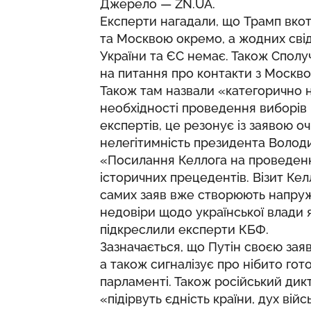
Джерело —
ZN.UA
.
Експерти нагадали, що Трамп вко
та Москвою окремо, а жодних свід
України та ЄС немає. Також Сполуч
на питання про контакти з Москво
Також там назвали «категорично
необхідності проведення виборів 
експертів, це резонує із заявою о
нелегітимність президента Волод
«Посилання Келлога на проведення
історичних прецедентів. Візит Кел
самих заяв вже створюють напруже
недовіри щодо української влади 
підкреслили експерти КБФ.
Зазначається, що Путін своєю за
а також сигналізує про нібито гото
парламенті. Також російський дикт
«підірвуть єдність країни, дух ві