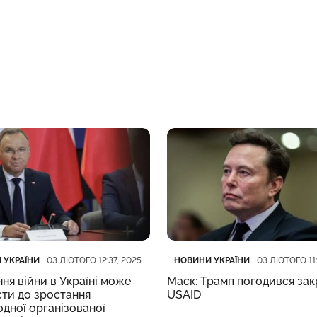
ія
блікації
Категорія
Дата публікації
 УКРАЇНИ
НОВИНИ УКРАЇНИ
03 ЛЮТОГО 12:37, 2025
03 ЛЮТОГО 11:
ння війни в Україні може
Маск: Трамп погодився за
ти до зростання
USAID
дної організованої