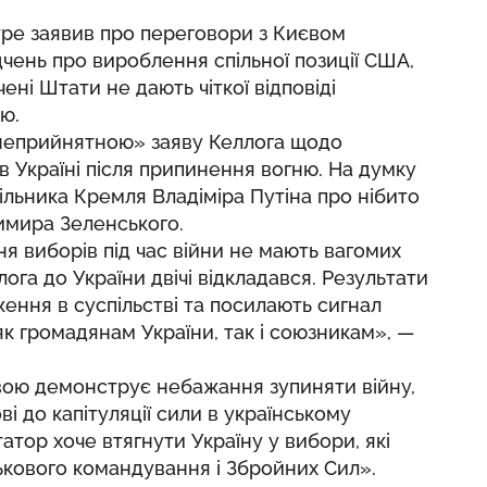
тре заявив про переговори з Києвом
чень про вироблення спільної позиції США,
ені Штати не дають чіткої відповіді
ю.
 неприйнятною» заяву Келлога щодо
в Україні після припинення вогню. На думку
чільника Кремля Владіміра Путіна про нібито
имира Зеленського.
 виборів під час війни не мають вагомих
лога до України двічі відкладався. Результати
ння в суспільстві та посилають сигнал
як громадянам України, так і союзникам», —
явою демонструє небажання зупиняти війну,
ві до капітуляції сили в українському
атор хоче втягнути Україну у вибори, які
йськового командування і Збройних Сил».