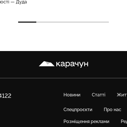
ості — Дуда
Карачун
Новини
Статті
Жит
84122
Спецпроєкти
Про нас
Розміщення реклами
Ре