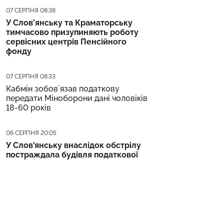
Дата публікації
07 СЕРПНЯ 08:38
У Слов’янську та Краматорську
тимчасово призупиняють роботу
сервісних центрів Пенсійного
фонду
Дата публікації
07 СЕРПНЯ 08:33
Кабмін зобовʼязав податкову
передати Міноборони дані чоловіків
18-60 років
Дата публікації
06 СЕРПНЯ 20:05
У Слов'янську внаслідок обстрілу
постраждала будівля податкової