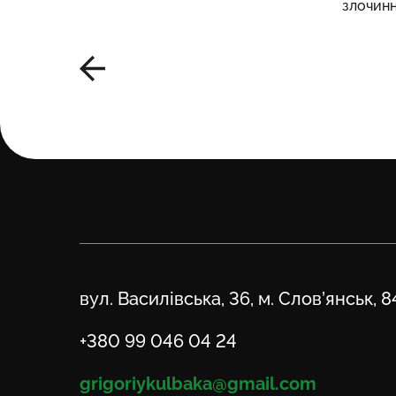
злочинн
Адреса
вул. Василівська, 36, м. Слов’янськ, 
Телефон
+380 99 046 04 24
Email
grigoriykulbaka@gmail.com