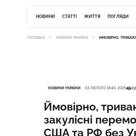
НОВИНИ
СТАТТІ
ЖИТТЯ
ПОГЛЯДИ
ГОЛОВНА
НОВИНИ УКРАЇНИ
ЙМОВІРНО, ТРИВАЮТ
Категорія
Дата публікації
Кільк
НОВИНИ УКРАЇНИ
03 ЛЮТОГО 18:40, 2025
31
Ймовірно, трива
закулісні перем
США та РФ без У