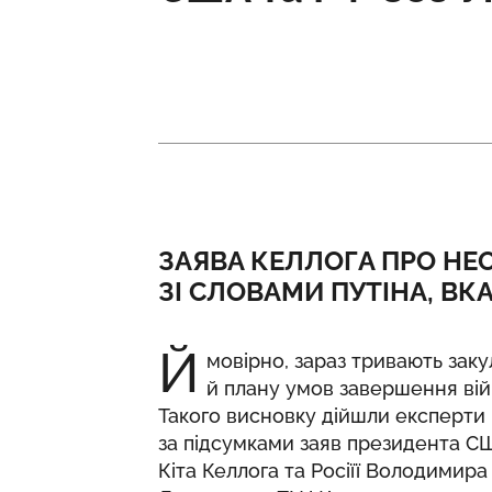
ЗАЯВА КЕЛЛОГА ПРО НЕ
ЗІ СЛОВАМИ ПУТІНА, ВК
Й
мовірно, зараз тривають закул
й плану умов завершення війн
Такого висновку дійшли експерти
за підсумками заяв президента С
Кіта Келлога та Росіїї Володимира 