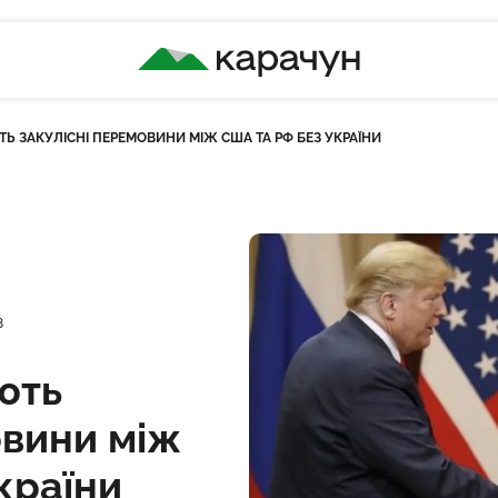
КАРАЧУН
Ь ЗАКУЛІСНІ ПЕРЕМОВИНИ МІЖ США ТА РФ БЕЗ УКРАЇНИ
ість переглядів
8
ють
овини між
країни